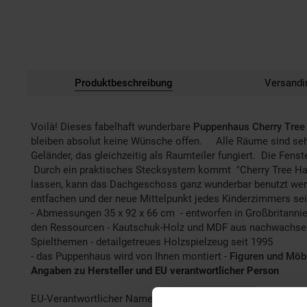
Produktbeschreibung
Versandi
Voilà! Dieses fabelhaft wunderbare
Puppenhaus Cherry Tree
bleiben absolut keine Wünsche offen. Alle Räume sind sehr
Geländer, das gleichzeitig als Raumteiler fungiert. Die Fens
Durch ein praktisches Stecksystem kommt "Cherry Tree Hall
lassen, kann das Dachgeschoss ganz wunderbar benutzt we
entfachen und der neue Mittelpunkt jedes Kinderzimmers sei
- Abmessungen 35 x 92 x 66 cm - entworfen in Großbritannien
den Ressourcen - Kautschuk-Holz und MDF aus nachwachsenden
Spielthemen - detailgetreues Holzspielzeug seit 1995
- das Puppenhaus wird von Ihnen montiert -
Figuren und Möbl
Angaben zu Hersteller und EU verantwortlicher Person
EU-Verantwortlicher Name: Tobias Gabel