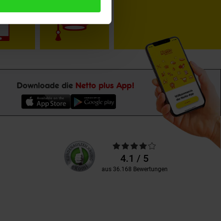
Downloade die
Netto plus App!
Unsere
Durchschnittliche
Kundenbewertungen
Bewertungen
4.1 / 5
aus 36.168 Bewertungen