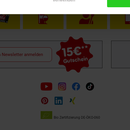
15€
**
m Newsletter anmelden
Gutschein
Folge
uns
auf
Bio Zertifizierung
DE-ÖKO-060
Unsere
Siegel