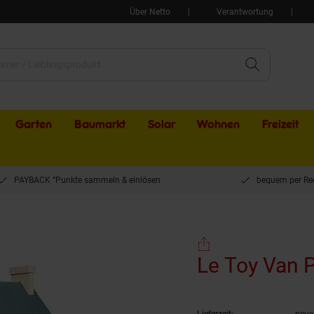
Über Netto
Verantwortung
Garten
Baumarkt
Solar
Wohnen
Freizeit
PAYBACK °Punkte sammeln & einlösen
bequem per Re
oy Van Puppenhaus Cherry Tree
Le Toy Van 