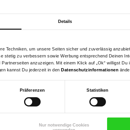
Würzburg, Deutschland
Details
e Techniken, um unsere Seiten sicher und zuverlässig anzubiet
ese stetig zu verbessern sowie Werbung entsprechend Deinen In
artnerseiten anzuzeigen. Mit einem Klick auf „Ok“ willigst Du
gen kannst Du jederzeit in den
Datenschutzinformationen
änder
Präferenzen
Statistiken
Shop
Weinwelt
Rezeptwelt
Net
Nur notwendige Cookies
verwenden