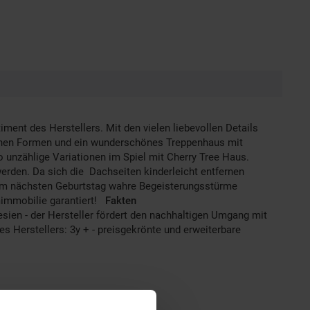
ent des Herstellers. Mit den vielen liebevollen Details
denen Formen und ein wunderschönes Treppenhaus mit
so unzählige Variationen im Spiel mit Cherry Tree Haus.
rden. Da sich die Dachseiten kinderleicht entfernen
m nächsten Geburtstag wahre Begeisterungsstürme
umimmobilie garantiert!
Fakten
esien - der Hersteller fördert den nachhaltigen Umgang mit
 Herstellers: 3y + - preisgekrönte und erweiterbare