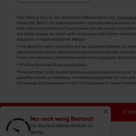
Fußnoten
*Alle Preise in Euro (€) inkl. gesetzlicher Mehrwertsteuer, zzgl.
Versandkos
Preise (inkl. MwSt.) und Verkaufseinheiten (Stückzahl/Mengeneinheit) k
Statt- und durchgestrichene Preise beziehen sich auf unseren zuvor gefor
Alle Artikel solange der Vorrat reicht! Änderungen und Irrtümer vorbeha
Abgabe nur in haushaltsüblichen Mengen!
**15€ Rabatt im Netto Online-Shop auf das komplette Sortiment ab ein
gekennzeichnete Artikel. Keine Anrechnung auf Versandkosten und Filial-
Person und Bestellung. Restbeträge werden nicht ausgezahlt. Nicht mit 
***Positive Bonitätsprüfung vorausgesetzt
²⁰Filial-Gutschein gratis zu jeder Bestellung dieses Artikels (solange der
gekauften Artikels zu entnehmen. Vervielfältigung jeglicher Art nicht ge
Der jeweilige Gültigkeitszeitraum des Filial-Gutscheins ist darauf vermerkt
© Nett