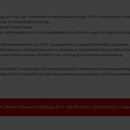
ten
und zzgl. evtl. anfallender Versandkostenzuschläge. UVP: Unverbindliche Preis
önnen im Online-Shop abweichen.
derten Verkaufspreis.
lten. Abbildungen ähnlich. Die abgebildeten Artikel können wegen des begrenzten A
em Mindestbestellwert von 200 €. Ausgenommen: Kategorie Multimedia, Gutscheine
Abholservices. Der Gutschein wird nur einmalig an Neuanmelder für den Online-Shop
anderen Aktionsvorteilen (PAYBACK oder sonstige Shop-Aktionen) kombinierbar.
 Vorrat reicht). Versand des Filial-Gutscheins erfolgt 4 Wochen nach Warenanlieferung
stattet. Der Filial-Gutschein ist ohne Mindesteinkaufswert einlösbar. Nicht mit and
.
o Marken-Discount Stiftung & Co. KG |
Kontakt
|
Datenschutz
|
Imp