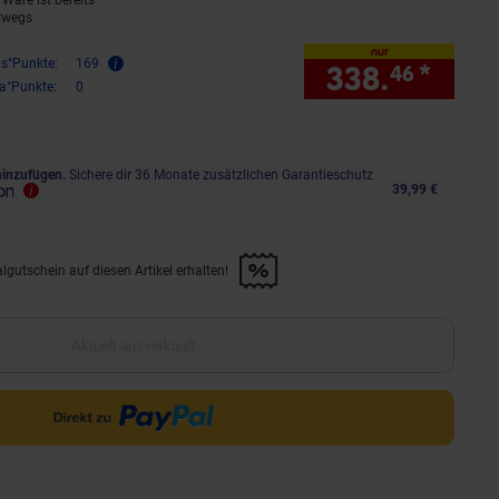
Ware ist bereits
rwegs
nur
is°Punkte:
169
338.
*
nur 
46
ra°Punkte:
0
hinzufügen.
Sichere dir 36 Monate zusätzlichen Garantieschutz
39,99 €
lgutschein auf diesen Artikel erhalten!
d &amp; 30€ Filialgutschein auf diesen Artikel erhalten!" anwenden
Aktuell ausverkauft