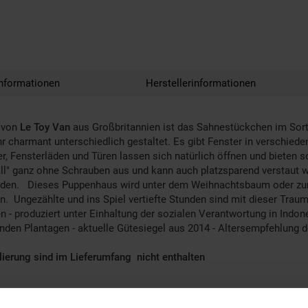
nformationen
Herstellerinformationen
von
Le
Toy Van
aus Großbritannien ist das Sahnestückchen im Sortim
 charmant unterschiedlich gestaltet. Es gibt Fenster in verschie
ter, Fensterläden und Türen lassen sich natürlich öffnen und bieten 
" ganz ohne Schrauben aus und kann auch platzsparend verstaut we
rden. Dieses Puppenhaus wird unter dem Weihnachtsbaum oder zu
n. Ungezählte und ins Spiel vertiefte Stunden sind mit dieser Tra
 - produziert unter Einhaltung der sozialen Verantwortung in Indon
 Plantagen - aktuelle Gütesiegel aus 2014 - Altersempfehlung des
ierung sind im Lieferumfang nicht enthalten