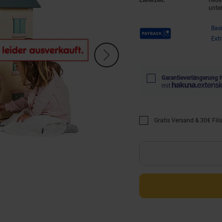
Lieferzeit:
neue 
unte
Payback Punkte
Bas
Ext
Garantieverlängerung 
mit
Gratis Versand & 30€ Filia
Promotion "Gratis Versan