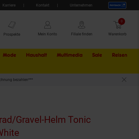
Karriere
Kontakt
Unternehmen
0
Artikel
Mein Konto
Filiale finden
Warenkorb
Prospekte
Mode
Haushalt
Multimedia
Sale
Externer Li
Reisen
chnung bezahlen***
ad/Gravel-Helm Tonic
White