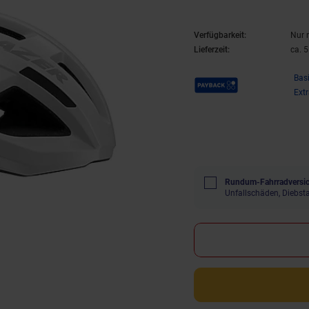
Verfügbarkeit:
Nur 
Lieferzeit:
ca. 
Payback Punkte
Bas
Ext
Rundum-Fahrradversic
Unfallschäden, Diebst