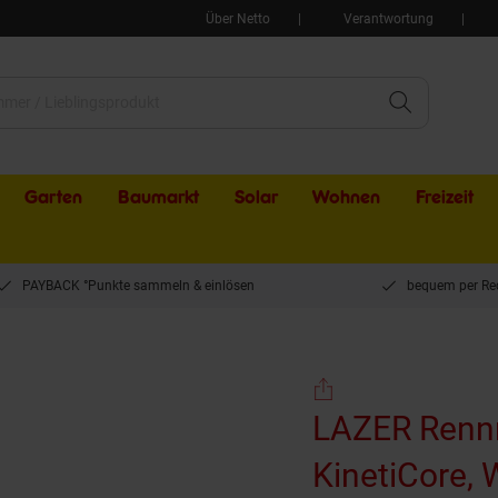
Über Netto
Verantwortung
Garten
Baumarkt
Solar
Wohnen
Freizeit
PAYBACK °Punkte sammeln & einlösen
bequem per Re
nrad/Gravel-Helm Tonic KinetiCore, White
LAZER Rennr
KinetiCore, 