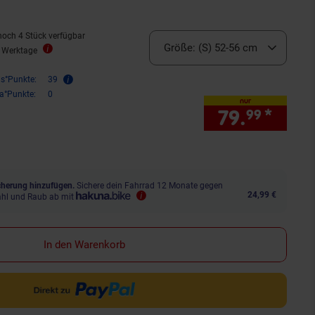
noch 4 Stück verfügbar
Größe:
(S) 52-56 cm
5 Werktage
is°Punkte:
39
ra°Punkte:
0
nur
79.
*
nur 
99
herung hinzufügen.
Sichere dein Fahrrad 12 Monate gegen
24,99 €
ahl und Raub ab mit
In den Warenkorb