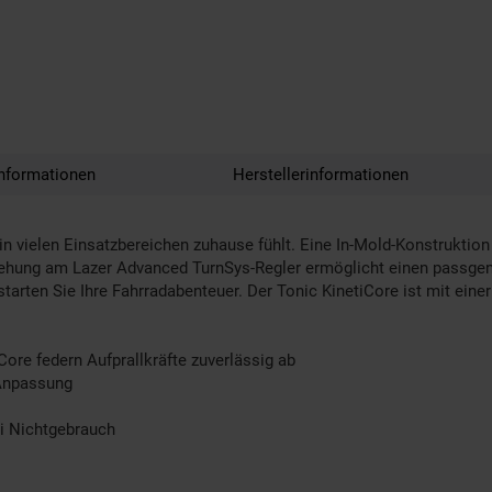
nformationen
Herstellerinformationen
 in vielen Einsatzbereichen zuhause fühlt. Eine In-Mold-Konstruktio
Drehung am Lazer Advanced TurnSys-Regler ermöglicht einen passge
tarten Sie Ihre Fahrradabenteuer. Der Tonic KinetiCore ist mit einer
Core federn Aufprallkräfte zuverlässig ab
 Anpassung
ei Nichtgebrauch