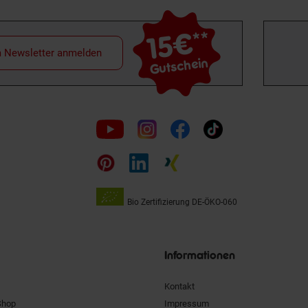
15€
**
m Newsletter anmelden
Gutschein
Folge
uns
auf
Bio Zertifizierung
DE-ÖKO-060
Unsere
Siegel
Informationen
Kontakt
Shop
Impressum