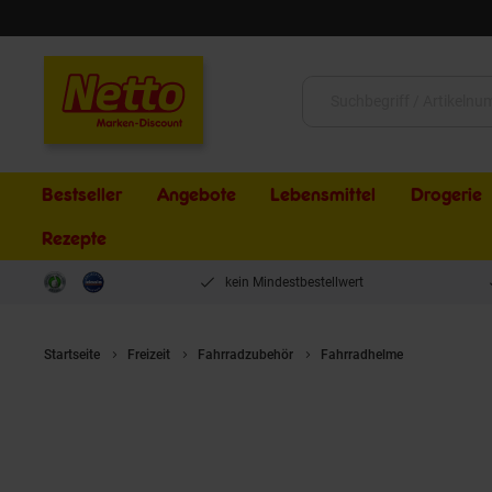
Schließen
Suche:
Bestseller
Angebote
Lebensmittel
Drogerie
Rezepte
kein Mindestbestellwert
Startseite
Freizeit
Fahrradzubehör
Fahrradhelme
LAZER Ren