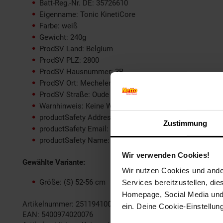
Batt-Reg.-Nr. DE: 35726610
Eigenname: Tonic KinetiCore
Farbe: weiß
Gewicht: 240g
ProdSV Land: Belgium
ProdSV PLZ: 2800
ProdSV Hausnummer: 3B
ProdSV Ort: Mechelen
ProdSV Straße: Oude Baan
Warnhinweis: Keine Warnhinweise vorhanden
productSafety Address: Oude Baan 3B, 2800 Mechelen,
Zustimmung
productSafety Email: info@lazersport.com
productSafety Name: Lazer Sport
Wir verwenden Cookies!
Gewählte Variante:
Wir nutzen Cookies und ander
Größe: (S) 52-56 cm
Services bereitzustellen, di
Homepage, Social Media und P
Artikelnummer: 2511941000
ein. Deine Cookie-Einstellun
EAN: 5400974020076