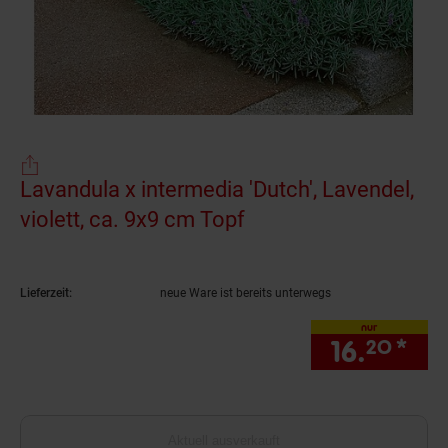
Lavandula x intermedia 'Dutch', Lavendel,
violett, ca. 9x9 cm Topf
(Produkt aktuell aus
Lieferzeit:
neue Ware ist bereits unterwegs
nur
16.
*
nur
20
Aktuell ausverkauft