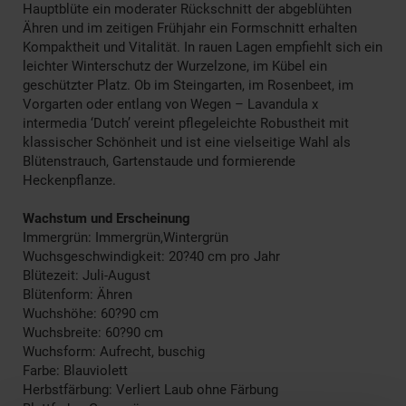
Hauptblüte ein moderater Rückschnitt der abgeblühten
Ähren und im zeitigen Frühjahr ein Formschnitt erhalten
Kompaktheit und Vitalität. In rauen Lagen empfiehlt sich ein
leichter Winterschutz der Wurzelzone, im Kübel ein
geschützter Platz. Ob im Steingarten, im Rosenbeet, im
Vorgarten oder entlang von Wegen – Lavandula x
intermedia ‘Dutch’ vereint pflegeleichte Robustheit mit
klassischer Schönheit und ist eine vielseitige Wahl als
Blütenstrauch, Gartenstaude und formierende
Heckenpflanze.
Wachstum und Erscheinung
Immergrün: Immergrün,Wintergrün
Wuchsgeschwindigkeit: 20?40 cm pro Jahr
Blütezeit: Juli-August
Blütenform: Ähren
Wuchshöhe: 60?90 cm
Wuchsbreite: 60?90 cm
Wuchsform: Aufrecht, buschig
Farbe: Blauviolett
Herbstfärbung: Verliert Laub ohne Färbung