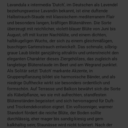
Lavandula x intermedia ‘Dutch’, im Deutschen als Lavendel
beziehungsweise Lavandin bekannt, ist eine duftende
Halbstrauch-Staude mit klassischem mediterranem Flair
und besonders langen, kräftigen Blütenähren. Die Sorte
überzeugt mit reichlicher, violett-blauer Blüte von Juni bis
August, oft mit kurzer Nachblüte, und einem dichten,
halbkugeligen Wuchs, der sich zu einem gleichmäßigen,
buschigen Gartenstrauch entwickelt. Das schmale, silbrig-
graue Laub bleibt ganzjährig attraktiv und unterstreicht den
eleganten Charakter dieses Ziergehölzes, das zugleich als
langlebige Blütenstaude im Beet und am Wegrand punktet.
Als Solitär setzt ‘Dutch’ markante Akzente, in
Gruppenpflanzung bildet sie harmonische Bänder, und als
niedrige Dufthecke wirkt sie besonders ordentlich und
formschön. Auf Terrasse und Balkon bewährt sich die Sorte
als Kübelpflanze, wo sie mit aufrechten, standfesten
Blütenständen begeistert und sich hervorragend für Duft-
und Trockendekoration eignet. Ein vollsonniger, warmer
Standort fördert die reiche Blüte, der Boden sollte
durchlässig, eher mager bis sandig-kiesig und gern
kalkhaltig sein; Staunässe wird nicht toleriert. Nach der