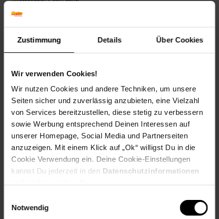
Blattfarbe: Grau-grün
Blütenfarbe: Violett
Winterfarbe: Immergrün
Geschmack: X
Zustimmung
Details
Über Cookies
Frucht: Keine Frucht
Blattform: Lineal
Standort und Pflege
Wir verwenden Cookies!
Standortempfehlung: Sonnig, gut durchlüftet
Wir nutzen Cookies und andere Techniken, um unsere
Pflegeaufwand: Mittel
Seiten sicher und zuverlässig anzubieten, eine Vielzahl
Lichtbedarf: Sonnig
von Services bereitzustellen, diese stetig zu verbessern
Wasserbedarf: Gering
sowie Werbung entsprechend Deinen Interessen auf
Rückschnitt: Rückschnitt im Frühjahr
Schnittverträglichkeit: Gut
unserer Homepage, Social Media und Partnerseiten
Bodenansprüche: durchlässig und kalkhaltig
anzuzeigen. Mit einem Klick auf „Ok“ willigst Du in die
Nährstoffgehalt: Mittel
Cookie Verwendung ein. Deine Cookie-Einstellungen
Frosthärte: bis -15 °C
kannst Du jederzeit in den
Datenschutzinformationen
Verwendung: Als Schnittpflanze,Im
ändern bzw. widerrufen.
Bauerngarten,Bienenweide, Duftgarten, Kübelpflanze,
Steingarten, Trockenbeet
Einwilligungsauswahl
Notwendig
Eigenschaften