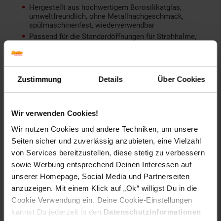
Hergestellt aus hochwertigem Borosilikatglas,
umweltfreundlich, ohne Metallnachgeschmack,
spülmaschinenfest, wiederverwendbar
Passend für die Standardöffnungen für Strohhalme,
perfekte Reinigung innen möglich da transparent
Farben: Sun Gold, Capri, Jade, Azur; jede Farbe
zweimal enthalten – 1 x gerade, 1 x gebogen
Zustimmung
Details
Über Cookies
Gewählte Variante:
Farbe: bunt
Wir verwenden Cookies!
Artikelnummer: 2755066000
Wir nutzen Cookies und andere Techniken, um unsere
EAN: 4260405987016
Seiten sicher und zuverlässig anzubieten, eine Vielzahl
Artikel gehört zur Kategorie:
Geschirr & Gläser
von Services bereitzustellen, diese stetig zu verbessern
sowie Werbung entsprechend Deinen Interessen auf
unserer Homepage, Social Media und Partnerseiten
anzuzeigen. Mit einem Klick auf „Ok“ willigst Du in die
Versandinformationen
Cookie Verwendung ein. Deine Cookie-Einstellungen
kannst Du jederzeit in den
Datenschutzinformationen