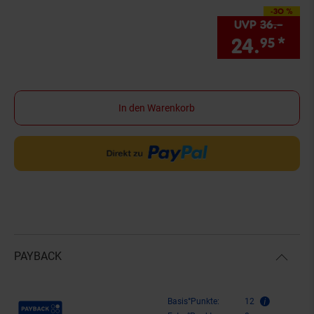
-30 %
Sie Sparen 30 Proze
UVP
36.–
UVP 
24.
*
Si
95
In den Warenkorb
PAYBACK
Payback Punkte
Basis°Punkte:
12