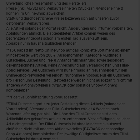
Unverbindliche Preisempfehlung des Herstellers.
Preise (inkl. MwSt.) und Verkaufseinheiten (Stückzahl/Mengeneinheit)
können im Online-Shop abweichen.
Statt- und durchgestrichene Preise beziehen sich auf unseren zuvor
geforderten Verkaufspreis.
Alle Artikel solange der Vorrat reicht! Änderungen und Irrtümer vorbehalten.
Abbildungen ähnlich. Die abgebildeten Artikel können wegen des
begrenzten Angebots schon am ersten Tag ausverkauft sein.
Abgabe nur in haushaltsüblichen Mengen!
**15€ Rabatt im Netto Online-Shop auf das komplette Sortiment ab einem
Mindestbestellwert von 200 €. Ausgenommen: Kategorie Multimedia,
Gutscheine, Bücher und Pre- & Anfangsmilchnahrung sowie gesondert
gekennzeichnete Artikel. Keine Anrechnung auf Versandkosten und Filial-
Abholservices. Der Gutschein wird nur einmalig an Neuanmelder für den
Online-Shop-Newsletter versendet. Nur online einlösbar. Nur ein Gutschein
pro Person und Bestellung. Restbeträge werden nicht ausgezahlt. Nicht mit
anderen Aktionsvorteilen (PAYBACK oder sonstige Shop-Aktionen)
kombinierbar.
***Positive Bonitätsprüfung vorausgesetzt
²⁰Filial-Gutschein gratis zu jeder Bestellung dieses Artikels (solange der
Vorrat reicht). Versand des Filial-Gutscheins erfolgt 4 Wochen nach
Warenanlieferung per Mail. Die Höhe des Filial-Gutscheins ist dem
Artikelbild des gekauften Artikels zu entnehmen. Vervielfältigung jeglicher
Art nicht gestattet. Der Filial-Gutschein ist ohne Mindesteinkaufswert
einlösbar. Nicht mit anderen Aktionsvorteilen (PAYBACK oder sonstige
Shop-Aktionen) kombinierbar. Der jeweilige Gültigkeitszeitraum des Filial-
Gutscheins ist darauf vermerkt.