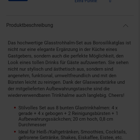
Extra°Punkte:
0
Produktbeschreibung
Das hochwertige Glasstrohhalm-Set aus Borosilikatglas ist
nicht nur eine elegante Ergänzung in der Küche eines
Gastgebers, sondern auch die perfekte Möglichkeit, den
Look eines tollen Drinks für Gäste aufzuwerten. Sie sehen
nicht nur stylisch und ästhetisch aus, sondern sind
angenehm, funktional, umweltfreundlich und mit den
Bürsten leicht zu reinigen. Dank der Glaswandstärke und
der mitgelieferten Aufbewahrungstasche sind die
wiederverwendbaren Trinkhalme auch langlebig. Cheers!
Stilvolles Set aus 8 bunten Glastrinkhalmen: 4 x
gerade + 4 x gebogen + 2 Reinigungsbürsten + 1
Aufbewahrungssäckchen; 20 cm hoch, 0,8 cm
Durchmesser
Ideal für Heiß-/Kaltgetränken, Smoothies, Cocktails,
gefrorene Getränke, Shakes, Eiskaffee, Eistee, etc.