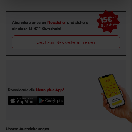
15€
**
Newsletter Anmeldung
Abonniere unseren
Newsletter
und sichere
Gutschein
dir einen 15 €**-Gutschein!
Jetzt zum Newsletter anmelden
Downloade die
Netto plus App!
Unsere Auszeichnungen