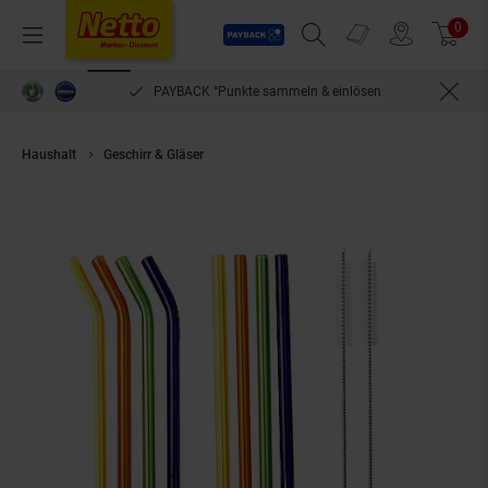
Payback
Prospekte
0
Arti
Menü
Suchfeld einblenden
Filiale finden
Warenkorb
PAYBACK °Punkte sammeln & einlösen
Haushalt
Geschirr & Gläser
LA VAGUE Wiederverwendbares Glastrinkh