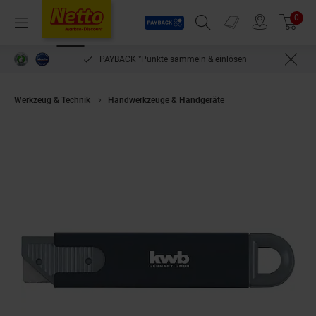
Payback
Prospekte
0
Arti
Menü
Suchfeld einblenden
Filiale finden
Warenkorb
PAYBACK °Punkte sammeln & einlösen
Werkzeug & Technik
Handwerkzeuge & Handgeräte
kwb 13000 Mini Sic