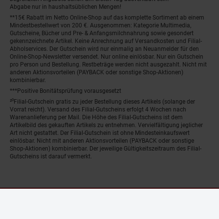
Abgabe nur in haushaltsüblichen Mengen!
**15€ Rabatt im Netto Online-Shop auf das komplette Sortiment ab einem
Mindestbestellwert von 200 €. Ausgenommen: Kategorie Multimedia,
Gutscheine, Bücher und Pre- & Anfangsmilchnahrung sowie gesondert
gekennzeichnete Artikel. Keine Anrechnung auf Versandkosten und Filial-
Abholservices. Der Gutschein wird nur einmalig an Neuanmelder für den
Online-Shop-Newsletter versendet. Nur online einlösbar. Nur ein Gutschein
pro Person und Bestellung. Restbeträge werden nicht ausgezahlt. Nicht mit
anderen Aktionsvorteilen (PAYBACK oder sonstige Shop-Aktionen)
kombinierbar.
***Positive Bonitätsprüfung vorausgesetzt
²⁰Filial-Gutschein gratis zu jeder Bestellung dieses Artikels (solange der
Vorrat reicht). Versand des Filial-Gutscheins erfolgt 4 Wochen nach
Warenanlieferung per Mail. Die Höhe des Filial-Gutscheins ist dem
Artikelbild des gekauften Artikels zu entnehmen. Vervielfältigung jeglicher
Art nicht gestattet. Der Filial-Gutschein ist ohne Mindesteinkaufswert
einlösbar. Nicht mit anderen Aktionsvorteilen (PAYBACK oder sonstige
Shop-Aktionen) kombinierbar. Der jeweilige Gültigkeitszeitraum des Filial-
Gutscheins ist darauf vermerkt.
© Netto Marken-Discount Stiftung & Co. KG |
Kontakt
|
Datenschutz
|
Impressum