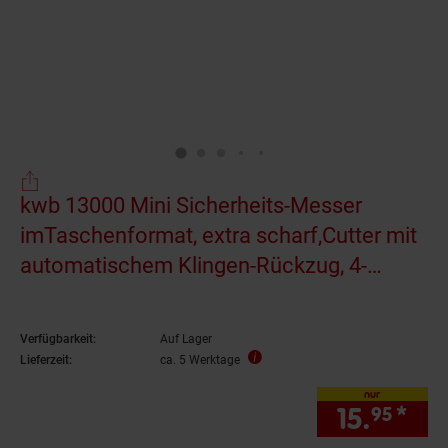
kwb 13000 Mini Sicherheits-Messer
imTaschenformat, extra scharf,Cutter mit
automatischem Klingen-Rückzug, 4-
seitignutzbare Klinge, schwarz, 39 x 29
Verfügbarkeit:
Auf Lager
Lieferzeit:
ca. 5 Werktage
nur
15.
*
nur
95