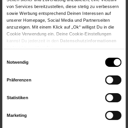
und sowohl für Linkshänder als auch für Rechtshänder
von Services bereitzustellen, diese stetig zu verbessern
geeignet.
sowie Werbung entsprechend Deinen Interessen auf
Es verfügt über eine 39 x 29 mm Rechteck-Klinge und
unserer Homepage, Social Media und Partnerseiten
ein Metall-Kunststoffgehäuse, wodurch es zu einem
soliden Allzweck-Messer wird. (Artikelnummer: 13000)
anzuzeigen. Mit einem Klick auf „Ok“ willigst Du in die
Cookie Verwendung ein. Deine Cookie-Einstellungen
Artikelnummer: 2600150000
kannst Du jederzeit in den
Datenschutzinformationen
EAN: 4009310130007
ändern bzw. widerrufen.
Artikel gehört zur Kategorie:
Handwerkzeuge & Handgeräte
Einwilligungsauswahl
Notwendig
Versandinformationen
Präferenzen
Herstellerinformationen
Statistiken
Marketing