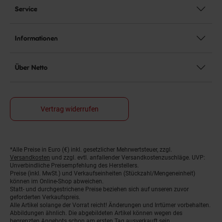
Service
Informationen
Über Netto
Vertrag widerrufen
*Alle Preise in Euro (€) inkl. gesetzlicher Mehrwertsteuer, zzgl.
Fußnoten
Versandkosten
und zzgl. evtl. anfallender Versandkostenzuschläge. UVP:
Unverbindliche Preisempfehlung des Herstellers.
Preise (inkl. MwSt.) und Verkaufseinheiten (Stückzahl/Mengeneinheit)
können im Online-Shop abweichen.
Statt- und durchgestrichene Preise beziehen sich auf unseren zuvor
geforderten Verkaufspreis.
Alle Artikel solange der Vorrat reicht! Änderungen und Irrtümer vorbehalten.
Abbildungen ähnlich. Die abgebildeten Artikel können wegen des
begrenzten Angebots schon am ersten Tag ausverkauft sein.