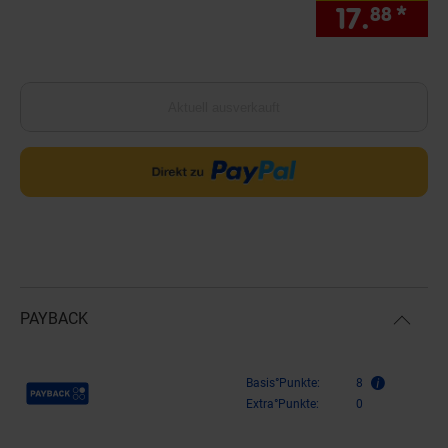
17.
*
nur
88
Aktuell ausverkauft
PAYBACK
Payback Punkte
Basis°Punkte:
8
Extra°Punkte:
0