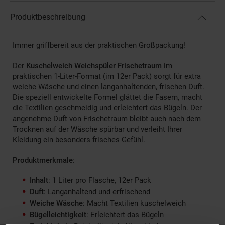
Produktbeschreibung
Immer griffbereit aus der praktischen Großpackung!
Der
Kuschelweich Weichspüler Frischetraum
im
praktischen 1-Liter-Format (im 12er Pack) sorgt für extra
weiche Wäsche und einen langanhaltenden, frischen Duft.
Die speziell entwickelte Formel glättet die Fasern, macht
die Textilien geschmeidig und erleichtert das Bügeln. Der
angenehme Duft von Frischetraum bleibt auch nach dem
Trocknen auf der Wäsche spürbar und verleiht Ihrer
Kleidung ein besonders frisches Gefühl.
Produktmerkmale
:
Inhalt
: 1 Liter pro Flasche, 12er Pack
Duft
: Langanhaltend und erfrischend
Weiche Wäsche
: Macht Textilien kuschelweich
Bügelleichtigkeit
: Erleichtert das Bügeln