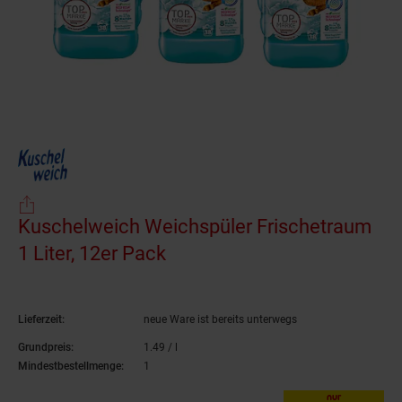
Kuschelweich Weichspüler Frischetraum
1 Liter, 12er Pack
(Produkt aktuell ausverkauf
Lieferzeit:
neue Ware ist bereits unterwegs
Grundpreis:
1.
49
/ l
1,
49
€ pro Liter
Mindestbestellmenge:
1
nur