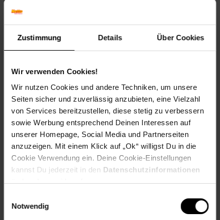
Ergiebigkeit
: Reicht für viele Waschladungen
Sanft zur Haut
: Dermatologisch getestet
Artikelnummer: 2705983000
Zustimmung
Details
Über Cookies
EAN: 4013162031405
Artikel gehört zur Kategorie:
Weichspüler
Wir verwenden Cookies!
Wir nutzen Cookies und andere Techniken, um unsere
Seiten sicher und zuverlässig anzubieten, eine Vielzahl
Kennzeichnung
von Services bereitzustellen, diese stetig zu verbessern
sowie Werbung entsprechend Deinen Interessen auf
Versandinformationen
unserer Homepage, Social Media und Partnerseiten
anzuzeigen. Mit einem Klick auf „Ok“ willigst Du in die
Cookie Verwendung ein. Deine Cookie-Einstellungen
Herstellerinformationen
kannst Du jederzeit in den
Datenschutzinformationen
ändern bzw. widerrufen.
Einwilligungsauswahl
Fußzeile
Weitere Online-Angebote
Notwendig