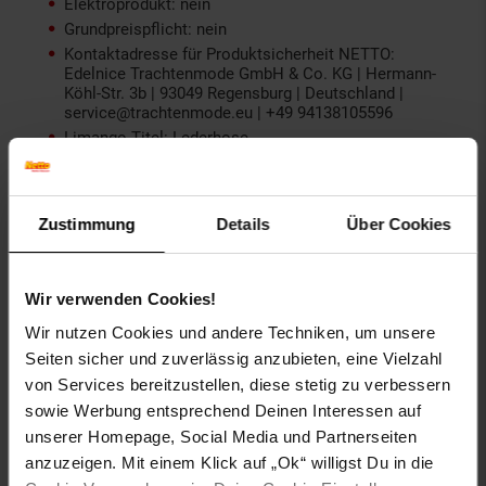
Elektroprodukt: nein
Grundpreispflicht: nein
Kontaktadresse für Produktsicherheit NETTO:
Edelnice Trachtenmode GmbH & Co. KG | Hermann-
Köhl-Str. 3b | 93049 Regensburg | Deutschland |
service@trachtenmode.eu | +49 94138105596
Limango Titel: Lederhose
Ausführung: Lederhose
Farbe: hellbraun
Zielgruppe: Herren
Zustimmung
Details
Über Cookies
Material: 100% Rindsleder
Muster: Stickerei
color: hellbraun
Wir verwenden Cookies!
Wir nutzen Cookies und andere Techniken, um unsere
Gewählte Variante:
Seiten sicher und zuverlässig anzubieten, eine Vielzahl
Größe: 44
von Services bereitzustellen, diese stetig zu verbessern
sowie Werbung entsprechend Deinen Interessen auf
Artikelnummer: 2541424000
unserer Homepage, Social Media und Partnerseiten
EAN: 4260332861267
anzuzeigen. Mit einem Klick auf „Ok“ willigst Du in die
Artikel gehört zur Kategorie:
Lederhosen