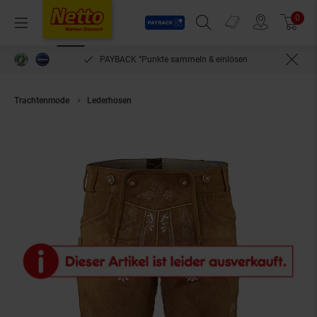
Payback
Prospekte
0
Arti
Menü
Suchfeld einblenden
Filiale finden
Warenkorb
PAYBACK °Punkte sammeln & einlösen
Trachtenmode
Lederhosen
Kurze Trachtenlederhose