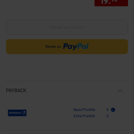
19.
*
nur
Aktuell ausverkauft
PAYBACK
Payback Punkte
Basis°Punkte:
9
Extra°Punkte:
0