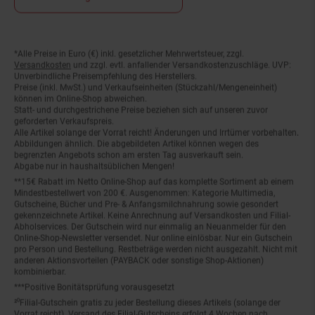
*Alle Preise in Euro (€) inkl. gesetzlicher Mehrwertsteuer, zzgl.
Fußnoten
Versandkosten
und zzgl. evtl. anfallender Versandkostenzuschläge. UVP:
Unverbindliche Preisempfehlung des Herstellers.
Preise (inkl. MwSt.) und Verkaufseinheiten (Stückzahl/Mengeneinheit)
können im Online-Shop abweichen.
Statt- und durchgestrichene Preise beziehen sich auf unseren zuvor
geforderten Verkaufspreis.
Alle Artikel solange der Vorrat reicht! Änderungen und Irrtümer vorbehalten.
Abbildungen ähnlich. Die abgebildeten Artikel können wegen des
begrenzten Angebots schon am ersten Tag ausverkauft sein.
Abgabe nur in haushaltsüblichen Mengen!
**15€ Rabatt im Netto Online-Shop auf das komplette Sortiment ab einem
Mindestbestellwert von 200 €. Ausgenommen: Kategorie Multimedia,
Gutscheine, Bücher und Pre- & Anfangsmilchnahrung sowie gesondert
gekennzeichnete Artikel. Keine Anrechnung auf Versandkosten und Filial-
Abholservices. Der Gutschein wird nur einmalig an Neuanmelder für den
Online-Shop-Newsletter versendet. Nur online einlösbar. Nur ein Gutschein
pro Person und Bestellung. Restbeträge werden nicht ausgezahlt. Nicht mit
anderen Aktionsvorteilen (PAYBACK oder sonstige Shop-Aktionen)
kombinierbar.
***Positive Bonitätsprüfung vorausgesetzt
²⁰Filial-Gutschein gratis zu jeder Bestellung dieses Artikels (solange der
Vorrat reicht). Versand des Filial-Gutscheins erfolgt 4 Wochen nach