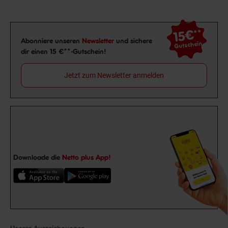
15€
**
Newsletter Anmeldung
Abonniere unseren
Newsletter
und sichere
Gutschein
dir einen 15 €**-Gutschein!
Jetzt zum Newsletter anmelden
Downloade die
Netto plus App!
Unsere Auszeichnungen