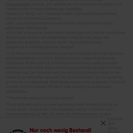
Unverbindliche Preisempfehlung des Herstellers.
Preise (inkl. MwSt.) und Verkaufseinheiten (Stückzahl/Mengeneinheit)
können im Online-Shop abweichen.
Statt- und durchgestrichene Preise beziehen sich auf unseren zuvor
geforderten Verkaufspreis.
Alle Artikel solange der Vorrat reicht! Änderungen und Irrtümer vorbehalten.
Abbildungen ähnlich. Die abgebildeten Artikel können wegen des
begrenzten Angebots schon am ersten Tag ausverkauft sein.
Abgabe nur in haushaltsüblichen Mengen!
**15€ Rabatt im Netto Online-Shop auf das komplette Sortiment ab einem
Mindestbestellwert von 200 €. Ausgenommen: Kategorie Multimedia,
Gutscheine, Bücher und Pre- & Anfangsmilchnahrung sowie gesondert
gekennzeichnete Artikel. Keine Anrechnung auf Versandkosten und Filial-
Abholservices. Der Gutschein wird nur einmalig an Neuanmelder für den
Online-Shop-Newsletter versendet. Nur online einlösbar. Nur ein Gutschein
pro Person und Bestellung. Restbeträge werden nicht ausgezahlt. Nicht mit
anderen Aktionsvorteilen (PAYBACK oder sonstige Shop-Aktionen)
kombinierbar.
***Positive Bonitätsprüfung vorausgesetzt
²⁰Filial-Gutschein gratis zu jeder Bestellung dieses Artikels (solange der
Vorrat reicht). Versand des Filial-Gutscheins erfolgt 4 Wochen nach
Warenanlieferung per Mail. Die Höhe des Filial-Gutscheins ist dem
Artikelbild des gekauften Artikels zu entnehmen. Vervielfältigung jeglicher
Art nicht gestattet. Der Filial-Gutschein ist ohne Mindesteinkaufswert
einlösbar. Nicht mit anderen Aktionsvorteilen (PAYBACK oder sonstige
Fenster schliess
Shop-Aktionen) kombinierbar. Der jeweilige Gültigkeitszeitraum des Filial-
Nur noch wenig Bestand!