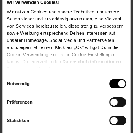
Hochwertige Qualität
Wir verwenden Cookies!
Modernes Design
Wir nutzen Cookies und andere Techniken, um unsere
Seiten sicher und zuverlässig anzubieten, eine Vielzahl
Maße:
von Services bereitzustellen, diese stetig zu verbessern
sowie Werbung entsprechend Deinen Interessen auf
120x180 cm
unserer Homepage, Social Media und Partnerseiten
Material:
anzuzeigen. Mit einem Klick auf „Ok“ willigst Du in die
Cookie Verwendung ein. Deine Cookie-Einstellungen
100 % Polypropylen
kannst Du jederzeit in den
Datenschutzinformationen
ändern bzw. widerrufen.
Wir empfehlen eine rutschfeste Unterlage zu verwenden
Einwilligungsauswahl
(nicht im Lieferumfang enthalten).
Notwendig
Artikelnummer: 2812235000
EAN: 4260620353757
Präferenzen
Artikel gehört zur Kategorie:
Gartendeko
Statistiken
Versandinformationen