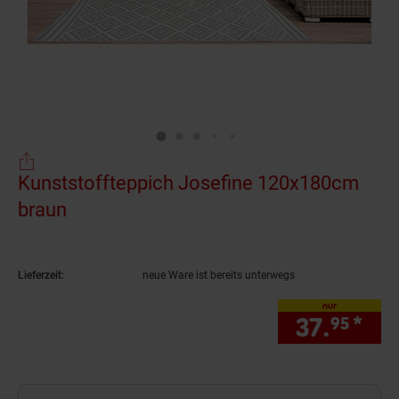
Kunststoffteppich Josefine 120x180cm
braun
(Produkt aktuell ausverkauft)
Lieferzeit:
neue Ware ist bereits unterwegs
nur
37.
*
nur
95