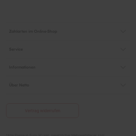
Zahlarten im Online-Shop
Service
Informationen
Über Netto
Vertrag widerrufen
*Alle Preise in Euro (€) inkl. gesetzlicher Mehrwertsteuer, zzgl.
Fußnoten
Versandkosten
und zzgl. evtl. anfallender Versandkostenzuschläge. UVP: