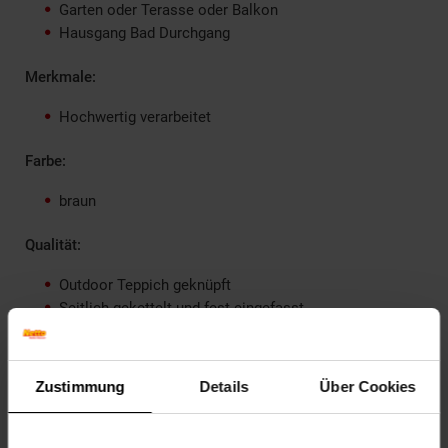
Garten oder Terasse oder Balkon
Hausgang Bad Durchgang
Merkmale:
Hochwertig verarbeitet
Farbe:
braun
Qualität:
Outdoor Teppich geknüpft
Seitlich gekettelt und fest eingefasst
Feuchtigkeitsbeständig
Vorteil:
Zustimmung
Details
Über Cookies
Keine Fussel oder Flusen auch für Fußbodenheizungen
geeignet.