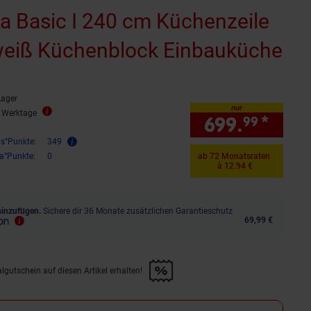
a Basic I 240 cm Küchenzeile
eiß Küchenblock Einbauküche
Lager
nur
4 Werktage
699.
*
nur 
99
is°Punkte:
349
ra°Punkte:
0
ab 72 Monatsraten
à 12.94 €
hinzufügen.
Sichere dir 36 Monate zusätzlichen Garantieschutz
69,99 €
lgutschein auf diesen Artikel erhalten!
d &amp; 30€ Filialgutschein auf diesen Artikel erhalten!" anwenden