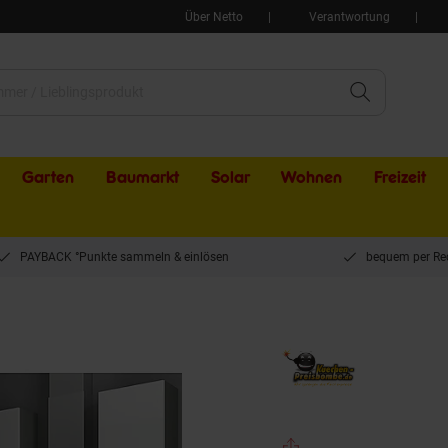
Über Netto
Verantwortung
Garten
Baumarkt
Solar
Wohnen
Freizeit
PAYBACK °Punkte sammeln & einlösen
bequem per Re
c I 240 cm Küchenzeile Hochglanz weiß Küchenblock Einbauküche