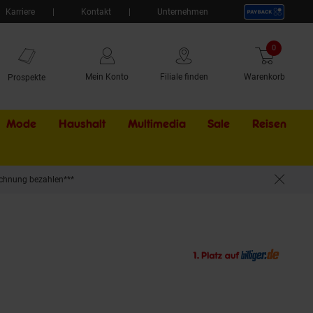
Karriere
Kontakt
Unternehmen
0
Artikel
Mein Konto
Filiale finden
Warenkorb
Prospekte
Mode
Haushalt
Multimedia
Sale
Externer Li
Reisen
chnung bezahlen***