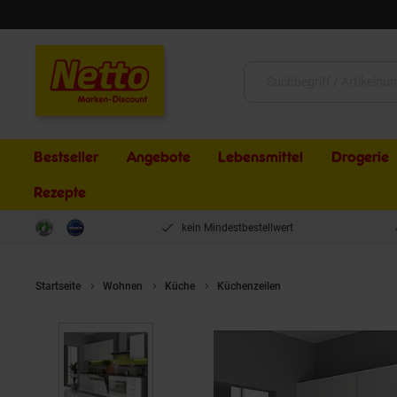
Schließen
Suche:
Bestseller
Angebote
Lebensmittel
Drogerie
Rezepte
kein Mindestbestellwert
Startseite
Wohnen
Küche
Küchenzeilen
Küche Bianca Basi