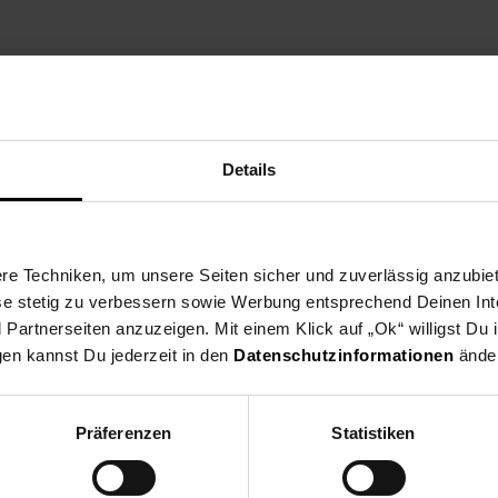
(mit sichtbarer Bedienblende)
.
(WICHTIG! Für Geschirrspüler gibt e
Details
det!)
1 Auszug
e Techniken, um unsere Seiten sicher und zuverlässig anzubiet
ese stetig zu verbessern sowie Werbung entsprechend Deinen In
r Spüle oder Kochfeld)
artnerseiten anzuzeigen. Mit einem Klick auf „Ok“ willigst Du
gen kannst Du jederzeit in den
Datenschutzinformationen
änder
r Spüle oder Kochfeld)
Präferenzen
Statistiken
en.