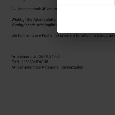
1x Hängeschrank 40 cm mit 1 Tür, dahinter 2 Einlegböden.
Wichtig! Die Arbeitsplatten werden geteilt geliefert (1x 14
durchgehende Arbeitsplatte ist aus logistischen Gründen nich
Sie können diese Küche mit unserem Einzelschrankprogramm
Artikelnummer: 2671084000
EAN: 4260304596135
Artikel gehört zur Kategorie:
Küchenzeilen