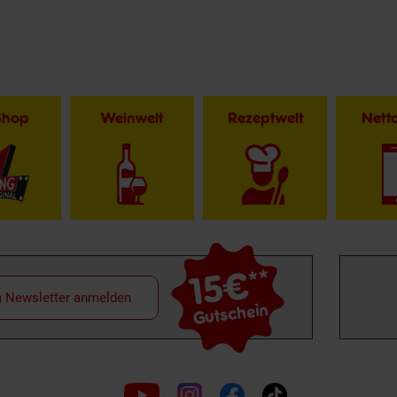
Shop
Weinwelt
Rezeptwelt
Net
15€
**
m Newsletter anmelden
Gutschein
Folge