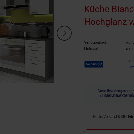
Küche Bianc
Hochglanz w
Verfügbarkeit:
Auf 
Lieferzeit:
ca. 
Payback Punkte
Bas
Ext
Garantieverlängerung 
mit
Gratis Versand & 30€ Filia
Promotion "Gratis Versan