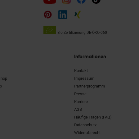
uns
auf
Bio Zertifizierung
DE-ÖKO-060
Unsere
Siegel
Informationen
Kontakt
Shop
Impressum
pp
Partnerprogramm
Presse
Karriere
AGB
Häufige Fragen (FAQ)
Datenschutz
Widerrufsrecht