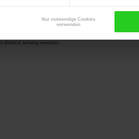
Nur notwendige Cookies
0 cm + 1x 100 cm). Für das Verbinden der Arbeitsplatten erhalten Si
verwenden
t lieferbar)
 BIANCA beliebig erweitern.