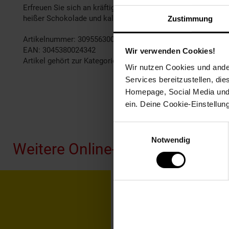
Erfreuen Sie sich an kräftigem Ristretto, intensivem Esp
heißer Schokolade und kalten Getränken.
Zustimmung
Artikelnummer: 3095563000
EAN: 3045380024342
Wir verwenden Cookies!
Artikel gehört zur Kategorie:
Kaffeemaschinen
Wir nutzen Cookies und ander
Services bereitzustellen, di
Homepage, Social Media und P
ein. Deine Cookie-Einstellun
Fußzeile
Einwilligungsauswahl
Notwendig
Weitere Online-Angebote
Netto Reisen
TV-