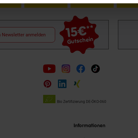
15€
**
m Newsletter anmelden
Gutschein
Folge
uns
auf
Bio Zertifizierung
DE-ÖKO-060
Unsere
Siegel
Informationen