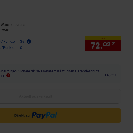
dukt aktuell ausverkauft)
Ware ist bereits
rwegs
nur
is°Punkte:
36
72.
*
nur 
02
ra°Punkte:
0
hinzufügen.
Sichere dir 36 Monate zusätzlichen Garantieschutz
14,99 €
Aktuell ausverkauft