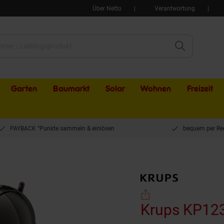
Über Netto
Verantwortung
Garten
Baumarkt
Solar
Wohnen
Freizeit
PAYBACK °Punkte sammeln & einlösen
bequem per Re
rups KP1238.25 NESCAFÉ DOLCE GUSTO MINI ME
Krups KP1238.25 NESCAFÉ DOLCE GUSTO