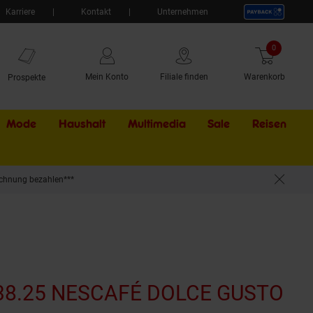
Karriere
Kontakt
Unternehmen
0
Artikel
Mein Konto
Filiale finden
Warenkorb
Prospekte
Mode
Haushalt
Multimedia
Sale
Externer Li
Reisen
chnung bezahlen***