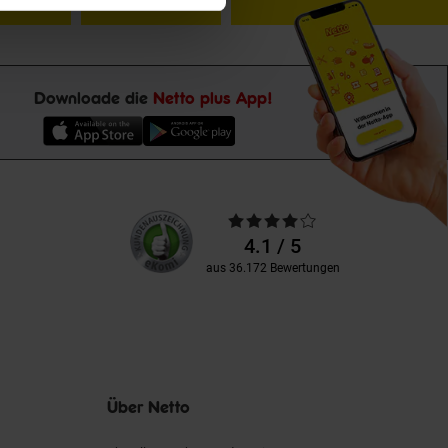
Downloade die
Netto plus App!
Unsere
Durchschnittliche
Kundenbewertungen
Bewertungen
4.1 / 5
aus 36.172 Bewertungen
Über Netto