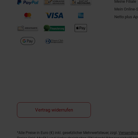
Meine Filiale
Mein Online-
Netto plus A
Vertrag widerrufen
Fußnoten
*Alle Preise in Euro (€) inkl. gesetzlicher Mehrwertsteuer, zzgl.
Versandkos