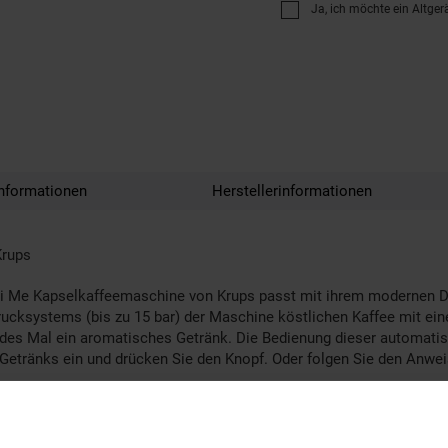
Ja, ich möchte ein Altger
nformationen
Herstellerinformationen
Krups
e Kapselkaffeemaschine von Krups passt mit ihrem modernen Desi
systems (bis zu 15 bar) der Maschine köstlichen Kaffee mit ein
 jedes Mal ein aromatisches Getränk. Die Bedienung dieser automatis
es Getränks ein und drücken Sie den Knopf. Oder folgen Sie den Anwe
ner Energiesparfunktion ausgestattet und schaltet sich nach 5 M
ahl zwischen 30 Premium-Kaffeekreationen, egal ob Sie Ihren Kaf