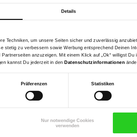
resso, aromatischem Lungo oder vollmundigem Grande, schaumigem 
Details
e Techniken, um unsere Seiten sicher und zuverlässig anzubiet
ese stetig zu verbessern sowie Werbung entsprechend Deinen In
artnerseiten anzuzeigen. Mit einem Klick auf „Ok“ willigst Du
gen kannst Du jederzeit in den
Datenschutzinformationen
änder
Präferenzen
Statistiken
Shop
Weinwelt
Rezeptwelt
Net
Nur notwendige Cookies
verwenden