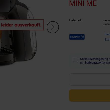
MINI ME
(Pro
Lieferzeit:
neue 
unte
Payback Punkte
Bas
Ext
Garantieverlängerung 
mit