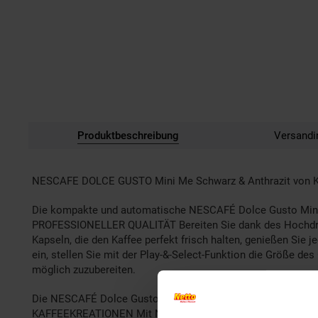
Produktbeschreibung
Versandi
NESCAFE DOLCE GUSTO Mini Me Schwarz & Anthrazit von 
Die kompakte und automatische NESCAFÉ Dolce Gusto Mini M
PROFESSIONELLER QUALITÄT Bereiten Sie dank des Hochdruck
Kapseln, die den Kaffee perfekt frisch halten, genießen Sie
ein, stellen Sie mit der Play-&-Select-Funktion die Größe d
möglich zuzubereiten.
Die NESCAFÉ Dolce Gusto Mini Me Kaffeemaschine ist mit ei
KAFFEEKREATIONEN Mit NESCAFÉ Dolce Gusto haben Sie die W