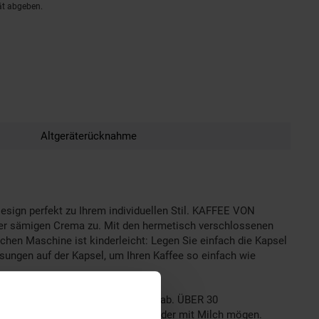
ät abgeben.
Altgeräterücknahme
gn perfekt zu Ihrem individuellen Stil. KAFFEE VON
er sämigen Crema zu. Mit den hermetisch verschlossenen
chen Maschine ist kinderleicht: Legen Sie einfach die Kapsel
isungen auf der Kapsel, um Ihren Kaffee so einfach wie
inuten Nichtgebrauch automatisch ab. ÜBER 30
fee stark oder leicht, schwarz oder mit Milch mögen.