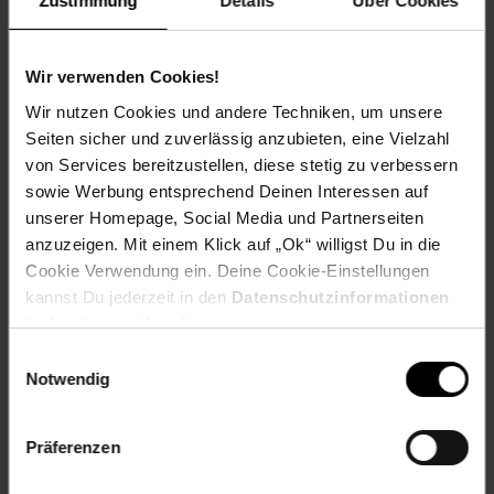
Zustimmung
Details
Über Cookies
Versandinformationen
Wir verwenden Cookies!
Herstellerinformationen
Wir nutzen Cookies und andere Techniken, um unsere
Seiten sicher und zuverlässig anzubieten, eine Vielzahl
Altgeräterücknahme
von Services bereitzustellen, diese stetig zu verbessern
sowie Werbung entsprechend Deinen Interessen auf
unserer Homepage, Social Media und Partnerseiten
anzuzeigen. Mit einem Klick auf „Ok“ willigst Du in die
Cookie Verwendung ein. Deine Cookie-Einstellungen
Fußzeile
Weitere Online-Angebote
kannst Du jederzeit in den
Datenschutzinformationen
ändern bzw. widerrufen.
Netto Reisen
TV-Shop
Weinwelt
Einwilligungsauswahl
Notwendig
Präferenzen