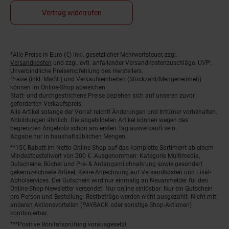
Vertrag widerrufen
*Alle Preise in Euro (€) inkl. gesetzlicher Mehrwertsteuer, zzgl.
Fußnoten
Versandkosten
und zzgl. evtl. anfallender Versandkostenzuschläge. UVP:
Unverbindliche Preisempfehlung des Herstellers.
Preise (inkl. MwSt.) und Verkaufseinheiten (Stückzahl/Mengeneinheit)
können im Online-Shop abweichen.
Statt- und durchgestrichene Preise beziehen sich auf unseren zuvor
geforderten Verkaufspreis.
Alle Artikel solange der Vorrat reicht! Änderungen und Irrtümer vorbehalten.
Abbildungen ähnlich. Die abgebildeten Artikel können wegen des
begrenzten Angebots schon am ersten Tag ausverkauft sein.
Abgabe nur in haushaltsüblichen Mengen!
**15€ Rabatt im Netto Online-Shop auf das komplette Sortiment ab einem
Mindestbestellwert von 200 €. Ausgenommen: Kategorie Multimedia,
Gutscheine, Bücher und Pre- & Anfangsmilchnahrung sowie gesondert
gekennzeichnete Artikel. Keine Anrechnung auf Versandkosten und Filial-
Abholservices. Der Gutschein wird nur einmalig an Neuanmelder für den
Online-Shop-Newsletter versendet. Nur online einlösbar. Nur ein Gutschein
pro Person und Bestellung. Restbeträge werden nicht ausgezahlt. Nicht mit
anderen Aktionsvorteilen (PAYBACK oder sonstige Shop-Aktionen)
kombinierbar.
***Positive Bonitätsprüfung vorausgesetzt