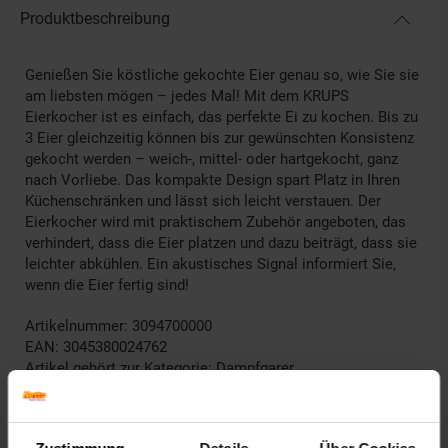
Produktbeschreibung
Genießen Sie köstliche gekochte Eier genau so, wie Sie sie
am liebsten mögen – jedes Mal! Mit dem KRUPS
Eierkocher ist es einfach, das perfekte Ei zu kochen. Bis zu
3 Eier gleichzeitig können bis zur gewünschten Konsistenz
gekocht werden – weich-, mittel- oder hartgekocht, ganz
nach Vorliebe. Das kompakte Design spart Platz in Ihren
Küchenschränken und lässt sich leicht verstauen. Der
Eierkocher wird mit praktischem Zubehör angeboten, das
verhindert, dass die Eier platzen und dazu beiträgt, dass sie
leichter abkühlen. Ein akustisches Signal informiert Sie,
wenn die Eier fertig sind!
Artikelnummer: 3094700000
EAN: 3045380024762
Artikel gehört zur Kategorie:
Dampfgarer