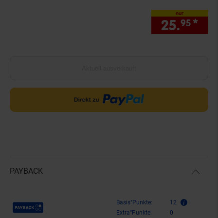
nur
25.
*
nur
95
Aktuell ausverkauft
PAYBACK
Payback Punkte
Basis°Punkte:
12
Extra°Punkte:
0