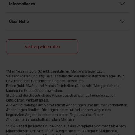
Informationen
Über Netto
Vertrag widerrufen
*Alle Preise in Euro (€) inkl. gesetzlicher Mehrwertsteuer, zzgl.
Fußnoten
Versandkosten
und zzgl. evtl. anfallender Versandkostenzuschläge. UVP:
Unverbindliche Preisempfehlung des Herstellers.
Preise (inkl. MwSt.) und Verkaufseinheiten (Stückzahl/Mengeneinheit)
können im Online-Shop abweichen.
Statt- und durchgestrichene Preise beziehen sich auf unseren zuvor
geforderten Verkaufspreis.
Alle Artikel solange der Vorrat reicht! Änderungen und Irrtümer vorbehalten.
Abbildungen ähnlich. Die abgebildeten Artikel können wegen des
begrenzten Angebots schon am ersten Tag ausverkauft sein.
Abgabe nur in haushaltsüblichen Mengen!
**15€ Rabatt im Netto Online-Shop auf das komplette Sortiment ab einem
Mindestbestellwert von 200 €. Ausgenommen: Kategorie Multimedia,