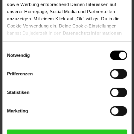
sowie Werbung entsprechend Deinen Interessen auf
Gewählte Variante:
unserer Homepage, Social Media und Partnerseiten
anzuzeigen. Mit einem Klick auf „Ok“ willigst Du in die
Varianten-Farbe: transparent
Cookie Verwendung ein. Deine Cookie-Einstellungen
kannst Du jederzeit in den
Datenschutzinformationen
Artikelnummer: 2528775000
EAN: 4002942543764
ändern bzw. widerrufen.
Artikel gehört zur Kategorie:
Geschirr & Gläser
Einwilligungsauswahl
Notwendig
Präferenzen
Versandinformationen
Statistiken
Herstellerinformationen
Marketing
Fußzeile
Weitere Online-Angebote