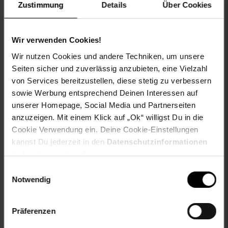
Artikel gehört zur Kategorie:
Herren Oberbekleidung
Zustimmung
Details
Über Cookies
Wir verwenden Cookies!
Versandinformationen
Wir nutzen Cookies und andere Techniken, um unsere
Seiten sicher und zuverlässig anzubieten, eine Vielzahl
von Services bereitzustellen, diese stetig zu verbessern
Herstellerinformationen
sowie Werbung entsprechend Deinen Interessen auf
unserer Homepage, Social Media und Partnerseiten
anzuzeigen. Mit einem Klick auf „Ok“ willigst Du in die
Cookie Verwendung ein. Deine Cookie-Einstellungen
Fußzeile
Weitere Online-Angebote
kannst Du jederzeit in den
Datenschutzinformationen
ändern bzw. widerrufen.
Einwilligungsauswahl
Netto Reisen
TV-Shop
Weinwelt
Notwendig
Präferenzen