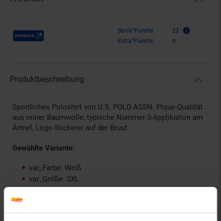
Payback Punkte
Basis°Punkte:
22
Extra°Punkte:
0
Produktbeschreibung
Sportliches Poloshirt von U.S. POLO ASSN. Pique-Qualität
aus reiner Baumwolle, typische Nummer-3-Applikation am
Ärmel, Logo-Stickerei auf der Brust.
Gewählte Variante:
var_Farbe: Weiß
var_Größe: 3XL
Artikelnummer: 2831533000
EAN: 0000018194500