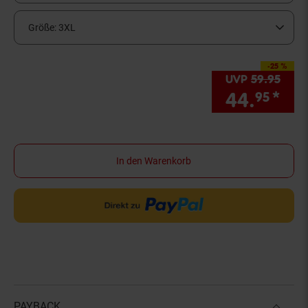
Größe:
3XL
-25 %
Sie Sparen 25 Prozen
UVP
59.
95
UVP 
44.
*
Sie
95
In den Warenkorb
PAYBACK