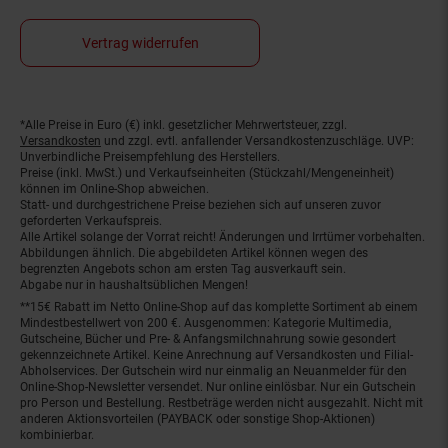
Vertrag widerrufen
*Alle Preise in Euro (€) inkl. gesetzlicher Mehrwertsteuer, zzgl.
Fußnoten
Versandkosten
und zzgl. evtl. anfallender Versandkostenzuschläge. UVP:
Unverbindliche Preisempfehlung des Herstellers.
Preise (inkl. MwSt.) und Verkaufseinheiten (Stückzahl/Mengeneinheit)
können im Online-Shop abweichen.
Statt- und durchgestrichene Preise beziehen sich auf unseren zuvor
geforderten Verkaufspreis.
Alle Artikel solange der Vorrat reicht! Änderungen und Irrtümer vorbehalten.
Abbildungen ähnlich. Die abgebildeten Artikel können wegen des
begrenzten Angebots schon am ersten Tag ausverkauft sein.
Abgabe nur in haushaltsüblichen Mengen!
**15€ Rabatt im Netto Online-Shop auf das komplette Sortiment ab einem
Mindestbestellwert von 200 €. Ausgenommen: Kategorie Multimedia,
Gutscheine, Bücher und Pre- & Anfangsmilchnahrung sowie gesondert
gekennzeichnete Artikel. Keine Anrechnung auf Versandkosten und Filial-
Abholservices. Der Gutschein wird nur einmalig an Neuanmelder für den
Online-Shop-Newsletter versendet. Nur online einlösbar. Nur ein Gutschein
pro Person und Bestellung. Restbeträge werden nicht ausgezahlt. Nicht mit
anderen Aktionsvorteilen (PAYBACK oder sonstige Shop-Aktionen)
kombinierbar.