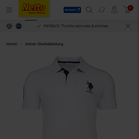
Payback
Prospekte
0
Arti
Menü
Suchfeld einblenden
Filiale finden
Warenkorb
PAYBACK °Punkte sammeln & einlösen
Herren
Herren Oberbekleidung
Kory Herren Poloshirt