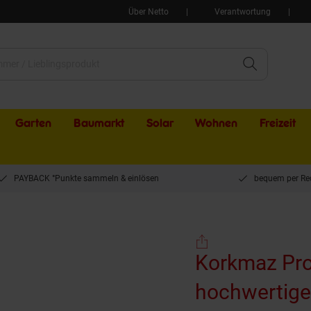
Über Netto
Verantwortung
Garten
Baumarkt
Solar
Wohnen
Freizeit
PAYBACK °Punkte sammeln & einlösen
bequem per Re
line Omelettpfanne aus hochwertigem 18/10-Edelstahl
Korkmaz Pro
hochwertige