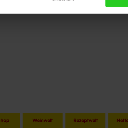
Shop
Weinwelt
Rezeptwelt
Net