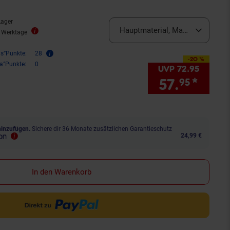
Lager
Hauptmaterial, Materialzusamm
4 Werktage
is°Punkte:
28
-20 %
Sie Sparen 20 Prozent,
ra°Punkte:
0
UVP
72.
95
UVP : 7
57.
*
Sie 
95
hinzufügen.
Sichere dir 36 Monate zusätzlichen Garantieschutz
24,99 €
In den Warenkorb