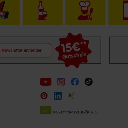
15€
**
m Newsletter anmelden
Gutschein
Folge
uns
auf
Bio Zertifizierung
DE-ÖKO-060
Unsere
Siegel