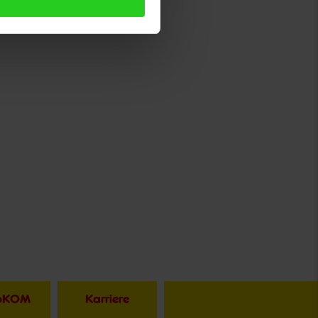
toKOM
Karriere