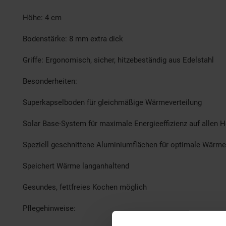
Höhe: 4 cm
Bodenstärke: 8 mm extra dick
Griffe: Ergonomisch, sicher, hitzebeständig aus Edelstahl
Besonderheiten:
Superkapselboden für gleichmäßige Wärmeverteilung
Solar Base-System für maximale Energieeffizienz auf allen H
Speziell geschnittene Aluminiumflächen für optimale Wärme
Speichert Wärme langanhaltend
Gesundes, fettfreies Kochen möglich
Pflegehinweise: