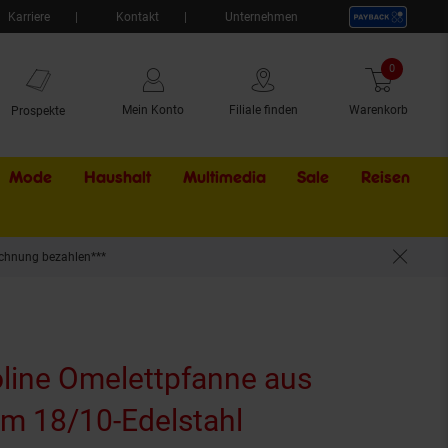
Karriere
Kontakt
Unternehmen
0
Artikel
Mein Konto
Filiale finden
Warenkorb
Prospekte
Mode
Haushalt
Multimedia
Sale
Externer Li
Reisen
chnung bezahlen***
line Omelettpfanne aus
m 18/10-Edelstahl