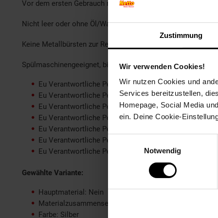
Vor dem ersten Gebrauch mit heißem Wasser und Spülmittel
Nicht leer oder ohne Öl/Wasser auf dem Herd stehen lassen
Zustimmung
Keine Metallbürsten zur Reinigung verwenden
Spülmaschinengeeignet, bis zu 70.000 Spülgänge beständig
Wir verwenden Cookies!
Wir nutzen Cookies und ander
Eu Verantwortliche Person E-mail: info@im-trading.de
Services bereitzustellen, di
Eu Verantwortliche Person Hausnummer: 51
Homepage, Social Media und P
Eu Verantwortliche Person Land: DE
ein. Deine Cookie-Einstellun
Eu Verantwortliche Person Name oder Firma: IM-Trad
Eu Verantwortliche Person Ort: Gelsenkirchen
Einwilligungsauswahl
Eu Verantwortliche Person PLZ: 45884
Notwendig
Eu Verantwortliche Person Straße: Zechenstraße
Gewählte Variante:
Hauptmaterial: Nein
Materialzusammensetzung: Nein
Farbe: Silber