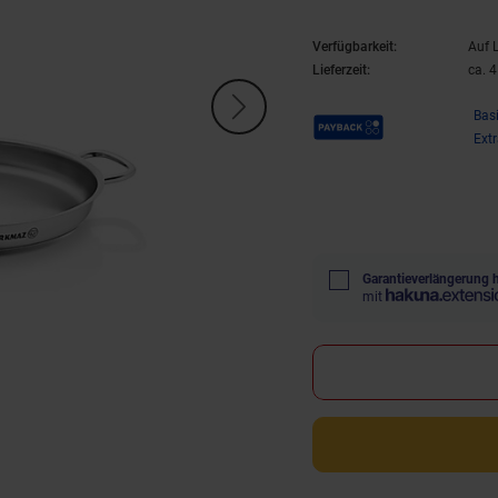
Verfügbarkeit:
Auf 
Lieferzeit:
ca. 
Payback Punkte
Bas
Ext
Garantieverlängerung 
mit