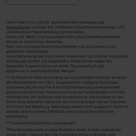
*Alle Preise in Euro (€) inkl. gesetzlicher Mehrwertsteuer, zzgl.
Fußnoten
Versandkosten
und zzgl. evtl. anfallender Versandkostenzuschläge. UVP:
Unverbindliche Preisempfehlung des Herstellers.
Preise (inkl. MwSt.) und Verkaufseinheiten (Stückzahl/Mengeneinheit)
können im Online-Shop abweichen.
Statt- und durchgestrichene Preise beziehen sich auf unseren zuvor
geforderten Verkaufspreis.
Alle Artikel solange der Vorrat reicht! Änderungen und Irrtümer vorbehalten.
Abbildungen ähnlich. Die abgebildeten Artikel können wegen des
begrenzten Angebots schon am ersten Tag ausverkauft sein.
Abgabe nur in haushaltsüblichen Mengen!
**15€ Rabatt im Netto Online-Shop auf das komplette Sortiment ab einem
Mindestbestellwert von 200 €. Ausgenommen: Kategorie Multimedia,
Gutscheine, Bücher und Pre- & Anfangsmilchnahrung sowie gesondert
gekennzeichnete Artikel. Keine Anrechnung auf Versandkosten und Filial-
Abholservices. Der Gutschein wird nur einmalig an Neuanmelder für den
Online-Shop-Newsletter versendet. Nur online einlösbar. Nur ein Gutschein
pro Person und Bestellung. Restbeträge werden nicht ausgezahlt. Nicht mit
anderen Aktionsvorteilen (PAYBACK oder sonstige Shop-Aktionen)
kombinierbar.
***Positive Bonitätsprüfung vorausgesetzt
²⁰Filial-Gutschein gratis zu jeder Bestellung dieses Artikels (solange der
Vorrat reicht). Versand des Filial-Gutscheins erfolgt 4 Wochen nach