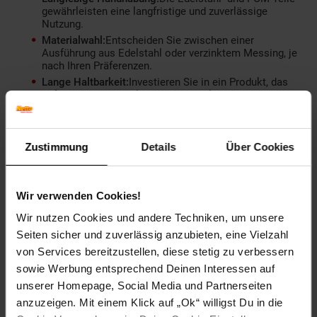
gewährleisten eine langfristige und zuverlässige
Nutzung.
Materialwahl:
Entscheiden Sie zwischen einer
Ausführung aus Edelstahl oder verzinktem Messing, je
nach Ihren Präferenzen.
Lange Haltbarkeit:
Investieren Sie in ein Produkt, das
aufgrund seiner Qualität über einen langen Zeitraum
hinweg Bestand hat.
Einfache und benutzerfreundliche Handhabung:
Der
Köpi Zapfkopf lässt sich leicht bedienen, was Ihnen
Zustimmung
Details
Über Cookies
Zeit und Mühe erspart.
Optimale Leistungsfähigkeit:
Durch das hochwertige
Gasket wird eine effiziente Leistung gewährleistet,
sodass Ihre Gäste stets zufrieden sind.
Wir verwenden Cookies!
Hochwertiges Design und
Wir nutzen Cookies und andere Techniken, um unsere
Oberflächenverarbeitung:
Der Zapfkopf überzeugt nicht
nur funktional, sondern auch ästhetisch durch sein
Seiten sicher und zuverlässig anzubieten, eine Vielzahl
ansprechendes Design und die erstklassige
von Services bereitzustellen, diese stetig zu verbessern
Oberflächenverarbeitung.
sowie Werbung entsprechend Deinen Interessen auf
unserer Homepage, Social Media und Partnerseiten
Mit dem Köpi Zapfkopf sind Sie sich sicher, dass Ihre Gäste
anzuzeigen. Mit einem Klick auf „Ok“ willigst Du in die
stets bestens versorgt sind und Ihre Zapfanlage