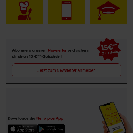
15€
**
Newsletter Anmeldung
Abonniere unseren
Newsletter
und sichere
Gutschein
dir einen 15 €**-Gutschein!
Jetzt zum Newsletter anmelden
Downloade die
Netto plus App!