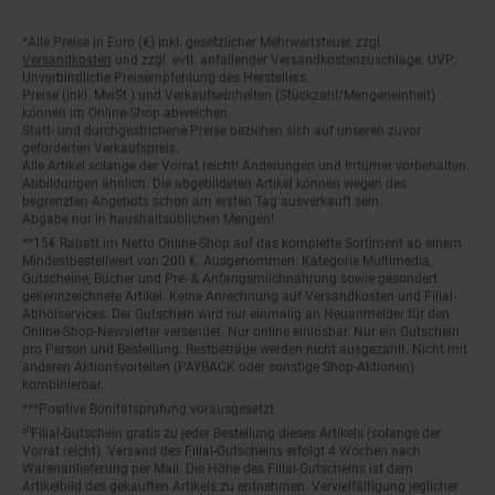
*Alle Preise in Euro (€) inkl. gesetzlicher Mehrwertsteuer, zzgl.
Fußnoten
Versandkosten
und zzgl. evtl. anfallender Versandkostenzuschläge. UVP:
Unverbindliche Preisempfehlung des Herstellers.
Preise (inkl. MwSt.) und Verkaufseinheiten (Stückzahl/Mengeneinheit)
können im Online-Shop abweichen.
Statt- und durchgestrichene Preise beziehen sich auf unseren zuvor
geforderten Verkaufspreis.
Alle Artikel solange der Vorrat reicht! Änderungen und Irrtümer vorbehalten.
Abbildungen ähnlich. Die abgebildeten Artikel können wegen des
begrenzten Angebots schon am ersten Tag ausverkauft sein.
Abgabe nur in haushaltsüblichen Mengen!
**15€ Rabatt im Netto Online-Shop auf das komplette Sortiment ab einem
Mindestbestellwert von 200 €. Ausgenommen: Kategorie Multimedia,
Gutscheine, Bücher und Pre- & Anfangsmilchnahrung sowie gesondert
gekennzeichnete Artikel. Keine Anrechnung auf Versandkosten und Filial-
Abholservices. Der Gutschein wird nur einmalig an Neuanmelder für den
Online-Shop-Newsletter versendet. Nur online einlösbar. Nur ein Gutschein
pro Person und Bestellung. Restbeträge werden nicht ausgezahlt. Nicht mit
anderen Aktionsvorteilen (PAYBACK oder sonstige Shop-Aktionen)
kombinierbar.
***Positive Bonitätsprüfung vorausgesetzt
²⁰Filial-Gutschein gratis zu jeder Bestellung dieses Artikels (solange der
Vorrat reicht). Versand des Filial-Gutscheins erfolgt 4 Wochen nach
Warenanlieferung per Mail. Die Höhe des Filial-Gutscheins ist dem
Artikelbild des gekauften Artikels zu entnehmen. Vervielfältigung jeglicher