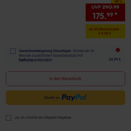
-39 %
Sie Sparen 39 Prozent,
UVP
290.
99
UVP 
175.
*
Sie
99
ab 20 Monatsraten
à 9.58 €
Garantieverlängerung hinzufügen.
Sichere dir 36
Monate zusätzlichen Garantieschutz mit
24,99 €
In den Warenkorb
Ja, ich möchte ein Altgerät abgeben.