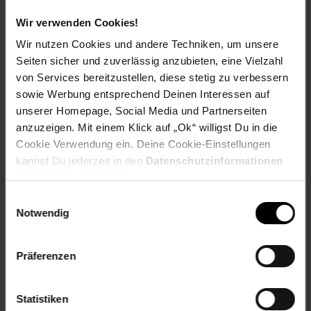
Standardkochfeldern und ist ideal für kleine bis mittelgroße
Wir verwenden Cookies!
Küchen geeignet.
Wir nutzen Cookies und andere Techniken, um unsere
Warum die Klarstein Aurica 60?
Zuverlässige
Seiten sicher und zuverlässig anzubieten, eine Vielzahl
Absaugleistung von 607 m³/h, spülmaschinenfester
von Services bereitzustellen, diese stetig zu verbessern
Aluminiumfilter, helles LED-Licht und die Option auf
sowie Werbung entsprechend Deinen Interessen auf
Umluftbetrieb – alles in einem Design, das zur modernen
Küche gehört statt sie zu dominieren.
unserer Homepage, Social Media und Partnerseiten
Energieeffizienzklasse B.
anzuzeigen. Mit einem Klick auf „Ok“ willigst Du in die
Cookie Verwendung ein. Deine Cookie-Einstellungen
Hol dir die Aurica 60 und genieße beim nächsten Kochen
kannst Du jederzeit in den
Datenschutzinformationen
endlich frische Luft in der Küche.
ändern bzw. widerrufen.
Einwilligungsauswahl
Lieferumfang:
Notwendig
1 x Dunstabzugshaube
2 x Kaminverblendung
Präferenzen
1 x Montage-Set (Wandhalterung, Dübel, Schrauben)
mehrsprachige Bedienungsanleitung
Statistiken