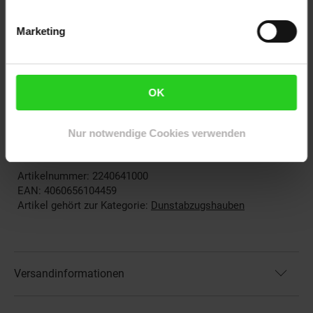
Abmessungen:
Maße (ohne Kaminverblendung): ca. 60 x 50 x 33 cm
Marketing
(BxHxT)
Maße (Kamin, ein Teil): ca. 20 x 30 x 17,5 cm (BxHxT)
Höhe Kamin: ca. 30 - 59 cm
Länge Stromkabel: ca. 140 cm
OK
Gewicht: ca. 16,5 kg
Material Kaminverblendung/Korpus: Edelstahl
Material Front: Glas
Nur notwendige Cookies verwenden
Stromversorgung: 220-240 V~ | 50/60 Hz
Artikelnummer: 2240641000
EAN: 4060656104459
Artikel gehört zur Kategorie:
Dunstabzugshauben
Versandinformationen