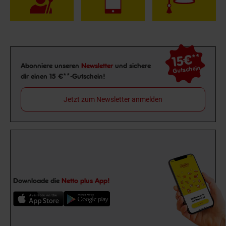
15€
**
Newsletter Anmeldung
Abonniere unseren
Newsletter
und sichere
Gutschein
dir einen 15 €**-Gutschein!
Jetzt zum Newsletter anmelden
Downloade die
Netto plus App!