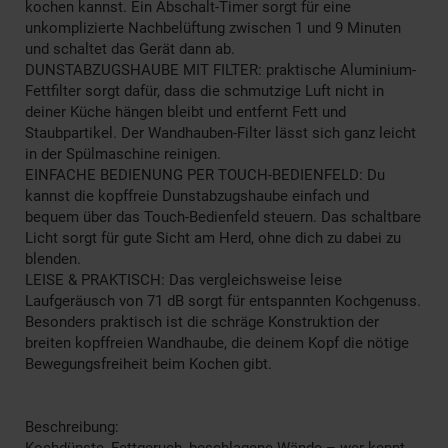
kochen kannst. Ein Abschalt-Timer sorgt für eine
unkomplizierte Nachbelüftung zwischen 1 und 9 Minuten
und schaltet das Gerät dann ab.
DUNSTABZUGSHAUBE MIT FILTER: praktische Aluminium-
Fettfilter sorgt dafür, dass die schmutzige Luft nicht in
deiner Küche hängen bleibt und entfernt Fett und
Staubpartikel. Der Wandhauben-Filter lässt sich ganz leicht
in der Spülmaschine reinigen.
EINFACHE BEDIENUNG PER TOUCH-BEDIENFELD: Du
kannst die kopffreie Dunstabzugshaube einfach und
bequem über das Touch-Bedienfeld steuern. Das schaltbare
Licht sorgt für gute Sicht am Herd, ohne dich zu dabei zu
blenden.
LEISE & PRAKTISCH: Das vergleichsweise leise
Laufgeräusch von 71 dB sorgt für entspannten Kochgenuss.
Besonders praktisch ist die schräge Konstruktion der
breiten kopffreien Wandhaube, die deinem Kopf die nötige
Bewegungsfreiheit beim Kochen gibt.
Beschreibung:
Kochdünste, Fettgeruch, beschlagene Wände – wer kennt