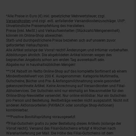
*Alle Preise in Euro (€) inkl. gesetzlicher Mehrwertsteuer, zzgl.
Fußnoten
Versandkosten
und zzgl. evtl. anfallender Versandkostenzuschläge. UVP:
Unverbindliche Preisempfehlung des Herstellers.
Preise (inkl. MwSt.) und Verkaufseinheiten (Stückzahl/Mengeneinheit)
können im Online-Shop abweichen.
Statt- und durchgestrichene Preise beziehen sich auf unseren zuvor
geforderten Verkaufspreis.
Alle Artikel solange der Vorrat reicht! Änderungen und Irrtümer vorbehalten.
Abbildungen ähnlich. Die abgebildeten Artikel können wegen des
begrenzten Angebots schon am ersten Tag ausverkauft sein.
Abgabe nur in haushaltsüblichen Mengen!
**15€ Rabatt im Netto Online-Shop auf das komplette Sortiment ab einem
Mindestbestellwert von 200 €. Ausgenommen: Kategorie Multimedia,
Gutscheine, Bücher und Pre- & Anfangsmilchnahrung sowie gesondert
gekennzeichnete Artikel. Keine Anrechnung auf Versandkosten und Filial-
Abholservices. Der Gutschein wird nur einmalig an Neuanmelder für den
Online-Shop-Newsletter versendet. Nur online einlösbar. Nur ein Gutschein
pro Person und Bestellung. Restbeträge werden nicht ausgezahlt. Nicht mit
anderen Aktionsvorteilen (PAYBACK oder sonstige Shop-Aktionen)
kombinierbar.
***Positive Bonitätsprüfung vorausgesetzt
²⁰Filial-Gutschein gratis zu jeder Bestellung dieses Artikels (solange der
Vorrat reicht). Versand des Filial-Gutscheins erfolgt 4 Wochen nach
Warenanlieferung per Mail. Die Höhe des Filial-Gutscheins ist dem