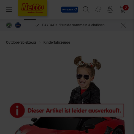
Payback
Prospekte
0
Arti
Menü
Suchfeld einblenden
Filiale finden
Warenkorb
PAYBACK °Punkte sammeln & einlösen
Outdoor-Spielzeug
Kinderfahrzeuge
Kinder-Elektroauto Lamborghini Aven