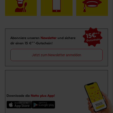
15€
**
Newsletter Anmeldung
Abonniere unseren
Newsletter
und sichere
Gutschein
dir einen 15 €**-Gutschein!
Jetzt zum Newsletter anmelden
Downloade die
Netto plus App!