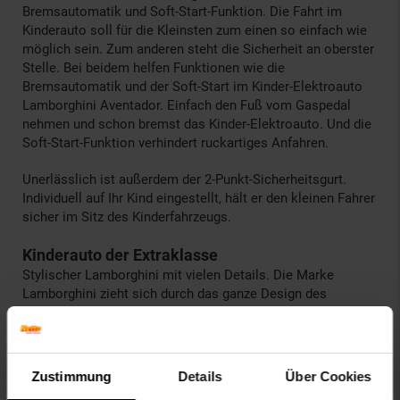
Bremsautomatik und Soft-Start-Funktion. Die Fahrt im
Kinderauto soll für die Kleinsten zum einen so einfach wie
möglich sein. Zum anderen steht die Sicherheit an oberster
Stelle. Bei beidem helfen Funktionen wie die
Bremsautomatik und der Soft-Start im Kinder-Elektroauto
Lamborghini Aventador. Einfach den Fuß vom Gaspedal
nehmen und schon bremst das Kinder-Elektroauto. Und die
Soft-Start-Funktion verhindert ruckartiges Anfahren.
Unerlässlich ist außerdem der 2-Punkt-Sicherheitsgurt.
Individuell auf Ihr Kind eingestellt, hält er den kleinen Fahrer
sicher im Sitz des Kinderfahrzeugs.
Kinderauto der Extraklasse
Stylischer Lamborghini mit vielen Details. Die Marke
Lamborghini zieht sich durch das ganze Design des
Kinderautos. Der goldene Stier prangt vorne an der
Motorhaube, auf dem Sitz und auf den Radkappen. Das
Heck ziert ein Lamborghini-Schriftzug. Die dynamische
Karosserie unterstützt den formvollendeten Look des
Zustimmung
Details
Über Cookies
Kinder-Elektroautos. Egal ob in klassischem Weiß,