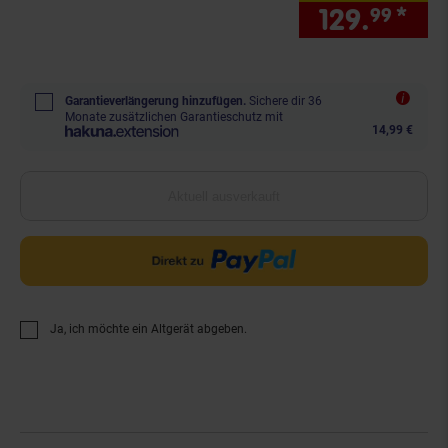
129.
*
nur
99
Garantieverlängerung hinzufügen.
Sichere dir 36
Monate zusätzlichen Garantieschutz mit
14,99 €
Aktuell ausverkauft
Ja, ich möchte ein Altgerät abgeben.