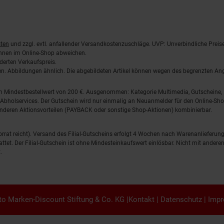
ten
und zzgl. evtl. anfallender Versandkostenzuschläge. UVP: Unverbindliche Preis
önnen im Online-Shop abweichen.
derten Verkaufspreis.
lten. Abbildungen ähnlich. Die abgebildeten Artikel können wegen des begrenzten A
em Mindestbestellwert von 200 €. Ausgenommen: Kategorie Multimedia, Gutscheine
Abholservices. Der Gutschein wird nur einmalig an Neuanmelder für den Online-Shop
anderen Aktionsvorteilen (PAYBACK oder sonstige Shop-Aktionen) kombinierbar.
 Vorrat reicht). Versand des Filial-Gutscheins erfolgt 4 Wochen nach Warenanlieferung
stattet. Der Filial-Gutschein ist ohne Mindesteinkaufswert einlösbar. Nicht mit and
.
o Marken-Discount Stiftung & Co. KG |
Kontakt
|
Datenschutz
|
Imp
en.