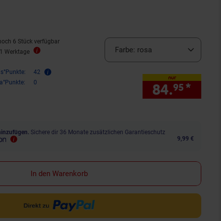
noch 6 Stück verfügbar
Farbe:
rosa
11 Werktage
is°Punkte:
42
nur
ra°Punkte:
0
84.
*
nur 
95
hinzufügen.
Sichere dir 36 Monate zusätzlichen Garantieschutz
9,99 €
In den Warenkorb