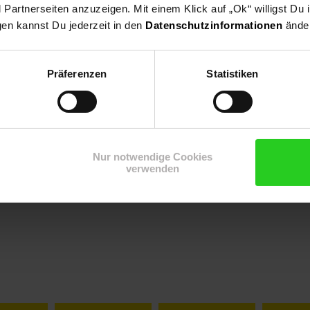
artnerseiten anzuzeigen. Mit einem Klick auf „Ok“ willigst Du
gen kannst Du jederzeit in den
Datenschutzinformationen
änder
tr1214003PlovdivBulgarienoffice@kikkaboo.com
Präferenzen
Statistiken
Nur notwendige Cookies
verwenden