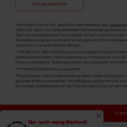
Vertrag widerrufen
Fußnoten
*Alle Preise in Euro (€) inkl. gesetzlicher Mehrwertsteuer, zzgl.
Versandkos
Preise (inkl. MwSt.) und Verkaufseinheiten (Stückzahl/Mengeneinheit) k
Statt- und durchgestrichene Preise beziehen sich auf unseren zuvor gefor
Alle Artikel solange der Vorrat reicht! Änderungen und Irrtümer vorbeha
Abgabe nur in haushaltsüblichen Mengen!
**15€ Rabatt im Netto Online-Shop auf das komplette Sortiment ab ein
gekennzeichnete Artikel. Keine Anrechnung auf Versandkosten und Filial-
Person und Bestellung. Restbeträge werden nicht ausgezahlt. Nicht mit 
***Positive Bonitätsprüfung vorausgesetzt
²⁰Filial-Gutschein gratis zu jeder Bestellung dieses Artikels (solange der
gekauften Artikels zu entnehmen. Vervielfältigung jeglicher Art nicht ge
Der jeweilige Gültigkeitszeitraum des Filial-Gutscheins ist darauf vermerkt
© Nett
Fenster schliess
Nur noch wenig Bestand!