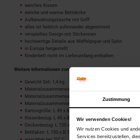
weiches Kissen
weiche und warme Bettdecke
Aufbewahrungstasche mit Griff
alles ist farblich aufeinander abgestimmt
verspieltes Design mit Stickereien
hochwertige Details aus Waffelpique und Satin
in Europa hergestellt
Kinderbett nicht im Lieferumfang enthalten
Weitere Informationen zum Artikel Kikkaboo Babybettwäsch
Gewicht Set: 1,4 kg
Materialzusammensetzung Bezüge: 100 % Baumwolle
Materialzusammensetzung Decke: Polyesterwatte und V
Zustimmung
Materialzusammensetzung Füllung: 100 % Polyester
Kartongröße: L 49 x B 40,5 x H 20,5 cm
Kissenbezug: L 45 x B 35 cm
Wir verwenden Cookies!
Deckenbezug: L 135 x B 95 cm
Wir nutzen Cookies und ander
Bettlaken: L 150 x B 100 cm
Services bereitzustellen, di
waschbar bei 30° C