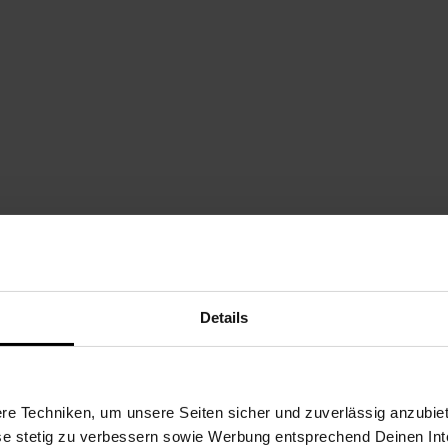
e Set Dream Big 5-teilig Decke 135 x 95cm Kissen 45 x 35cm:
liesstoff
Details
e Techniken, um unsere Seiten sicher und zuverlässig anzubiet
ese stetig zu verbessern sowie Werbung entsprechend Deinen In