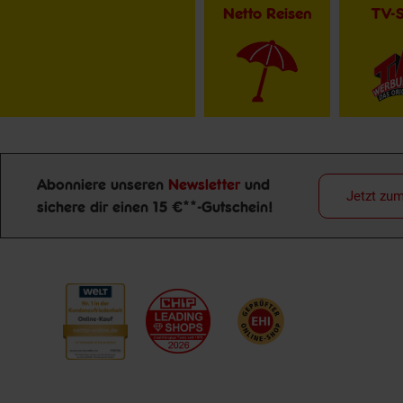
Netto Reisen
TV-
Abonniere unseren
Newsletter
und
Jetzt zu
sichere dir einen 15 €**-Gutschein!
Newsletter Anmeldung