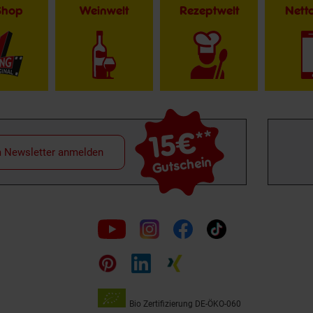
Shop
Weinwelt
Rezeptwelt
Net
15€
**
m Newsletter anmelden
Gutschein
Folge
uns
auf
Bio Zertifizierung
DE-ÖKO-060