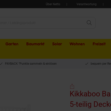
Über Netto
Verantwortung
Garten
Baumarkt
Solar
Wohnen
Freizeit
PAYBACK °Punkte sammeln & einlösen
bequem per Re
bettwäsche Set Dream Big 5-teilig Decke 135 x 95cm Kissen 45 x 35cm rosa
Kikkaboo Ba
5-teilig Dec