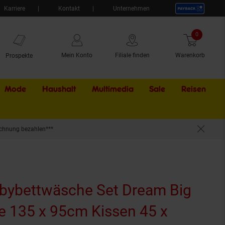
Karriere
Kontakt
Unternehmen
0
Artikel
Mein Konto
Filiale finden
Warenkorb
Prospekte
Mode
Haushalt
Multimedia
Sale
Externer Li
Reisen
chnung bezahlen***
bybettwäsche Set Dream Big
ke 135 x 95cm Kissen 45 x