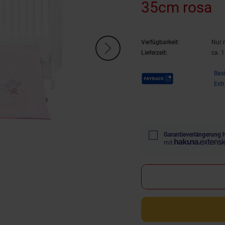
35cm rosa
Verfügbarkeit:
Nur 
Lieferzeit:
ca. 
Payback Punkte
Bas
Ext
Garantieverlängerung 
mit