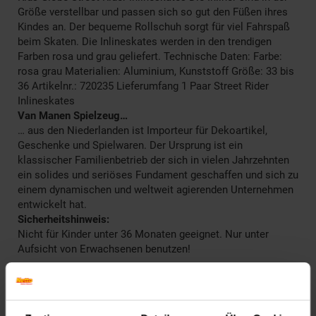
Größe verstellbar und passen sich so gut den Füßen ihres
Kindes an. Der bequeme Rollschuh sorgt für viel Fahrspaß
beim Skaten. Die Inlineskates werden in den trendigen
Farben rosa und grau geliefert. Technische Daten: Farbe:
rosa grau Materialien: Aluminium, Kunststoff Größe: 33 bis
36 Artikelnr.: 720235 Lieferumfang 1 Paar Street Rider
Inlineskates
Van Manen Spielzeug…
… aus den Niederlanden ist Importeur für Dekoartikel,
Geschenke und Spielwaren. Der Ursprung ist ein
klassischer Familienbetrieb der sich in vielen Jahrzehnten
ein solides und seriöses Fundament geschaffen und sich zu
einem dynamischen und weltweit agierenden Unternehmen
entwickelt hat.
Sicherheitshinweis:
Nicht für Kinder unter 36 Monaten geeignet. Nur unter
Aufsicht von Erwachsenen benutzen!
Artikelnummer: 2810150000
EAN: 8713219340912
Artikel gehört zur Kategorie:
Weitere Outdoor-Spielzeuge