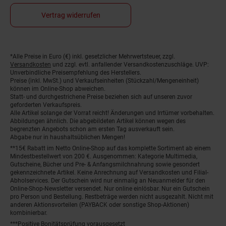
Vertrag widerrufen
*Alle Preise in Euro (€) inkl. gesetzlicher Mehrwertsteuer, zzgl.
Fußnoten
Versandkosten
und zzgl. evtl. anfallender Versandkostenzuschläge. UVP:
Unverbindliche Preisempfehlung des Herstellers.
Preise (inkl. MwSt.) und Verkaufseinheiten (Stückzahl/Mengeneinheit)
können im Online-Shop abweichen.
Statt- und durchgestrichene Preise beziehen sich auf unseren zuvor
geforderten Verkaufspreis.
Alle Artikel solange der Vorrat reicht! Änderungen und Irrtümer vorbehalten.
Abbildungen ähnlich. Die abgebildeten Artikel können wegen des
begrenzten Angebots schon am ersten Tag ausverkauft sein.
Abgabe nur in haushaltsüblichen Mengen!
**15€ Rabatt im Netto Online-Shop auf das komplette Sortiment ab einem
Mindestbestellwert von 200 €. Ausgenommen: Kategorie Multimedia,
Gutscheine, Bücher und Pre- & Anfangsmilchnahrung sowie gesondert
gekennzeichnete Artikel. Keine Anrechnung auf Versandkosten und Filial-
Abholservices. Der Gutschein wird nur einmalig an Neuanmelder für den
Online-Shop-Newsletter versendet. Nur online einlösbar. Nur ein Gutschein
pro Person und Bestellung. Restbeträge werden nicht ausgezahlt. Nicht mit
anderen Aktionsvorteilen (PAYBACK oder sonstige Shop-Aktionen)
kombinierbar.
***Positive Bonitätsprüfung vorausgesetzt