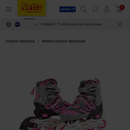
Payback
Prospekte
0
Arti
Menü
Suchfeld einblenden
Filiale finden
Warenkorb
PAYBACK °Punkte sammeln & einlösen
Outdoor-Spielzeug
Weitere Outdoor-Spielzeuge
Kids Globe Street Rider 