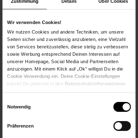
Zustimmung
Details
Über Cookies
Wir verwenden Cookies!
Versandinformationen
Wir nutzen Cookies und andere Techniken, um unsere
Seiten sicher und zuverlässig anzubieten, eine Vielzahl
Herstellerinformationen
von Services bereitzustellen, diese stetig zu verbessern
sowie Werbung entsprechend Deinen Interessen auf
unserer Homepage, Social Media und Partnerseiten
anzuzeigen. Mit einem Klick auf „Ok“ willigst Du in die
Cookie Verwendung ein. Deine Cookie-Einstellungen
Fußzeile
Weitere Online-Angebote
kannst Du jederzeit in den
Datenschutzinformationen
ändern bzw. widerrufen.
Netto Reisen
TV-Shop
Weinwelt
Einwilligungsauswahl
Notwendig
Präferenzen