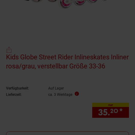
Kids Globe Street Rider Inlineskates Inliner
rosa/grau, verstellbar Größe 33-36
Verfügbarkeit:
Auf Lager
Lieferzeit:
ca. 3 Werktage
nur
35.
*
nur
20