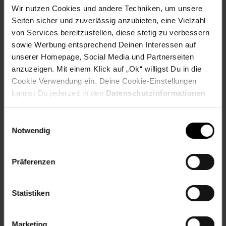
Wir nutzen Cookies und andere Techniken, um unsere
Seiten sicher und zuverlässig anzubieten, eine Vielzahl
von Services bereitzustellen, diese stetig zu verbessern
Fußzeile
sowie Werbung entsprechend Deinen Interessen auf
Weitere Online-Angebote
unserer Homepage, Social Media und Partnerseiten
anzuzeigen. Mit einem Klick auf „Ok“ willigst Du in die
Netto Reisen
TV-Shop
Weinwelt
Cookie Verwendung ein. Deine Cookie-Einstellungen
kannst Du jederzeit in den
Datenschutzinformationen
ändern bzw. widerrufen.
Einwilligungsauswahl
Notwendig
Rezeptwelt
NettoKOM
Karriere
Präferenzen
Statistiken
Marketing