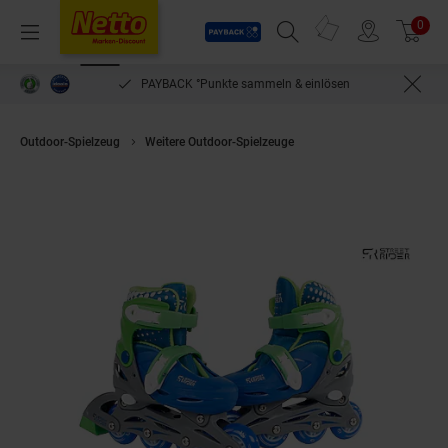
Payback
Prospekte
0
Arti
Menü
Suchfeld einblenden
Filiale finden
Warenkorb
PAYBACK °Punkte sammeln & einlösen
Outdoor-Spielzeug
Weitere Outdoor-Spielzeuge
Kids Globe Street Rider 