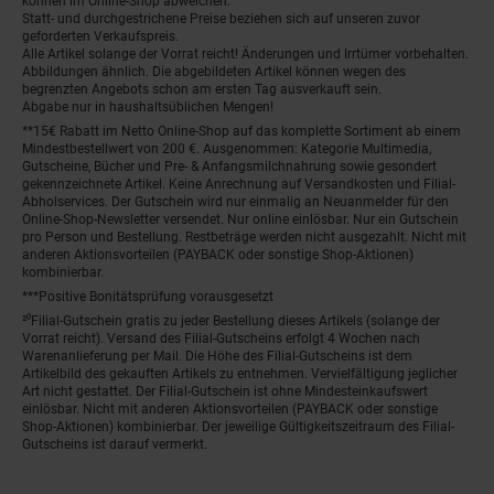
können im Online-Shop abweichen.
Statt- und durchgestrichene Preise beziehen sich auf unseren zuvor
geforderten Verkaufspreis.
Alle Artikel solange der Vorrat reicht! Änderungen und Irrtümer vorbehalten.
Abbildungen ähnlich. Die abgebildeten Artikel können wegen des
begrenzten Angebots schon am ersten Tag ausverkauft sein.
Abgabe nur in haushaltsüblichen Mengen!
**15€ Rabatt im Netto Online-Shop auf das komplette Sortiment ab einem
Mindestbestellwert von 200 €. Ausgenommen: Kategorie Multimedia,
Gutscheine, Bücher und Pre- & Anfangsmilchnahrung sowie gesondert
gekennzeichnete Artikel. Keine Anrechnung auf Versandkosten und Filial-
Abholservices. Der Gutschein wird nur einmalig an Neuanmelder für den
Online-Shop-Newsletter versendet. Nur online einlösbar. Nur ein Gutschein
pro Person und Bestellung. Restbeträge werden nicht ausgezahlt. Nicht mit
anderen Aktionsvorteilen (PAYBACK oder sonstige Shop-Aktionen)
kombinierbar.
***Positive Bonitätsprüfung vorausgesetzt
²⁰Filial-Gutschein gratis zu jeder Bestellung dieses Artikels (solange der
Vorrat reicht). Versand des Filial-Gutscheins erfolgt 4 Wochen nach
Warenanlieferung per Mail. Die Höhe des Filial-Gutscheins ist dem
Artikelbild des gekauften Artikels zu entnehmen. Vervielfältigung jeglicher
Art nicht gestattet. Der Filial-Gutschein ist ohne Mindesteinkaufswert
einlösbar. Nicht mit anderen Aktionsvorteilen (PAYBACK oder sonstige
Shop-Aktionen) kombinierbar. Der jeweilige Gültigkeitszeitraum des Filial-
Gutscheins ist darauf vermerkt.