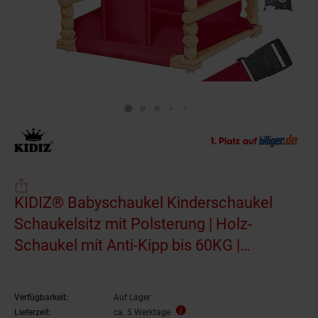
KIDIZ® Babyschaukel Kinderschaukel
Schaukelsitz mit Polsterung | Holz-
Schaukel mit Anti-Kipp bis 60KG |
Höhenverstellbar Indoor & Outdoor | 0,5 -
3 Jahre | Montagezubehör &
Verfügbarkeit:
Auf Lager
Sicherheitsgurt
Lieferzeit:
ca. 5 Werktage