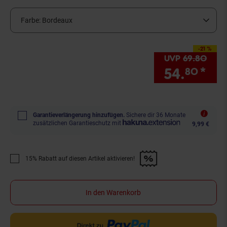
Farbe:
Bordeaux
-21 %
Sie Sparen 21 Prozen
UVP
69.
80
UVP 
54.
*
Sie
80
Garantieverlängerung hinzufügen.
Sichere dir 36 Monate
zusätzlichen Garantieschutz mit
9,99 €
15% Rabatt auf diesen Artikel aktivieren!
Promotion "15% Rabatt auf diesen Artikel aktivieren!" anwenden
In den Warenkorb