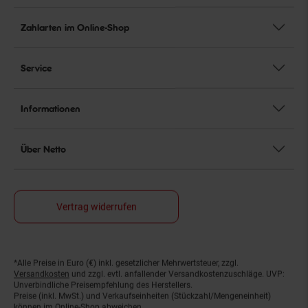
Zahlarten im Online-Shop
Service
Informationen
Über Netto
Vertrag widerrufen
*Alle Preise in Euro (€) inkl. gesetzlicher Mehrwertsteuer, zzgl.
Fußnoten
Versandkosten
und zzgl. evtl. anfallender Versandkostenzuschläge. UVP:
Unverbindliche Preisempfehlung des Herstellers.
Preise (inkl. MwSt.) und Verkaufseinheiten (Stückzahl/Mengeneinheit)
können im Online-Shop abweichen.