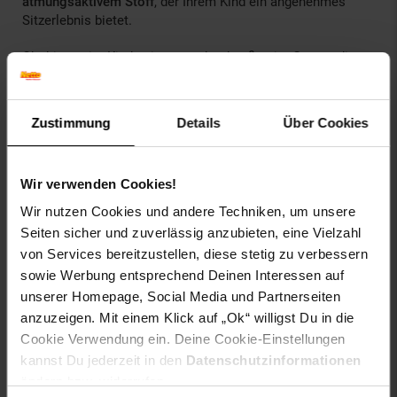
atmungsaktivem Stoff
, der Ihrem Kind ein angenehmes
Sitzerlebnis bietet.
Ob drinnen im Kinderzimmer oder draußen im Garten, die
KIDIZ Babyholzschaukel ist für jeden Einsatzbereich
geeignet. Ihr
Anti-Kipp-Design
sorgt dafür, dass Ihr Kind
sicher schaukeln kann, ohne das Gleichgewicht zu
Zustimmung
Details
Über Cookies
verlieren.
Insgesamt bietet die KIDIZ Babyholzschaukel eine
Wir verwenden Cookies!
erstklassige Kombination aus Sicherheit, Komfort und
Langlebigkeit. Mit ihrem durchdachten Design und
Wir nutzen Cookies und andere Techniken, um unsere
hochwertigen Materialien ist sie die perfekte Wahl für
Seiten sicher und zuverlässig anzubieten, eine Vielzahl
Eltern, die ihren Kindern unbeschwerte Spielmomente
von Services bereitzustellen, diese stetig zu verbessern
schenken möchten. Entdecken Sie noch heute die Freude
sowie Werbung entsprechend Deinen Interessen auf
am Schaukeln mit der KIDIZ Babyholzschaukel!
unserer Homepage, Social Media und Partnerseiten
Produkt-Highlights:
anzuzeigen. Mit einem Klick auf „Ok“ willigst Du in die
Cookie Verwendung ein. Deine Cookie-Einstellungen
• Robuste Seilkonstruktion und strapazierfähige Metallringe
kannst Du jederzeit in den
Datenschutzinformationen
• Sicherer Gurt mit einfach zu bedienendem Klickverschluss
ändern bzw. widerrufen.
für zuverlässigen Fallschutz