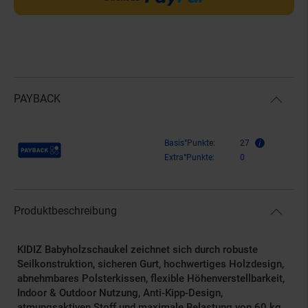
PAYBACK
Payback Punkte
Basis°Punkte:
27
Extra°Punkte:
0
Produktbeschreibung
KIDIZ Babyholzschaukel zeichnet sich durch robuste
Seilkonstruktion, sicheren Gurt, hochwertiges Holzdesign,
abnehmbares Polsterkissen, flexible Höhenverstellbarkeit,
Indoor & Outdoor Nutzung, Anti-Kipp-Design,
atmungsaktiven Stoff und maximale Belastung von 60 kg