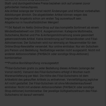
Statt- und durchgestrichene Preise beziehen sich auf unseren zuvor
geforderten Verkaufspreis.
Alle Artikel solange der Vorrat reicht! Änderungen und Irrtümer vorbehalten.
Abbildungen ähnlich. Die abgebildeten Artikel können wegen des
begrenzten Angebots schon am ersten Tag ausverkauft sein.
Abgabe nur in haushaltsüblichen Mengen!
**15€ Rabatt im Netto Online-Shop auf das komplette Sortiment ab einem
Mindestbestellwert von 200 €. Ausgenommen: Kategorie Multimedia,
Gutscheine, Bücher und Pre- & Anfangsmilchnahrung sowie gesondert
gekennzeichnete Artikel. Keine Anrechnung auf Versandkosten und Filial-
Abholservices. Der Gutschein wird nur einmalig an Neuanmelder für den
Online-Shop-Newsletter versendet. Nur online einlösbar. Nur ein Gutschein
pro Person und Bestellung. Restbeträge werden nicht ausgezahlt. Nicht mit
anderen Aktionsvorteilen (PAYBACK oder sonstige Shop-Aktionen)
kombinierbar.
***Positive Bonitätsprüfung vorausgesetzt
²⁰Filial-Gutschein gratis zu jeder Bestellung dieses Artikels (solange der
Vorrat reicht). Versand des Filial-Gutscheins erfolgt 4 Wochen nach
Warenanlieferung per Mail. Die Höhe des Filial-Gutscheins ist dem
Artikelbild des gekauften Artikels zu entnehmen. Vervielfältigung jeglicher
Art nicht gestattet. Der Filial-Gutschein ist ohne Mindesteinkaufswert
einlösbar. Nicht mit anderen Aktionsvorteilen (PAYBACK oder sonstige
Shop-Aktionen) kombinierbar. Der jeweilige Gültigkeitszeitraum des Filial-
Gutscheins ist darauf vermerkt.