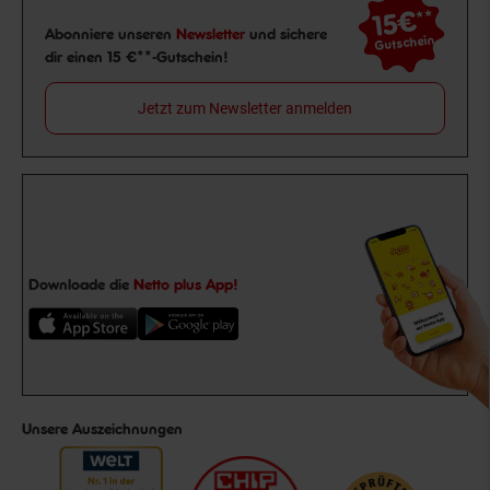
15€
**
Newsletter Anmeldung
Abonniere unseren
Newsletter
und sichere
Gutschein
dir einen 15 €**-Gutschein!
Jetzt zum Newsletter anmelden
Downloade die
Netto plus App!
Unsere Auszeichnungen