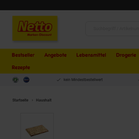
Schließen
Suche:
Bestseller
Angebote
Lebensmittel
Drogerie
Rezepte
kein Mindestbestellwert
Startseite
Haushalt
KESPER Schneidebrett, Bambus, FSC