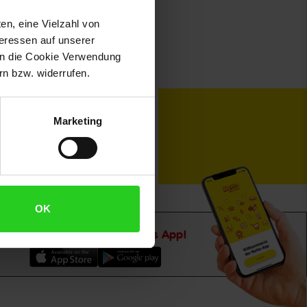
en, eine Vielzahl von
teressen auf unserer
 in die Cookie Verwendung
n bzw. widerrufen.
toKOM
Karriere
Marketing
OK
Downloade die
Netto plus App!