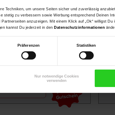
e Techniken, um unsere Seiten sicher und zuverlässig anzubiet
ese stetig zu verbessern sowie Werbung entsprechend Deinen In
artnerseiten anzuzeigen. Mit einem Klick auf „Ok“ willigst Du
gen kannst Du jederzeit in den
Datenschutzinformationen
änder
Shop
Weinwelt
Rezeptwelt
Net
Präferenzen
Statistiken
Nur notwendige Cookies
verwenden
15€
**
m Newsletter anmelden
Gutschein