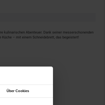
 Ihre kulinarischen Abenteuer. Dank seiner messerschonenden
re Küche – mit einem Schneidebrett, das begeistert!
Über Cookies