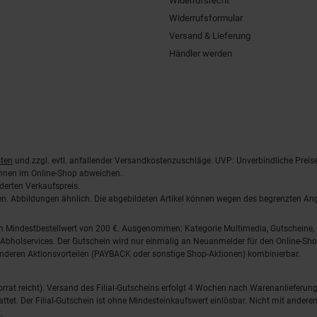
Widerrufsrecht
Widerrufsformular
Versand & Lieferung
Händler werden
ten
und zzgl. evtl. anfallender Versandkostenzuschläge. UVP: Unverbindliche Preis
önnen im Online-Shop abweichen.
derten Verkaufspreis.
lten. Abbildungen ähnlich. Die abgebildeten Artikel können wegen des begrenzten A
em Mindestbestellwert von 200 €. Ausgenommen: Kategorie Multimedia, Gutscheine
Abholservices. Der Gutschein wird nur einmalig an Neuanmelder für den Online-Shop
anderen Aktionsvorteilen (PAYBACK oder sonstige Shop-Aktionen) kombinierbar.
 Vorrat reicht). Versand des Filial-Gutscheins erfolgt 4 Wochen nach Warenanlieferung
stattet. Der Filial-Gutschein ist ohne Mindesteinkaufswert einlösbar. Nicht mit and
.