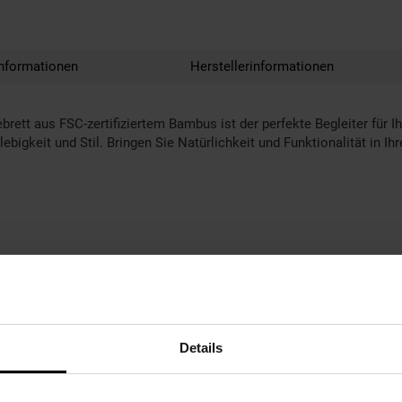
nformationen
Herstellerinformationen
rett aus FSC-zertifiziertem Bambus ist der perfekte Begleiter für
bigkeit und Stil. Bringen Sie Natürlichkeit und Funktionalität in Ih
Details