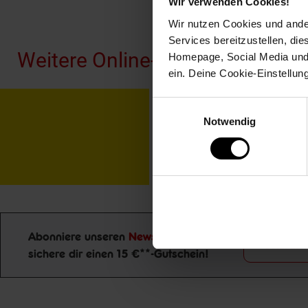
Wir verwenden Cookies!
Fußzeile
Wir nutzen Cookies und ander
Services bereitzustellen, di
Weitere Online-Angebote
Homepage, Social Media und P
ein. Deine Cookie-Einstellun
Netto Reisen
TV-
Einwilligungsauswahl
Notwendig
Abonniere unseren
Newsletter
und
Jetzt zu
sichere dir einen 15 €**-Gutschein!
Newsletter Anmeldung