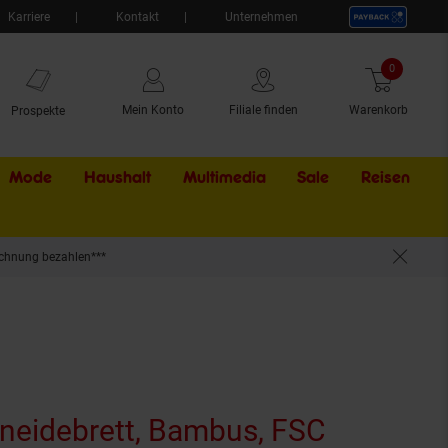
Karriere
Kontakt
Unternehmen
0
Artikel
Mein Konto
Filiale finden
Warenkorb
Prospekte
Mode
Haushalt
Multimedia
Sale
Externer Li
Reisen
chnung bezahlen***
eidebrett, Bambus, FSC