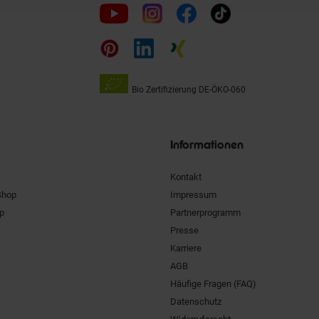
Folge
uns
auf
Bio Zertifizierung
DE-ÖKO-060
Unsere
Siegel
Informationen
Kontakt
Shop
Impressum
pp
Partnerprogramm
Presse
Karriere
AGB
Häufige Fragen (FAQ)
Datenschutz