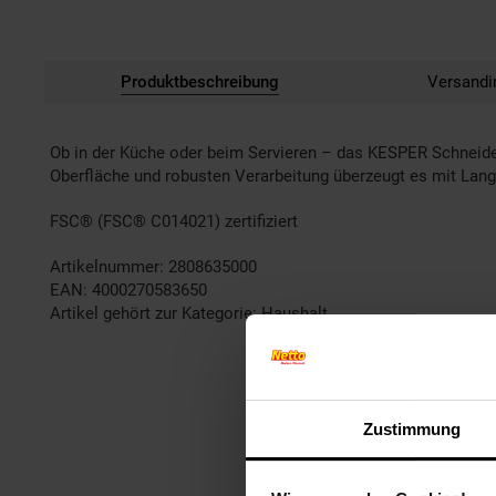
Produktbeschreibung
Versandi
Ob in der Küche oder beim Servieren – das KESPER Schneideb
Oberfläche und robusten Verarbeitung überzeugt es mit Langle
FSC® (FSC® C014021) zertifiziert
Artikelnummer: 2808635000
EAN: 4000270583650
Artikel gehört zur Kategorie:
Haushalt
Zustimmung