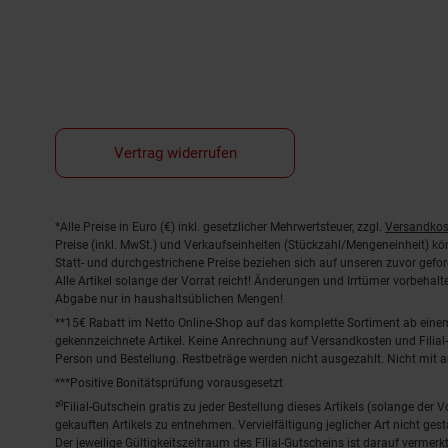
Vertrag widerrufen
Fußnoten
*Alle Preise in Euro (€) inkl. gesetzlicher Mehrwertsteuer, zzgl.
Versandkos
Preise (inkl. MwSt.) und Verkaufseinheiten (Stückzahl/Mengeneinheit) k
Statt- und durchgestrichene Preise beziehen sich auf unseren zuvor gefor
Alle Artikel solange der Vorrat reicht! Änderungen und Irrtümer vorbeha
Abgabe nur in haushaltsüblichen Mengen!
**15€ Rabatt im Netto Online-Shop auf das komplette Sortiment ab ein
gekennzeichnete Artikel. Keine Anrechnung auf Versandkosten und Filial-
Person und Bestellung. Restbeträge werden nicht ausgezahlt. Nicht mit 
***Positive Bonitätsprüfung vorausgesetzt
²⁰Filial-Gutschein gratis zu jeder Bestellung dieses Artikels (solange der
gekauften Artikels zu entnehmen. Vervielfältigung jeglicher Art nicht ge
Der jeweilige Gültigkeitszeitraum des Filial-Gutscheins ist darauf vermerkt