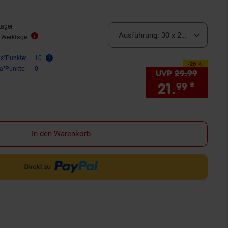
Lager
Ausführung:
30 x 20 cm
7 Werktage
is°Punkte:
10
-26 %
Sie Sparen 26 Prozent,
ra°Punkte:
0
UVP
29.
99
UVP : 
21.
*
Sie 
99
In den Warenkorb