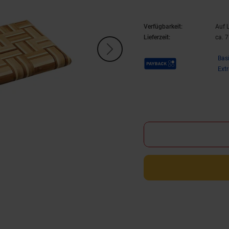
Verfügbarkeit:
Auf 
Lieferzeit:
ca. 
Payback Punkte
Bas
Ext