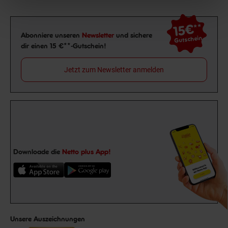
15€
**
Newsletter Anmeldung
Abonniere unseren
Newsletter
und sichere
Gutschein
dir einen 15 €**-Gutschein!
Jetzt zum Newsletter anmelden
Downloade die
Netto plus App!
Unsere Auszeichnungen