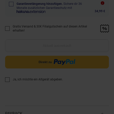
Garantieverlängerung hinzufügen.
Sichere dir 36
Monate zusätzlichen Garantieschutz mit
34,99 €
Gratis Versand & 30€ Filialgutschein auf diesen Artikel
Promotion "Gratis Versand &amp; 30€ Filialgutschein auf diesen Artikel 
erhalten!
Aktuell ausverkauft
Ja, ich möchte ein Altgerät abgeben.
PAYBACK