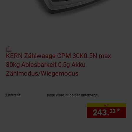
KERN Zählwaage CPM 30K0.5N max.
30kg Ablesbarkeit 0,5g Akku
Zählmodus/Wiegemodus
(Produkt aktuell a
Lieferzeit:
neue Ware ist bereits unterwegs
nur
243.
*
nur
33