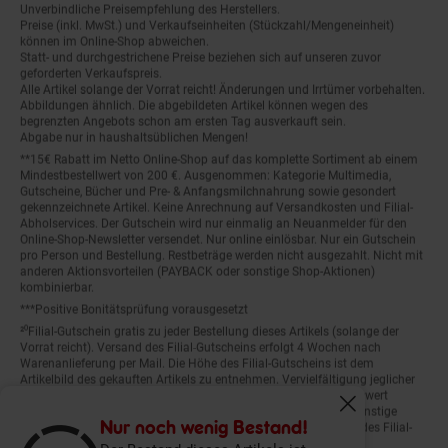
Unverbindliche Preisempfehlung des Herstellers.
Preise (inkl. MwSt.) und Verkaufseinheiten (Stückzahl/Mengeneinheit)
können im Online-Shop abweichen.
Statt- und durchgestrichene Preise beziehen sich auf unseren zuvor
geforderten Verkaufspreis.
Alle Artikel solange der Vorrat reicht! Änderungen und Irrtümer vorbehalten.
Abbildungen ähnlich. Die abgebildeten Artikel können wegen des
begrenzten Angebots schon am ersten Tag ausverkauft sein.
Abgabe nur in haushaltsüblichen Mengen!
**15€ Rabatt im Netto Online-Shop auf das komplette Sortiment ab einem
Mindestbestellwert von 200 €. Ausgenommen: Kategorie Multimedia,
Gutscheine, Bücher und Pre- & Anfangsmilchnahrung sowie gesondert
gekennzeichnete Artikel. Keine Anrechnung auf Versandkosten und Filial-
Abholservices. Der Gutschein wird nur einmalig an Neuanmelder für den
Online-Shop-Newsletter versendet. Nur online einlösbar. Nur ein Gutschein
pro Person und Bestellung. Restbeträge werden nicht ausgezahlt. Nicht mit
anderen Aktionsvorteilen (PAYBACK oder sonstige Shop-Aktionen)
kombinierbar.
***Positive Bonitätsprüfung vorausgesetzt
²⁰Filial-Gutschein gratis zu jeder Bestellung dieses Artikels (solange der
Vorrat reicht). Versand des Filial-Gutscheins erfolgt 4 Wochen nach
Warenanlieferung per Mail. Die Höhe des Filial-Gutscheins ist dem
Artikelbild des gekauften Artikels zu entnehmen. Vervielfältigung jeglicher
Art nicht gestattet. Der Filial-Gutschein ist ohne Mindesteinkaufswert
einlösbar. Nicht mit anderen Aktionsvorteilen (PAYBACK oder sonstige
Fenster schliess
Shop-Aktionen) kombinierbar. Der jeweilige Gültigkeitszeitraum des Filial-
Nur noch wenig Bestand!
Gutscheins ist darauf vermerkt.