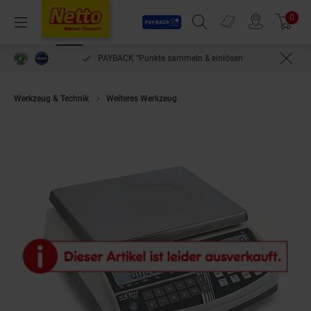
Payback
Prospekte
0
Arti
Menü
Suchfeld einblenden
Filiale finden
Warenkorb
PAYBACK °Punkte sammeln & einlösen
Werkzeug & Technik
Weiteres Werkzeug
KERN Zählwaage CPM 30K0.5N