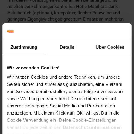
manuellen Vorabzug eines bekannten Behältergewichts,
nützlich bei Füllmengenkontrollen Hohe Mobilität: dank
Akkubetrieb (optional), kompakter, flacher Bauweise und
geringem Eigengewicht geeignet zum Einsatz an mehreren
Standorten (Produktion, Lager, Versand etc.) Zwei Waagen
in einer: Umschaltung vom Zählmodus in den Wiegemodus
per Tastendruck Arbeitsschutzhaube im Lieferumfang
enthalten Technische Details Wägebereich 30 kg
Zustimmung
Details
Über Cookies
Ablesbarkeit 0,5 g kleinstes Teilegewicht 5 g/Stück
Lieferumfang Zählwaage CPB
Wir verwenden Cookies!
Artikelnummer: 2807078000
EAN: 4045761124394
Wir nutzen Cookies und andere Techniken, um unsere
Artikel gehört zur Kategorie:
Weiteres Werkzeug
Seiten sicher und zuverlässig anzubieten, eine Vielzahl
von Services bereitzustellen, diese stetig zu verbessern
sowie Werbung entsprechend Deinen Interessen auf
unserer Homepage, Social Media und Partnerseiten
Versandinformationen
anzuzeigen. Mit einem Klick auf „Ok“ willigst Du in die
Cookie Verwendung ein. Deine Cookie-Einstellungen
kannst Du jederzeit in den
Datenschutzinformationen
Herstellerinformationen