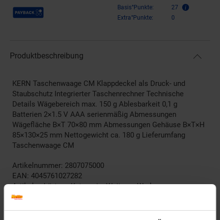
Payback Punkte
Basis°Punkte:
27
Extra°Punkte:
0
Produktbeschreibung
KERN Taschenwaage CM Klappdeckel als Druck- und
Staubschutz Integrierter Taschenrechner Technische
Details Wägebereich max. 150 g Ablesbarkeit 0,1 g
Batterien 2×1.5 V AAA serienmäßig Abmessungen
Wägefläche B×T 70×80 mm Abmessungen Gehäuse B×T×H
85×130×25 mm Nettogewicht ca. 180 g Lieferumfang
Taschenwaage CM
Artikelnummer: 2807075000
EAN: 4045761027282
Artikel gehört zur Kategorie:
Weiteres Werkzeug