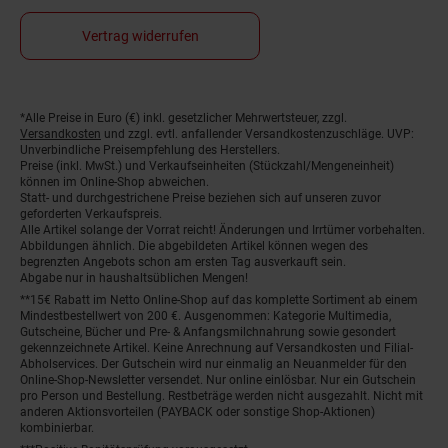
Vertrag widerrufen
*Alle Preise in Euro (€) inkl. gesetzlicher Mehrwertsteuer, zzgl.
Fußnoten
Versandkosten
und zzgl. evtl. anfallender Versandkostenzuschläge. UVP:
Unverbindliche Preisempfehlung des Herstellers.
Preise (inkl. MwSt.) und Verkaufseinheiten (Stückzahl/Mengeneinheit)
können im Online-Shop abweichen.
Statt- und durchgestrichene Preise beziehen sich auf unseren zuvor
geforderten Verkaufspreis.
Alle Artikel solange der Vorrat reicht! Änderungen und Irrtümer vorbehalten.
Abbildungen ähnlich. Die abgebildeten Artikel können wegen des
begrenzten Angebots schon am ersten Tag ausverkauft sein.
Abgabe nur in haushaltsüblichen Mengen!
**15€ Rabatt im Netto Online-Shop auf das komplette Sortiment ab einem
Mindestbestellwert von 200 €. Ausgenommen: Kategorie Multimedia,
Gutscheine, Bücher und Pre- & Anfangsmilchnahrung sowie gesondert
gekennzeichnete Artikel. Keine Anrechnung auf Versandkosten und Filial-
Abholservices. Der Gutschein wird nur einmalig an Neuanmelder für den
Online-Shop-Newsletter versendet. Nur online einlösbar. Nur ein Gutschein
pro Person und Bestellung. Restbeträge werden nicht ausgezahlt. Nicht mit
anderen Aktionsvorteilen (PAYBACK oder sonstige Shop-Aktionen)
kombinierbar.