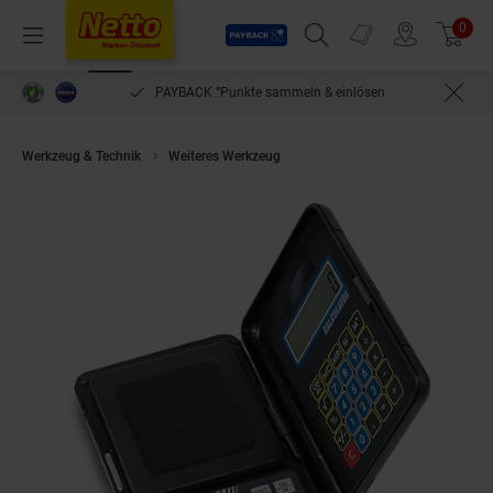
Payback
Prospekte
0
Arti
Menü
Suchfeld einblenden
Filiale finden
Warenkorb
PAYBACK °Punkte sammeln & einlösen
Werkzeug & Technik
Weiteres Werkzeug
KERN Taschenwaage CM 150-1N 