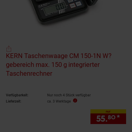
KERN Taschenwaage CM 150-1N W?
gebereich max. 150 g integrierter
Taschenrechner
Verfügbarkeit:
Nur noch 4 Stück verfügbar
Lieferzeit:
ca. 3 Werktage
nur
55.
*
nur
80