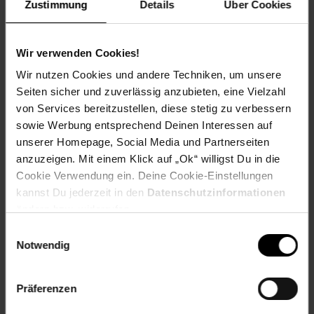
Zustimmung
Details
Über Cookies
Versandinformationen
Wir verwenden Cookies!
Herstellerinformationen
Wir nutzen Cookies und andere Techniken, um unsere
Seiten sicher und zuverlässig anzubieten, eine Vielzahl
Altgeräterücknahme
von Services bereitzustellen, diese stetig zu verbessern
sowie Werbung entsprechend Deinen Interessen auf
unserer Homepage, Social Media und Partnerseiten
anzuzeigen. Mit einem Klick auf „Ok“ willigst Du in die
Cookie Verwendung ein. Deine Cookie-Einstellungen
Fußzeile
Weitere Online-Angebote
kannst Du jederzeit in den
Datenschutzinformationen
ändern bzw. widerrufen.
Einwilligungsauswahl
Netto Reisen
TV-Shop
Weinwelt
Notwendig
Präferenzen