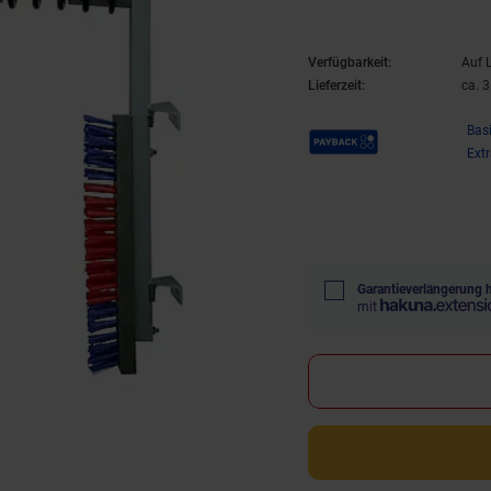
Verfügbarkeit:
Auf 
Lieferzeit:
ca. 
Payback Punkte
Bas
Ext
Garantieverlängerung 
mit