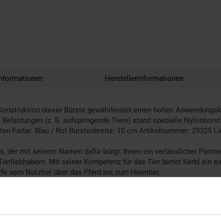
nformationen
Herstellerinformationen
 Konstruktion dieser Bürste gewährleistet einen hohen Anwendungsk
n Belastungen (z. B. aufspringende Tiere) stand spezielle Nylonbors
ten Farbe: Blau / Rot Bürstenbreite: 10 cm Artikelnummer: 29325 L
, der mit seinem Namen dafür bürgt, Ihnen ein verlässlicher Partner
ierliebhabern. Mit seiner Kompetenz für das Tier bietet Kerbl ein ei
arfe vom Nutztier über das Pferd bis zum Heimtier.