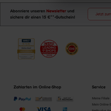
Abonniere unseren
Newsletter
und
Jetzt zu
sichere dir einen 15 €**-Gutschein!
Newsletter Anmeldung
Zahlarten im Online-Shop
Service
Meine Filiale
Mein Online-
Netto plus A