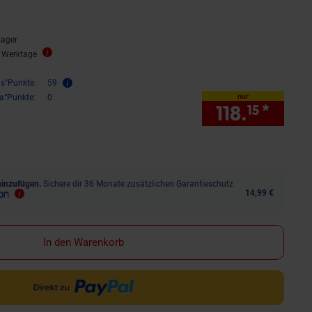
Lager
3 Werktage
is°Punkte:
59
nur
ra°Punkte:
0
118.
*
nur 1
15
hinzufügen.
Sichere dir 36 Monate zusätzlichen Garantieschutz
14,99 €
In den Warenkorb