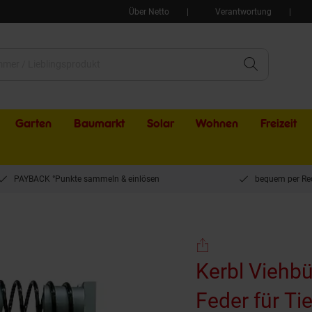
Über Netto
Verantwortung
Garten
Baumarkt
Solar
Wohnen
Freizeit
PAYBACK °Punkte sammeln & einlösen
bequem per Re
ste EURO - FARM Bürste mit Feder für Tiere 29325
Kerbl Viehb
Feder für Ti