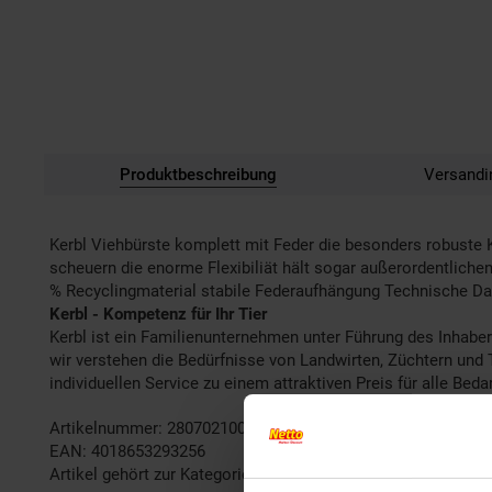
Produktbeschreibung
Versandi
Kerbl Viehbürste komplett mit Feder die besonders robuste
scheuern die enorme Flexibiliät hält sogar außerordentliche
% Recyclingmaterial stabile Federaufhängung Technische Da
Kerbl - Kompetenz für Ihr Tier
Kerbl ist ein Familienunternehmen unter Führung des Inhabers
wir verstehen die Bedürfnisse von Landwirten, Züchtern und T
individuellen Service zu einem attraktiven Preis für alle Bed
Artikelnummer: 2807021000
EAN: 4018653293256
Artikel gehört zur Kategorie:
Kleintier-Zubehör