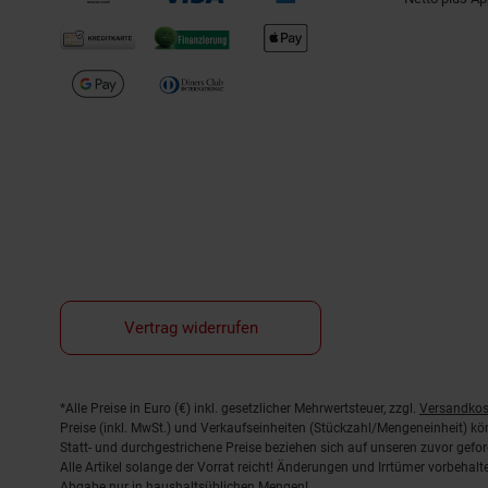
Vertrag widerrufen
Fußnoten
*Alle Preise in Euro (€) inkl. gesetzlicher Mehrwertsteuer, zzgl.
Versandkos
Preise (inkl. MwSt.) und Verkaufseinheiten (Stückzahl/Mengeneinheit) k
Statt- und durchgestrichene Preise beziehen sich auf unseren zuvor gefor
Alle Artikel solange der Vorrat reicht! Änderungen und Irrtümer vorbeha
Abgabe nur in haushaltsüblichen Mengen!