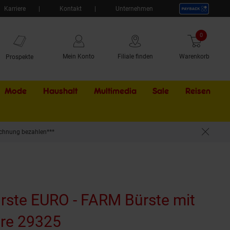
Karriere
Kontakt
Unternehmen
0
Artikel
Mein Konto
Filiale finden
Warenkorb
Prospekte
Mode
Haushalt
Multimedia
Sale
Externer Li
Reisen
chnung bezahlen***
ürste EURO - FARM Bürste mit
ere 29325