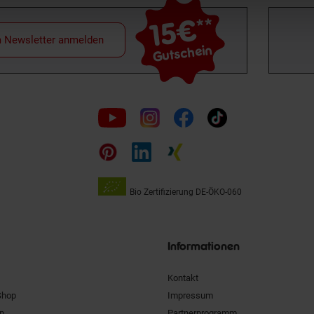
15€
**
m Newsletter anmelden
Gutschein
Folge
uns
auf
Bio Zertifizierung
DE-ÖKO-060
Unsere
Siegel
Informationen
Kontakt
Shop
Impressum
pp
Partnerprogramm