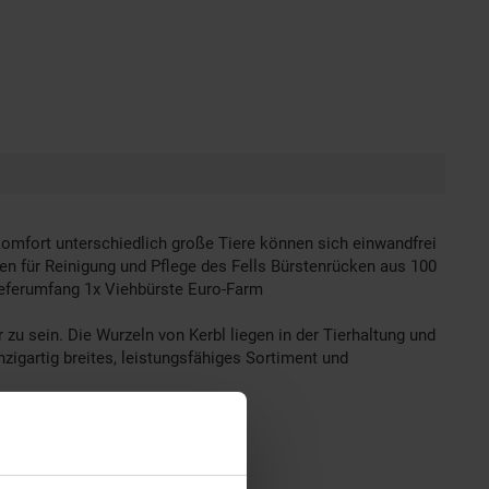
omfort unterschiedlich große Tiere können sich einwandfrei
ten für Reinigung und Pflege des Fells Bürstenrücken aus 100
ieferumfang 1x Viehbürste Euro-Farm
 zu sein. Die Wurzeln von Kerbl liegen in der Tierhaltung und
nzigartig breites, leistungsfähiges Sortiment und