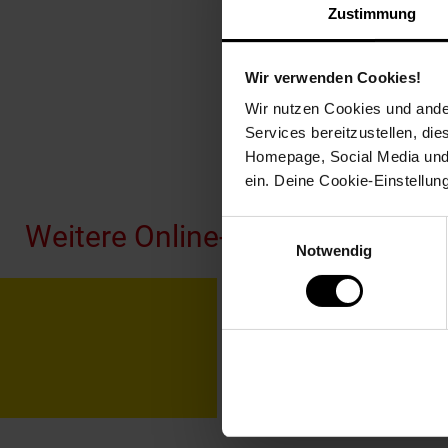
Zustimmung
Wir verwenden Cookies!
Wir nutzen Cookies und ander
Services bereitzustellen, di
Homepage, Social Media und P
Fußzeile
ein. Deine Cookie-Einstellun
Weitere Online-Angebote
Einwilligungsauswahl
Notwendig
Netto Reisen
TV-