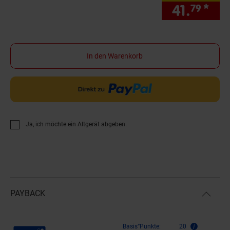
41.
*
nur
79
In den Warenkorb
Ja, ich möchte ein Altgerät abgeben.
PAYBACK
Payback Punkte
Basis°Punkte:
20