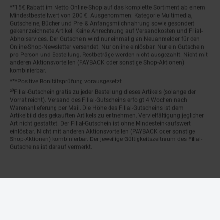
**15€ Rabatt im Netto Online-Shop auf das komplette Sortiment ab einem
Mindestbestellwert von 200 €. Ausgenommen: Kategorie Multimedia,
Gutscheine, Bücher und Pre- & Anfangsmilchnahrung sowie gesondert
gekennzeichnete Artikel. Keine Anrechnung auf Versandkosten und Filial-
Abholservices. Der Gutschein wird nur einmalig an Neuanmelder für den
Online-Shop-Newsletter versendet. Nur online einlösbar. Nur ein Gutschein
pro Person und Bestellung. Restbeträge werden nicht ausgezahlt. Nicht mit
anderen Aktionsvorteilen (PAYBACK oder sonstige Shop-Aktionen)
kombinierbar.
***Positive Bonitätsprüfung vorausgesetzt
²⁰Filial-Gutschein gratis zu jeder Bestellung dieses Artikels (solange der
Vorrat reicht). Versand des Filial-Gutscheins erfolgt 4 Wochen nach
Warenanlieferung per Mail. Die Höhe des Filial-Gutscheins ist dem
Artikelbild des gekauften Artikels zu entnehmen. Vervielfältigung jeglicher
Art nicht gestattet. Der Filial-Gutschein ist ohne Mindesteinkaufswert
einlösbar. Nicht mit anderen Aktionsvorteilen (PAYBACK oder sonstige
Shop-Aktionen) kombinierbar. Der jeweilige Gültigkeitszeitraum des Filial-
Gutscheins ist darauf vermerkt.
© Netto Marken-Discount Stiftung & Co. KG |
Kontakt
|
Datenschutz
|
Impressum