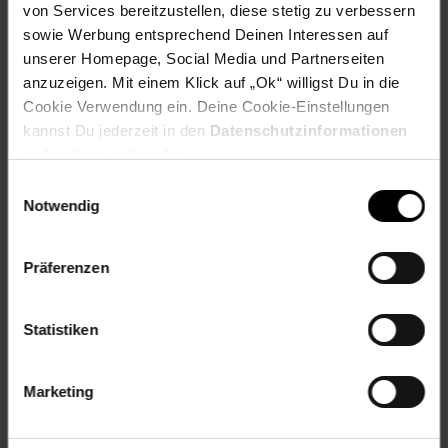
(291128) 1 x 9 Volt Batterie 1 x Betriebsanleitung
von Services bereitzustellen, diese stetig zu verbessern
sowie Werbung entsprechend Deinen Interessen auf
Artikelnummer: 2806999000
unserer Homepage, Social Media und Partnerseiten
EAN: 4018653255186
anzuzeigen. Mit einem Klick auf „Ok“ willigst Du in die
Artikel gehört zur Kategorie:
Kleintier-Zubehör
Cookie Verwendung ein. Deine Cookie-Einstellungen
kannst Du jederzeit in den
Datenschutzinformationen
ändern bzw. widerrufen.
Einwilligungsauswahl
Versandinformationen
Notwendig
Herstellerinformationen
Präferenzen
Altgeräterücknahme
Statistiken
Marketing
Fußzeile
Weitere Online-Angebote