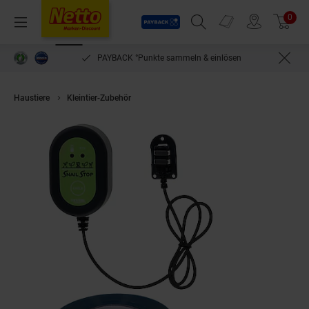
Payback
Prospekte
0
Arti
Menü
Suchfeld einblenden
Filiale finden
Warenkorb
PAYBACK °Punkte sammeln & einlösen
Haustiere
Kleintier-Zubehör
Kerbl Snail Stop Elektrischer Schneckenzaun