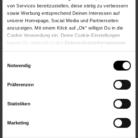
Weitere Online-Angebote
von Services bereitzustellen, diese stetig zu verbessern
sowie Werbung entsprechend Deinen Interessen auf
Netto Reisen
TV-Shop
Weinwelt
unserer Homepage, Social Media und Partnerseiten
anzuzeigen. Mit einem Klick auf „Ok“ willigst Du in die
Cookie Verwendung ein. Deine Cookie-Einstellungen
kannst Du jederzeit in den
Datenschutzinformationen
ändern bzw. widerrufen.
Einwilligungsauswahl
Rezeptwelt
NettoKOM
Karriere
Notwendig
Präferenzen
Statistiken
15€
**
Newsletter Anmeldung
Abonniere unseren
Newsletter
und sichere
Gutschein
Marketing
dir einen 15 €**-Gutschein!