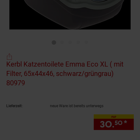
Kerbl Katzentoilete Emma Eco XL ( mit
Filter, 65x44x46, schwarz/grüngrau)
80979
(Produkt aktuell ausverkauft)
Lieferzeit:
neue Ware ist bereits unterwegs
nur
30.
*
nu
50