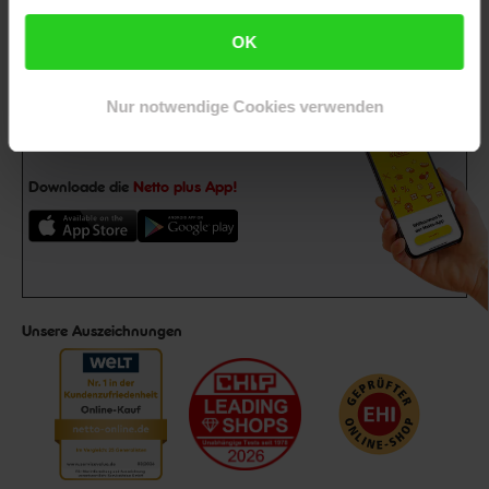
Jetzt zum Newsletter anmelden
OK
Nur notwendige Cookies verwenden
Downloade die
Netto plus App!
Unsere Auszeichnungen