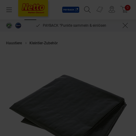
Payback
Prospekte
0
Arti
Menü
Suchfeld einblenden
Filiale finden
Warenkorb
PAYBACK °Punkte sammeln & einlösen
Haustiere
Kleintier-Zubehör
Kerbl Abdeckplane Gewebe Abdeckplane P