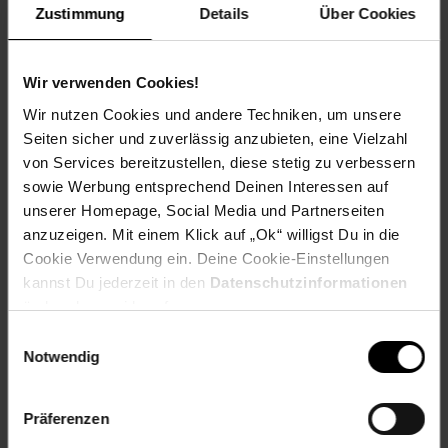
Artikel gehört zur Kategorie:
Kleintier-Zubehör
Zustimmung
Details
Über Cookies
Wir verwenden Cookies!
Versandinformationen
Wir nutzen Cookies und andere Techniken, um unsere
Seiten sicher und zuverlässig anzubieten, eine Vielzahl
von Services bereitzustellen, diese stetig zu verbessern
Herstellerinformationen
sowie Werbung entsprechend Deinen Interessen auf
unserer Homepage, Social Media und Partnerseiten
anzuzeigen. Mit einem Klick auf „Ok“ willigst Du in die
Cookie Verwendung ein. Deine Cookie-Einstellungen
kannst Du jederzeit in den
Datenschutzinformationen
Fußzeile
Weitere Online-Angebote
ändern bzw. widerrufen.
Einwilligungsauswahl
Netto Reisen
TV-Shop
Weinwelt
Notwendig
Präferenzen