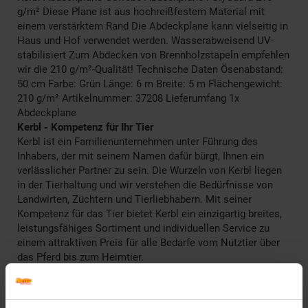
g/m² Diese Plane ist aus hochreißfestem Material mit
einem verstärktem Rand Die Abdeckplane kann vielseitig in
Haus und Hof verwendet werden. Wasserabweisend UV-
stabilisiert Zum Abdecken von Brennholzstapeln empfehlen
wir die 210 g/m²-Qualität! Technische Daten Ösenabstand:
50 cm Farbe: Grün Länge: 6 m Breite: 5 m Flächengewicht:
210 g/m² Artikelnummer: 37208 Lieferumfang 1x
Abdeckplane
Kerbl - Kompetenz für Ihr Tier
Kerbl ist ein Familienunternehmen unter Führung des
Inhabers, der mit seinem Namen dafür bürgt, Ihnen ein
verlässlicher Partner zu sein. Die Wurzeln von Kerbl liegen
in der Tierhaltung und wir verstehen die Bedürfnisse von
Landwirten, Züchtern und Tierliebhabern. Mit seiner
Kompetenz für das Tier bietet Kerbl ein einzigartig breites,
leistungsfähiges Sortiment und individuellen Service zu
einem attraktiven Preis für alle Bedarfe vom Nutztier über
das Pferd bis zum Heimtier.
Artikelnummer: 2807005000
EAN: 4018653372081