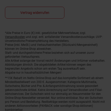
Vertrag widerrufen
*Alle Preise in Euro (€) inkl. gesetzlicher Mehrwertsteuer, zzgl.
Fußnoten
Versandkosten
und zzgl. evtl. anfallender Versandkostenzuschläge. UVP:
Unverbindliche Preisempfehlung des Herstellers.
Preise (inkl. MwSt.) und Verkaufseinheiten (Stückzahl/Mengeneinheit)
können im Online-Shop abweichen.
Statt- und durchgestrichene Preise beziehen sich auf unseren zuvor
geforderten Verkaufspreis.
Alle Artikel solange der Vorrat reicht! Änderungen und Irrtümer vorbehalten.
Abbildungen ähnlich. Die abgebildeten Artikel können wegen des
begrenzten Angebots schon am ersten Tag ausverkauft sein.
Abgabe nur in haushaltsüblichen Mengen!
**15€ Rabatt im Netto Online-Shop auf das komplette Sortiment ab einem
Mindestbestellwert von 200 €. Ausgenommen: Kategorie Multimedia,
Gutscheine, Bücher und Pre- & Anfangsmilchnahrung sowie gesondert
gekennzeichnete Artikel. Keine Anrechnung auf Versandkosten und Filial-
Abholservices. Der Gutschein wird nur einmalig an Neuanmelder für den
Online-Shop-Newsletter versendet. Nur online einlösbar. Nur ein Gutschein
pro Person und Bestellung. Restbeträge werden nicht ausgezahlt. Nicht mit
anderen Aktionsvorteilen (PAYBACK oder sonstige Shop-Aktionen)
kombinierbar.