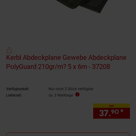
Kerbl Abdeckplane Gewebe Abdeckplane
PolyGuard 210gr/m? 5 x 6m - 37208
Verfügbarkeit:
Nur noch 2 Stück verfügbar
Lieferzeit:
ca. 3 Werktage
nur
37.
*
nur
90