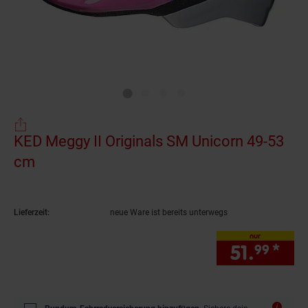
KED Meggy II Originals SM Unicorn 49-53
cm
(Produkt aktuell ausverkauft)
Lieferzeit:
neue Ware ist bereits unterwegs
nur
51.
*
nur
99