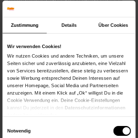
bereits montiert zu Dir nach Hause, sodass er direkt
einsatzbereit ist und keine zusätzliche Montage benötigt
wird.
Zustimmung
Details
Über Cookies
Technische Details
Material:
Kunststoff, abwaschbar.
Wir verwenden Cookies!
Größe:
SM (49-53 cm Kopfumfang).
Gewicht:
270 g.
Wir nutzen Cookies und andere Techniken, um unsere
Farbe:
Bunt, Multicolour.
Seiten sicher und zuverlässig anzubieten, eine Vielzahl
Lieferumfang:
1 Fahrradhelm.
von Services bereitzustellen, diese stetig zu verbessern
Verpackung:
Karton.
sowie Werbung entsprechend Deinen Interessen auf
Produkttyp:
Kinderfahrradhelm, ideal für Outdoor-
unserer Homepage, Social Media und Partnerseiten
Aktivitäten.
anzuzeigen. Mit einem Klick auf „Ok“ willigst Du in die
Cookie Verwendung ein. Deine Cookie-Einstellungen
Fazit
kannst Du jederzeit in den
Datenschutzinformationen
Mit dem KED® MEGGY II ORIGINALS SM Unicorn erhältst
ändern bzw. widerrufen.
Du einen stylischen und sicheren Fahrradhelm, der speziell
Einwilligungsauswahl
für die Bedürfnisse von Kindern im Alter von 3 bis 8 Jahren
Notwendig
entwickelt wurde. Seine innovativen Sicherheitsmerkmale
und die bequeme Passform machen ihn zu einem