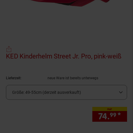
KED Kinderhelm Street Jr. Pro, pink-weiß
(Pro
Lieferzeit:
neue Ware ist bereits unterwegs
Größe:
49-55cm (derzeit ausverkauft)
nur
74.
*
nur
99