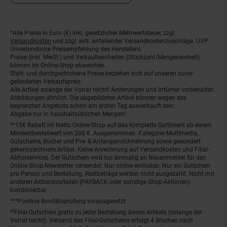
*Alle Preise in Euro (€) inkl. gesetzlicher Mehrwertsteuer, zzgl.
Fußnoten
Versandkosten
und zzgl. evtl. anfallender Versandkostenzuschläge. UVP:
Unverbindliche Preisempfehlung des Herstellers.
Preise (inkl. MwSt.) und Verkaufseinheiten (Stückzahl/Mengeneinheit)
können im Online-Shop abweichen.
Statt- und durchgestrichene Preise beziehen sich auf unseren zuvor
geforderten Verkaufspreis.
Alle Artikel solange der Vorrat reicht! Änderungen und Irrtümer vorbehalten.
Abbildungen ähnlich. Die abgebildeten Artikel können wegen des
begrenzten Angebots schon am ersten Tag ausverkauft sein.
Abgabe nur in haushaltsüblichen Mengen!
**15€ Rabatt im Netto Online-Shop auf das komplette Sortiment ab einem
Mindestbestellwert von 200 €. Ausgenommen: Kategorie Multimedia,
Gutscheine, Bücher und Pre- & Anfangsmilchnahrung sowie gesondert
gekennzeichnete Artikel. Keine Anrechnung auf Versandkosten und Filial-
Abholservices. Der Gutschein wird nur einmalig an Neuanmelder für den
Online-Shop-Newsletter versendet. Nur online einlösbar. Nur ein Gutschein
pro Person und Bestellung. Restbeträge werden nicht ausgezahlt. Nicht mit
anderen Aktionsvorteilen (PAYBACK oder sonstige Shop-Aktionen)
kombinierbar.
***Positive Bonitätsprüfung vorausgesetzt
²⁰Filial-Gutschein gratis zu jeder Bestellung dieses Artikels (solange der
Vorrat reicht). Versand des Filial-Gutscheins erfolgt 4 Wochen nach