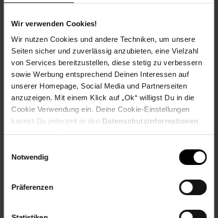
Gewicht: 290g
ProdSV Land: Germany
Wir verwenden Cookies!
ProdSV Länderkürzel: DE
ProdSV PLZ: 71691
Wir nutzen Cookies und andere Techniken, um unsere
ProdSV Hausnummer: 2
Seiten sicher und zuverlässig anzubieten, eine Vielzahl
ProdSV Ort: Freiberg am Neckar
von Services bereitzustellen, diese stetig zu verbessern
ProdSV Straße: Kleines Wegle
sowie Werbung entsprechend Deinen Interessen auf
Warnhinweis: Es liegen keine Warnhinweise vor
unserer Homepage, Social Media und Partnerseiten
productSafety Address: Kleines Wegle 2 71691
anzuzeigen. Mit einem Klick auf „Ok“ willigst Du in die
Freiberg am Neckar, Germany
Cookie Verwendung ein. Deine Cookie-Einstellungen
productSafety Email: info@kedahead.de
kannst Du jederzeit in den
Datenschutzinformationen
productSafety Name: KED Ahead GmbH
ändern bzw. widerrufen.
Gewählte Variante:
Einwilligungsauswahl
Notwendig
Größe: 49-55cm
Präferenzen
Artikelnummer: 2494669000
EAN: 4036638099907
Artikel gehört zur Kategorie:
Fahrradhelme
Statistiken