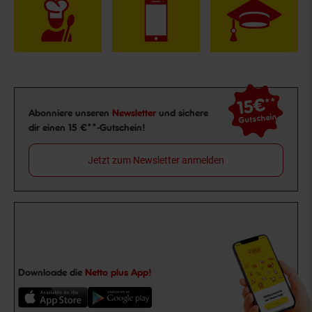
15€
**
Newsletter Anmeldung
Abonniere unseren
Newsletter
und sichere
Gutschein
dir einen 15 €**-Gutschein!
Jetzt zum Newsletter anmelden
Downloade die
Netto plus App!