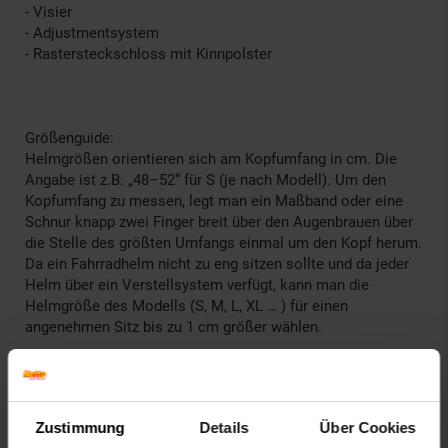
- Visier
- Adjustmentsystem
- Rastersteckschloss mit Kinnpolster
Größenguide:
Helmgrößen orientieren sich am Kopfumfang in cm. Die
Angabe ist z.B. „48–52“ für S (je nach Modell). Um den
Kopfumfang zu messen, legt man ein Maßband oder eine
Schnur knapp zwei Finger breit über den Augenbrauen über
die Stelle des größten Umfangs einmal um den Kopf herum.
Da ein Fahrradhelm nicht zu eng sitzen sollte und da jeder
Helm über ein Verstellsystem verfügt, kann man die
Helmgröße des Modells (S, M, L, XL … ) für einen
angenehmen Sitz bis zu 1 cm größer wählen.
Anzahl der Belüftungsöffnungen: 16
Batt-Reg.-Nr. DE: 35726610
Eigenname: Street Jr. Pro
Zustimmung
Details
Über Cookies
Farbe: pink-weiß