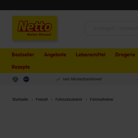
Schließen
Suche:
Bestseller
Angebote
Lebensmittel
Drogerie
Rezepte
kein Mindestbestellwert
Startseite
Freizeit
Fahrradzubehör
Fahrradhelme
KED Kinde