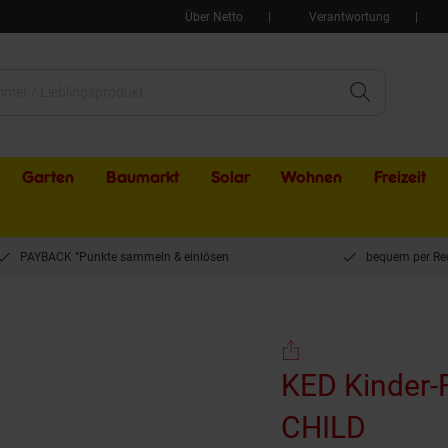
Über Netto
Verantwortung
Garten
Baumarkt
Solar
Wohnen
Freizeit
PAYBACK °Punkte sammeln & einlösen
bequem per Re
r-Fahrradhelm Little Nutty, WILD CHILD
KED Kinder-Fahrradhe
CHILD
(Produ