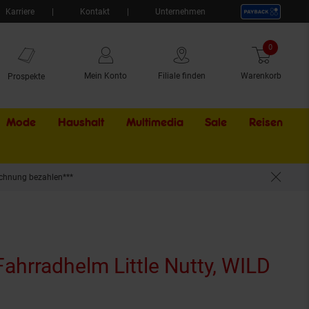
Karriere
Kontakt
Unternehmen
0
Artikel
Mein Konto
Filiale finden
Warenkorb
Prospekte
Mode
Haushalt
Multimedia
Sale
Externer Li
Reisen
chnung bezahlen***
lm Little Nutty, WILD
kt aktuell ausverkauft)