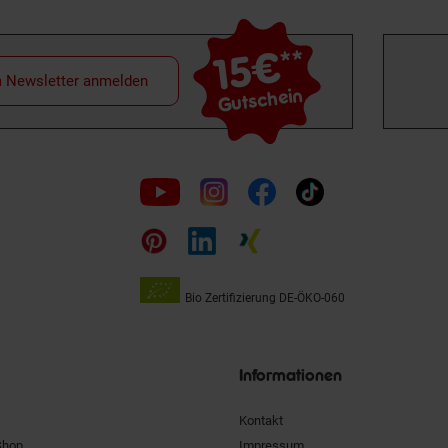
15€
**
m Newsletter anmelden
Gutschein
Folge
uns
auf
Bio Zertifizierung
DE-ÖKO-060
Unsere
Siegel
Informationen
Kontakt
Shop
Impressum