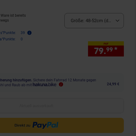
Ware ist bereits
Größe:
48-52cm (derzeit ausverk
rwegs
is°Punkte:
39
ra°Punkte:
0
nur
79.
*
nur 
99
herung hinzufügen.
Sichere dein Fahrrad 12 Monate gegen
24,99 €
ahl und Raub ab mit
Aktuell ausverkauft