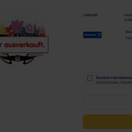
Lieferzeit:
neue 
unte
Payback Punkte
Bas
Ext
Rundum-Fahrradversic
Unfallschäden, Diebst