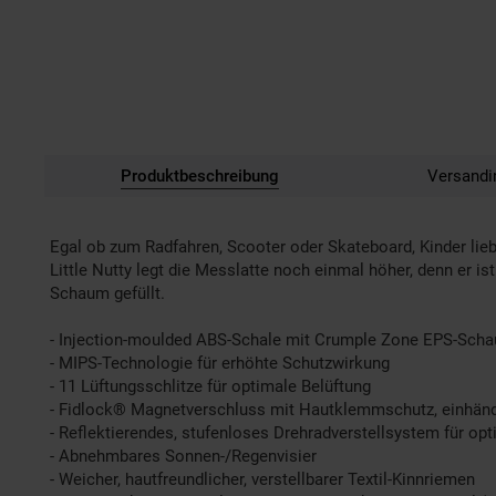
Produktbeschreibung
Versandi
Egal ob zum Radfahren, Scooter oder Skateboard, Kinder lie
Little Nutty legt die Messlatte noch einmal höher, denn er
Schaum gefüllt.
- Injection-moulded ABS-Schale mit Crumple Zone EPS-Sch
- MIPS-Technologie für erhöhte Schutzwirkung
- 11 Lüftungsschlitze für optimale Belüftung
- Fidlock® Magnetverschluss mit Hautklemmschutz, einhänd
- Reflektierendes, stufenloses Drehradverstellsystem für o
- Abnehmbares Sonnen-/Regenvisier
- Weicher, hautfreundlicher, verstellbarer Textil-Kinnriemen