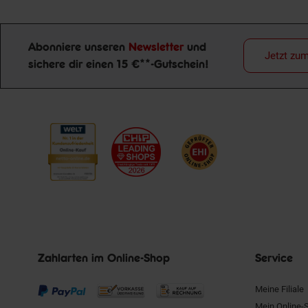
Abonniere unseren
Newsletter
und
Jetzt zu
sichere dir einen 15 €**-Gutschein!
Newsletter Anmeldung
Zahlarten im Online-Shop
Service
Meine Filiale
Mein Online-