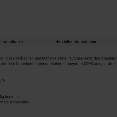
nformationen
Herstellerinformationen
ben diese stylischen und bunten Helme. Nutcase setzt den Standar
 ist mit dem branchenführenden Sicherheitssystem MIPS ausgestatt
aum
ig bedienbar
ptimale Anpassung