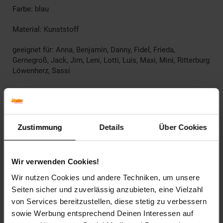
Farbe: blau
Material: Kunststoff
geeignet für: Anna, Benjamin, Danny, Fidel, Frieda,
Gernegroß, Jack, Jim, Leni, Lotti, Luis, Maxi, Mini, Ritterburg
Löwenherz, Sassi
Zustimmung
Details
Über Cookies
Garantie:
Garantiegeber: Karibu Holztechnik GmbH
Wir verwenden Cookies!
Herstellergarantie und Garantieumfang: 5 Jahre auf
Konstruktion und Holz,ansonsten 2 Jahre
Wir nutzen Cookies und andere Techniken, um unsere
Räumlicher Geltungsbereich: Deutschland
Seiten sicher und zuverlässig anzubieten, eine Vielzahl
von Services bereitzustellen, diese stetig zu verbessern
sowie Werbung entsprechend Deinen Interessen auf