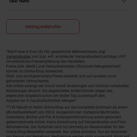
Über Netto
Vertrag widerrufen
*Alle Preise in Euro (€) inkl. gesetzlicher Mehrwertsteuer, zzgl.
Fußnoten
Versandkosten
und zzgl. evtl. anfallender Versandkostenzuschläge. UVP:
Unverbindliche Preisempfehlung des Herstellers.
Preise (inkl. MwSt.) und Verkaufseinheiten (Stückzahl/Mengeneinheit)
können im Online-Shop abweichen.
Statt- und durchgestrichene Preise beziehen sich auf unseren zuvor
geforderten Verkaufspreis.
Alle Artikel solange der Vorrat reicht! Änderungen und Irrtümer vorbehalten.
Abbildungen ähnlich. Die abgebildeten Artikel können wegen des
begrenzten Angebots schon am ersten Tag ausverkauft sein.
Abgabe nur in haushaltsüblichen Mengen!
**15€ Rabatt im Netto Online-Shop auf das komplette Sortiment ab einem
Mindestbestellwert von 200 €. Ausgenommen: Kategorie Multimedia,
Gutscheine, Bücher und Pre- & Anfangsmilchnahrung sowie gesondert
gekennzeichnete Artikel. Keine Anrechnung auf Versandkosten und Filial-
Abholservices. Der Gutschein wird nur einmalig an Neuanmelder für den
Online-Shop-Newsletter versendet. Nur online einlösbar. Nur ein Gutschein
pro Person und Bestellung. Restbeträge werden nicht ausgezahlt. Nicht mit