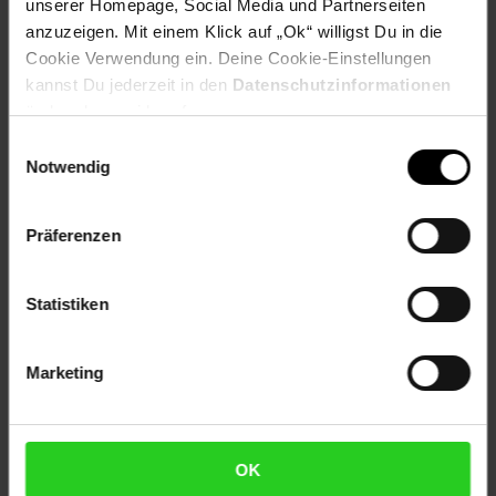
Artikelnummer: 2507491000
unserer Homepage, Social Media und Partnerseiten
EAN: 4010090827667
anzuzeigen. Mit einem Klick auf „Ok“ willigst Du in die
Artikel gehört zur Kategorie:
Weitere Outdoor-Spielzeuge
Cookie Verwendung ein. Deine Cookie-Einstellungen
kannst Du jederzeit in den
Datenschutzinformationen
ändern bzw. widerrufen.
Einwilligungsauswahl
Versandinformationen
Notwendig
Herstellerinformationen
Präferenzen
Statistiken
Fußzeile
Weitere Online-Angebote
Marketing
Netto Reisen
TV-Shop
Weinwelt
OK