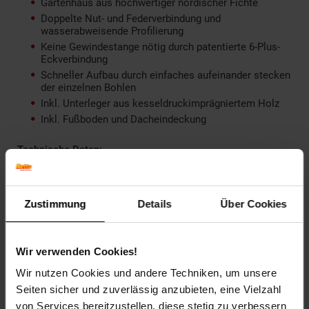
Gartenhaus aus hochwertiger nordischer Fichte
Doppelte Nut- und Federverbindung und
wasserabweisende Profilierung
Keine Gewindestange nötig durch patentierte 6-Plus-
Eckverbindung
Schneller Aufbau durch einfaches aufeinander stecken
der einzelnen Bohlen
Inkl. Unterleger aus kesseldruckimprägniertem Holz
Inkl. Fußboden und Dacheindeckung
Technische Daten:
Außenmaß Breite: 297 cm
Außenmaß Tiefe: 297 cm
Zustimmung
Details
Über Cookies
Dach Materialstärke: 19 mm
Dachbreite: 320 cm
Dachfläche: 10,6 m²
Wir verwenden Cookies!
Dachform: Satteldach
Dachtiefe: 320 cm
Wir nutzen Cookies und andere Techniken, um unsere
Dachtyp: Massivholzdach
Seiten sicher und zuverlässig anzubieten, eine Vielzahl
Durchgangsmaß Breite: 140 cm
von Services bereitzustellen, diese stetig zu verbessern