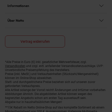
Informationen
Über Netto
Vertrag widerrufen
*Alle Preise in Euro (€) inkl. gesetzlicher Mehrwertsteuer, zzgl.
Fußnoten
Versandkosten
und zzgl. evtl. anfallender Versandkostenzuschläge. UVP:
Unverbindliche Preisempfehlung des Herstellers.
Preise (inkl. MwSt.) und Verkaufseinheiten (Stückzahl/Mengeneinheit)
können im Online-Shop abweichen.
Statt- und durchgestrichene Preise beziehen sich auf unseren zuvor
geforderten Verkaufspreis.
Alle Artikel solange der Vorrat reicht! Änderungen und Irrtümer vorbehalten.
Abbildungen ähnlich. Die abgebildeten Artikel können wegen des
begrenzten Angebots schon am ersten Tag ausverkauft sein.
Abgabe nur in haushaltsüblichen Mengen!
**15€ Rabatt im Netto Online-Shop auf das komplette Sortiment ab einem
Mindestbestellwert von 200 €. Ausgenommen: Kategorie Multimedia,