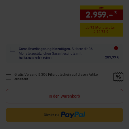
nur
2.959.–
*
nu
ab 72 Monatsraten
à 54.72 €
Garantieverlängerung hinzufügen.
Sichere dir 36
Monate zusätzlichen Garantieschutz mit
289,99 €
Gratis Versand & 30€ Filialgutschein auf diesen Artikel
Promotion "Gratis Versand &amp; 30€ Filialgutschein auf diesen Artikel 
erhalten!
In den Warenkorb