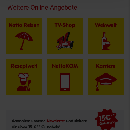
Fußzeile
Weitere Online-Angebote
Netto Reisen
TV-Shop
Weinwelt
Rezeptwelt
NettoKOM
Karriere
15€
**
Newsletter Anmeldung
Abonniere unseren
Newsletter
und sichere
Gutschein
dir einen 15 €**-Gutschein!