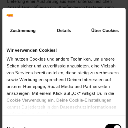
Lieferung einer Ausführung aus einer unterschiedlichen
Anzahl Teppichfliesen pro Streifendesign bestehen kann.
Dabei handelt es sich um ein sogenanntes Mischpaket.
Daher bietet es sich an, die Teppichfliesen abwechselnd zu
verlegen, sodass die Streifen jeweils in unterschiedliche
Zustimmung
Details
Über Cookies
Richtungen verlaufen. Ergebnis ist ein besonders
ansprechendes Streifenmuster. Sollten Sie genug
Teppichfliesen von dem jeweiligen Streifendesign pro
Farbvariante besitzen, können Sie die Fliesen
Wir verwenden Cookies!
selbstverständlich auch so verlegen, dass die Streifen
Wir nutzen Cookies und andere Techniken, um unsere
jeweils in eine Richtung verlaufen.
Seiten sicher und zuverlässig anzubieten, eine Vielzahl
von Services bereitzustellen, diese stetig zu verbessern
Teppichfliese „Sheffield“ –
sowie Werbung entsprechend Deinen Interessen auf
Produkteigenschaften:
unserer Homepage, Social Media und Partnerseiten
Größe: 50x50 cm
Oberfläche: Schlingenpol
anzuzeigen. Mit einem Klick auf „Ok“ willigst Du in die
Polmaterial: Polypropylen
Cookie Verwendung ein. Deine Cookie-Einstellungen
Rücken: Bitumen, rutschhemmend
kannst Du jederzeit in den
Datenschutzinformationen
Gewicht: 2,5 kg/m²
ändern bzw. widerrufen.
Gesamtstärke: ca. 5,5 mm
Einwilligungsauswahl
Nutzungsklasse 31, geeignet für gewerbliche Bereiche