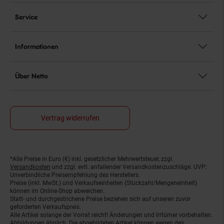
Service
Informationen
Über Netto
Vertrag widerrufen
*Alle Preise in Euro (€) inkl. gesetzlicher Mehrwertsteuer, zzgl.
Fußnoten
Versandkosten
und zzgl. evtl. anfallender Versandkostenzuschläge. UVP:
Unverbindliche Preisempfehlung des Herstellers.
Preise (inkl. MwSt.) und Verkaufseinheiten (Stückzahl/Mengeneinheit)
können im Online-Shop abweichen.
Statt- und durchgestrichene Preise beziehen sich auf unseren zuvor
geforderten Verkaufspreis.
Alle Artikel solange der Vorrat reicht! Änderungen und Irrtümer vorbehalten.
Abbildungen ähnlich. Die abgebildeten Artikel können wegen des