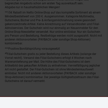
begrenzten Angebots schon am ersten Tag ausverkauft sein.
Abgabe nur in haushaltsüblichen Mengen!
**15€ Rabatt im Netto Online-Shop auf das komplette Sortiment ab einem
Mindestbestellwert von 200 €. Ausgenommen: Kategorie Multimedia,
Gutscheine, Bücher und Pre- & Anfangsmilchnahrung sowie gesondert
gekennzeichnete Artikel. Keine Anrechnung auf Versandkosten und Filial-
Abholservices. Der Gutschein wird nur einmalig an Neuanmelder für den
Online-Shop-Newsletter versendet. Nur online einlösbar. Nur ein Gutschein
pro Person und Bestellung. Restbeträge werden nicht ausgezahlt. Nicht mit
anderen Aktionsvorteilen (PAYBACK oder sonstige Shop-Aktionen)
kombinierbar.
***Positive Bonitätsprüfung vorausgesetzt
²⁰Filial-Gutschein gratis zu jeder Bestellung dieses Artikels (solange der
Vorrat reicht). Versand des Filial-Gutscheins erfolgt 4 Wochen nach
Warenanlieferung per Mail. Die Höhe des Filial-Gutscheins ist dem
Artikelbild des gekauften Artikels zu entnehmen. Vervielfältigung jeglicher
Art nicht gestattet. Der Filial-Gutschein ist ohne Mindesteinkaufswert
einlösbar. Nicht mit anderen Aktionsvorteilen (PAYBACK oder sonstige
Shop-Aktionen) kombinierbar. Der jeweilige Gültigkeitszeitraum des Filial-
Gutscheins ist darauf vermerkt.
© Netto Marken-Discount Stiftung & Co. KG |