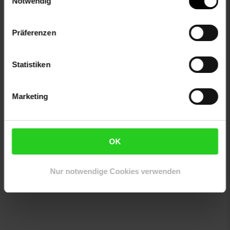
Notwendig
Geeignet für die Nutzung mit Fußbodenheizung
Schalldämmend
Antistatisch
Präferenzen
Selbstliegend
Bei Bedarf mit einem geeigneten Kleber fixieren
Statistiken
Artikelnummer: 2644031000
EAN: 4066088467711
Marketing
Artikel gehört zur Kategorie:
Teppiche
OK
Versandinformationen
Nur notwendige Cookies verwenden
Herstellerinformationen