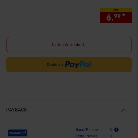
nur
6.
*
nur
99
In den Warenkorb
PAYBACK
Payback Punkte
Basis°Punkte:
3
Extra°Punkte:
0