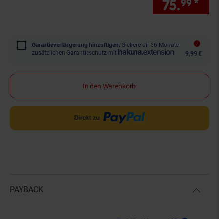
75.
*
nur
99
Garantieverlängerung hinzufügen.
Sichere dir 36 Monate
zusätzlichen Garantieschutz mit
9,99 €
In den Warenkorb
PAYBACK