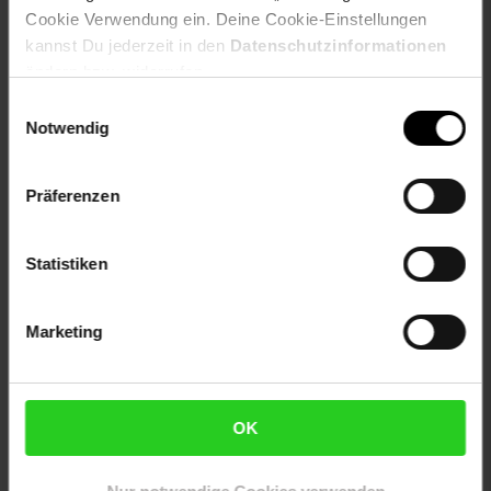
Cookie Verwendung ein. Deine Cookie-Einstellungen
kannst Du jederzeit in den
Datenschutzinformationen
ändern bzw. widerrufen.
Versandinformationen
Einwilligungsauswahl
Notwendig
Herstellerinformationen
Präferenzen
Statistiken
Fußzeile
Weitere Online-Angebote
Marketing
Netto Reisen
TV-Shop
Weinwelt
OK