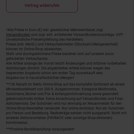
Vertrag widerrufen
*Alle Preise in Euro (€) inkl. gesetzlicher Mehrwertsteuer, zzgl.
Fußnoten
Versandkosten
und zzgl. evtl. anfallender Versandkostenzuschläge. UVP:
Unverbindliche Preisempfehlung des Herstellers.
Preise (inkl. MwSt.) und Verkaufseinheiten (Stückzahl/Mengeneinheit)
können im Online-Shop abweichen.
Statt- und durchgestrichene Preise beziehen sich auf unseren zuvor
geforderten Verkaufspreis.
Alle Artikel solange der Vorrat reicht! Änderungen und Irrtümer vorbehalten.
Abbildungen ähnlich. Die abgebildeten Artikel können wegen des
begrenzten Angebots schon am ersten Tag ausverkauft sein.
Abgabe nur in haushaltsüblichen Mengen!
**15€ Rabatt im Netto Online-Shop auf das komplette Sortiment ab einem
Mindestbestellwert von 200 €. Ausgenommen: Kategorie Multimedia,
Gutscheine, Bücher und Pre- & Anfangsmilchnahrung sowie gesondert
gekennzeichnete Artikel. Keine Anrechnung auf Versandkosten und Filial-
Abholservices. Der Gutschein wird nur einmalig an Neuanmelder für den
Online-Shop-Newsletter versendet. Nur online einlösbar. Nur ein Gutschein
pro Person und Bestellung. Restbeträge werden nicht ausgezahlt. Nicht mit
anderen Aktionsvorteilen (PAYBACK oder sonstige Shop-Aktionen)
kombinierbar.
***Positive Bonitätsprüfung vorausgesetzt