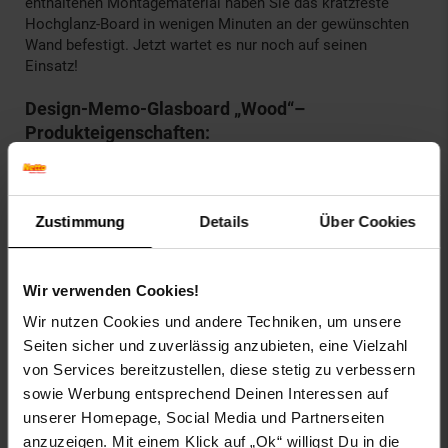
enthaltenen Montagematerial haben Sie das kratzfeste
Hochglanz-Board in wenigen Minuten an der gewünschten
Wand befestigt. Jetzt wartet es nur noch auf seinen
Einsatz!
Design-Memo-Glasboard „Wood“–
Produkteigenschaften:
Produktmaße: 20 x 60 cm, 46 x 91 cm
Farbe: Grau
In eleganter Holzoptik
Zustimmung
Details
Über Cookies
Inkl. Montagematerial
Mit 3 starken Magneten
Magnethaftend & Kratzfest
Wir verwenden Cookies!
Hochwertige Hochglanz-Oberfläche
Im Hoch- oder Querformat aufhängbar
Wir nutzen Cookies und andere Techniken, um unsere
Mit Kreide- oder Boardmarkern beschreibbar
Seiten sicher und zuverlässig anzubieten, eine Vielzahl
von Services bereitzustellen, diese stetig zu verbessern
Artikelnummer: 2857600000
sowie Werbung entsprechend Deinen Interessen auf
EAN: 4066088633697
unserer Homepage, Social Media und Partnerseiten
Artikel gehört zur Kategorie:
Tafeln & Whiteboards
anzuzeigen. Mit einem Klick auf „Ok“ willigst Du in die