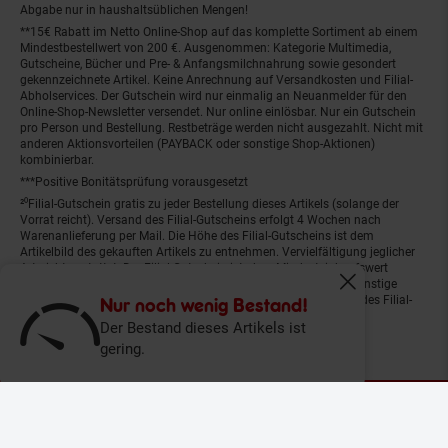
Abgabe nur in haushaltsüblichen Mengen!
**15€ Rabatt im Netto Online-Shop auf das komplette Sortiment ab einem
Mindestbestellwert von 200 €. Ausgenommen: Kategorie Multimedia,
Gutscheine, Bücher und Pre- & Anfangsmilchnahrung sowie gesondert
gekennzeichnete Artikel. Keine Anrechnung auf Versandkosten und Filial-
Abholservices. Der Gutschein wird nur einmalig an Neuanmelder für den
Online-Shop-Newsletter versendet. Nur online einlösbar. Nur ein Gutschein
pro Person und Bestellung. Restbeträge werden nicht ausgezahlt. Nicht mit
anderen Aktionsvorteilen (PAYBACK oder sonstige Shop-Aktionen)
kombinierbar.
***Positive Bonitätsprüfung vorausgesetzt
²⁰Filial-Gutschein gratis zu jeder Bestellung dieses Artikels (solange der
Vorrat reicht). Versand des Filial-Gutscheins erfolgt 4 Wochen nach
Warenanlieferung per Mail. Die Höhe des Filial-Gutscheins ist dem
Artikelbild des gekauften Artikels zu entnehmen. Vervielfältigung jeglicher
Art nicht gestattet. Der Filial-Gutschein ist ohne Mindesteinkaufswert
einlösbar. Nicht mit anderen Aktionsvorteilen (PAYBACK oder sonstige
Fenster schliess
Shop-Aktionen) kombinierbar. Der jeweilige Gültigkeitszeitraum des Filial-
Nur noch wenig Bestand!
Gutscheins ist darauf vermerkt.
Der Bestand dieses Artikels ist
gering.
© Netto Marken-Discount Stiftung & Co. KG |
Kontakt
|
Datenschutz
|
Impressum