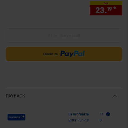
nur
23.
*
nur
19
Aktuell ausverkauft
PAYBACK
Payback Punkte
Basis°Punkte:
11
Extra°Punkte:
0