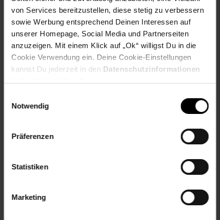
Flachgewebt
von Services bereitzustellen, diese stetig zu verbessern
Floorgewicht: ca. 0,6 kg
sowie Werbung entsprechend Deinen Interessen auf
Gesamtgewicht: ca. 1,1 kg
unserer Homepage, Social Media und Partnerseiten
Gesamthöhe: ca. 5,5 mm
anzuzeigen. Mit einem Klick auf „Ok“ willigst Du in die
Farbe: Beige
Cookie Verwendung ein. Deine Cookie-Einstellungen
Vintage-Look
kannst Du jederzeit in den
Datenschutzinformationen
ändern bzw. widerrufen.
Artikelnummer: 2643943000
EAN: 4251041691399
Einwilligungsauswahl
Artikel gehört zur Kategorie:
Teppiche
Notwendig
Präferenzen
Versandinformationen
Statistiken
Herstellerinformationen
Marketing