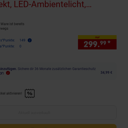
kt, LED-Ambientelicht,
ng - Weiß
(Produkt aktuell ausverk
Ware ist bereits
rwegs
nur
is°Punkte:
149
299.
*
nur 
99
ra°Punkte:
0
hinzufügen.
Sichere dir 36 Monate zusätzlichen Garantieschutz
34,99 €
kel aktivieren!
f diesen Artikel aktivieren!" anwenden
Aktuell ausverkauft