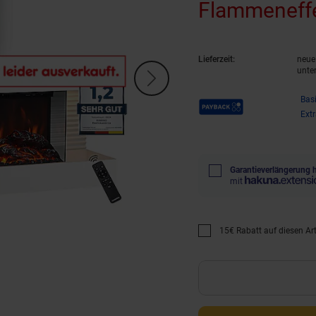
Flammeneffe
Fernbedienu
Lieferzeit:
neue 
unte
Payback Punkte
Bas
Ext
Garantieverlängerung 
mit
15€ Rabatt auf diesen Arti
Promotion "15€ Rabatt au