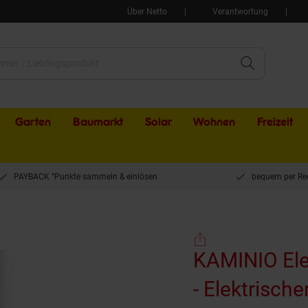
Über Netto
Verantwortung
Garten
Baumarkt
Solar
Wohnen
Freizeit
PAYBACK °Punkte sammeln & einlösen
bequem per Re
amin LIZ mit Abzugsrohr - Elektrischer Wandkamin mit Heizung, 3D-Flammeneffekt,
KAMINIO Ele
- Elektrisch