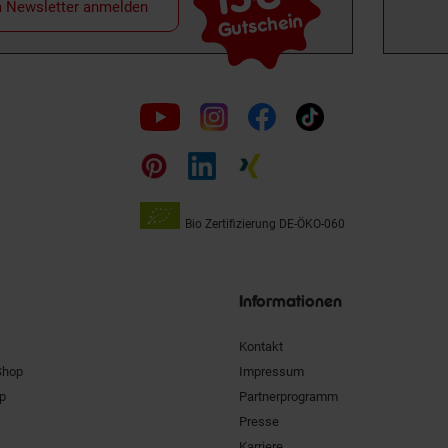
m Newsletter anmelden
Gutschein
Folge
uns
auf
Bio Zertifizierung
DE-ÖKO-060
Unsere
Siegel
Informationen
Kontakt
Shop
Impressum
pp
Partnerprogramm
Presse
Karriere