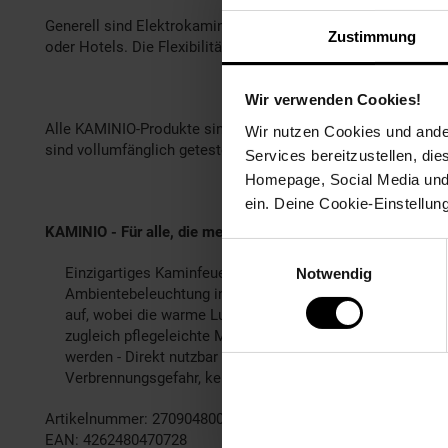
Generell sind Elektrokamine die modernen, und bei Verwend
Zustimmung
oder Hotels. Die Flexibilität macht elektrische Kamine zu 
Wir verwenden Cookies!
Alle KAMINIO-Produkte sind für eine sichere Benutzung ausg
Wir nutzen Cookies und ander
sind vollumfänglich getestet und durch die CE-Zertifizierung i
Services bereitzustellen, di
Homepage, Social Media und P
ein. Deine Cookie-Einstellun
KAMINIO - Für alle, die mehr wollen.
Einwilligungsauswahl
Einzigartiges Kaminfeuer: Der hochwertige Wandkamin üb
Notwendig
Ambientebeleuchtung in warmen weiß
Innovatives Heizsy
auf, wobei die warme Luft nahezu lautlos ausströmt
Desig
zugleich pflegeleichte Material machen den Kaminofen 
werden - Direkt nutzbar - Ohne Elektriker oder Genehmig
Verbrennungsgefahr, kein gefährliches Kohlenstoffmonox
Artikelnummer: 2709048000
EAN: 4262480470728