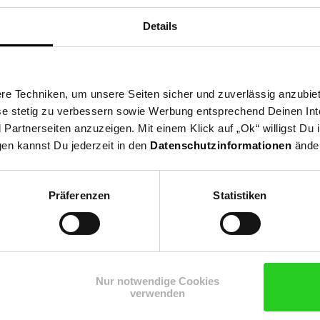
ung von Ökostrom, CO2-neutrale Heizalternative. Für die eigenen W
Details
einem hochwertigen Wohnaccessoire.
elegt und verfügen über entsprechende Systeme, wie z. B. den Über
e Techniken, um unsere Seiten sicher und zuverlässig anzubiet
n ihrer Sicherheit bestätigt.
ese stetig zu verbessern sowie Werbung entsprechend Deinen In
artnerseiten anzuzeigen. Mit einem Klick auf „Ok“ willigst Du
gen kannst Du jederzeit in den
Datenschutzinformationen
änder
erzeugt mit einer perfekt abgestimmten und energiesparenden 3D-
Präferenzen
Statistiken
stem: Die zugleich leistungsstarke und energieeffiziente 2-Stufen
ner-Kamin: Der elektrische Kamin passt dank seines einzigartigen
zum perfekten Möbelstück
Plug & Play: Der Deko Kamin ist für alle 
ungen - Einfache Steuerung per Fernbedienung
Maximal sicher: Umfas
id, Überhitzungsschutz, Offene-Fenster-Erkennung
Nur notwendige Cookies
verwenden