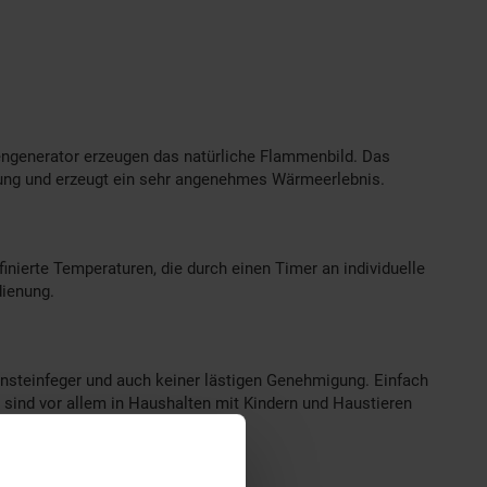
ngenerator erzeugen das natürliche Flammenbild. Das
ebung und erzeugt ein sehr angenehmes Wärmeerlebnis.
nierte Temperaturen, die durch einen Timer an individuelle
dienung.
rnsteinfeger und auch keiner lästigen Genehmigung. Einfach
ind vor allem in Haushalten mit Kindern und Haustieren