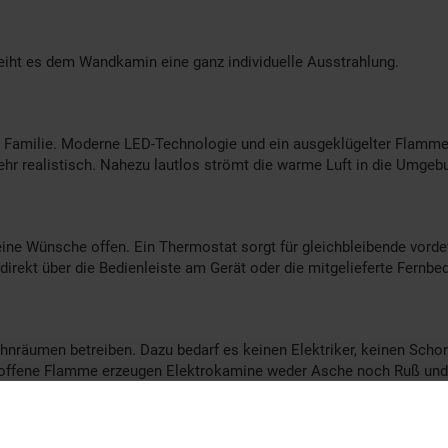
rleiht es dem Wandkamin eine ganz individuelle Ausstrahlung.
Familie. Moderne LED-Technologie und ein ausgeklügelter Flamme
ehr realistisch. Nahezu lautlos strömt die warme Luft in die Umg
e Wünsche offen. Ein Thermostat sorgt für gleichbleibende vordefi
irekt über die Bedienleiste am Gerät oder die mitgelieferte Fernbe
ohnräumen betreiben. Dazu bedarf es keinen Elektriker, keinen Scho
offene Flamme erzeugen Elektrokamine weder Asche noch Ruß und s