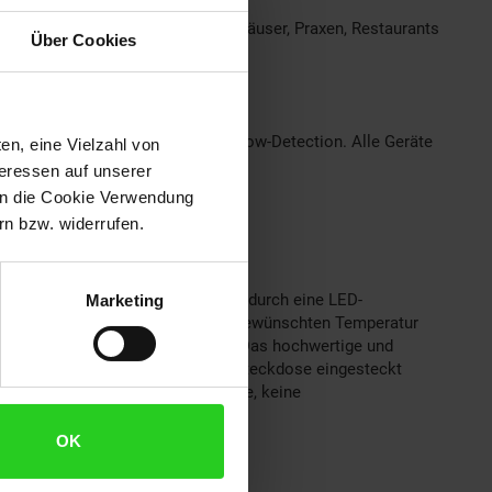
ohnräume genauso wie für Ferienhäuser, Praxen, Restaurants
Über Cookies
hitzungsschutz und die Open-Window-Detection. Alle Geräte
en, eine Vielzahl von
teressen auf unserer
 in die Cookie Verwendung
n bzw. widerrufen.
Flammentechnologie - Abgerundet durch eine LED-
Marketing
-Heizung wärmt Räume schnell zur gewünschten Temperatur
 Designs in jedes Raumambiente - Das hochwertige und
Räume geeignet und kann an jeder Steckdose eingesteckt
send geprüft, neueste Technologie, keine
OK