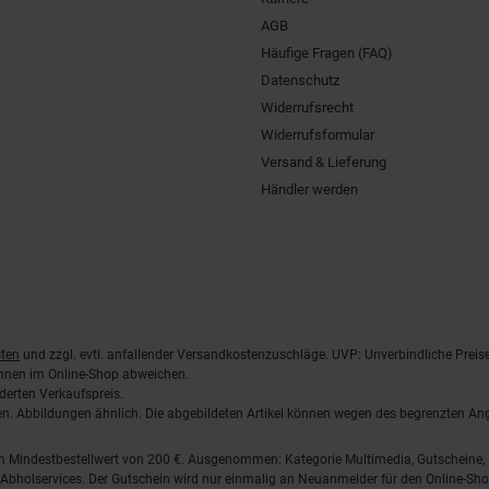
AGB
Häufige Fragen (FAQ)
Datenschutz
Widerrufsrecht
Widerrufsformular
Versand & Lieferung
Händler werden
ten
und zzgl. evtl. anfallender Versandkostenzuschläge. UVP: Unverbindliche Preis
önnen im Online-Shop abweichen.
derten Verkaufspreis.
lten. Abbildungen ähnlich. Die abgebildeten Artikel können wegen des begrenzten A
em Mindestbestellwert von 200 €. Ausgenommen: Kategorie Multimedia, Gutscheine
Abholservices. Der Gutschein wird nur einmalig an Neuanmelder für den Online-Shop