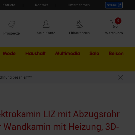
Karriere
Kontakt
Unternehmen
0
Artikel
Mein Konto
Filiale finden
Warenkorb
Prospekte
Mode
Haushalt
Multimedia
Sale
Externer Li
Reisen
chnung bezahlen***
 LED-Ambientelicht, Fernbedienung - Weiß
ktrokamin LIZ mit Abzugsrohr
er Wandkamin mit Heizung, 3D-