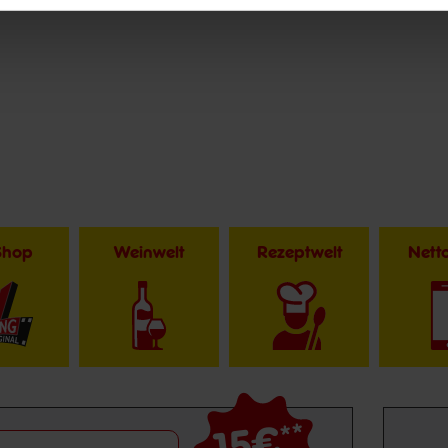
Shop
Weinwelt
Rezeptwelt
Net
15€
**