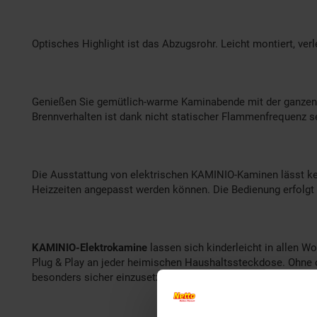
Optisches Highlight ist das Abzugsrohr. Leicht montiert, ve
Genießen Sie gemütlich-warme Kaminabende mit der ganzen 
Brennverhalten ist dank nicht statischer Flammenfrequenz s
Die Ausstattung von elektrischen KAMINIO-Kaminen lässt kein
Heizzeiten angepasst werden können. Die Bedienung erfolgt d
KAMINIO-Elektrokamine
lassen sich kinderleicht in allen W
Plug & Play an jeder heimischen Haushaltssteckdose. Ohne 
besonders sicher einzusetzen.