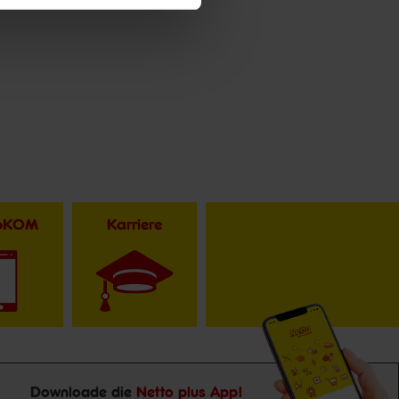
toKOM
Karriere
Downloade die
Netto plus App!