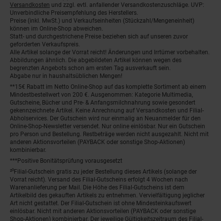
Versandkosten
und zzgl. evtl. anfallender Versandkostenzuschläge. UVP:
Unverbindliche Preisempfehlung des Herstellers.
Preise (inkl. MwSt.) und Verkaufseinheiten (Stückzahl/Mengeneinheit)
können im Online-Shop abweichen.
Statt- und durchgestrichene Preise beziehen sich auf unseren zuvor
geforderten Verkaufspreis.
Alle Artikel solange der Vorrat reicht! Änderungen und Irrtümer vorbehalten.
Abbildungen ähnlich. Die abgebildeten Artikel können wegen des
begrenzten Angebots schon am ersten Tag ausverkauft sein.
Abgabe nur in haushaltsüblichen Mengen!
**15€ Rabatt im Netto Online-Shop auf das komplette Sortiment ab einem
Mindestbestellwert von 200 €. Ausgenommen: Kategorie Multimedia,
Gutscheine, Bücher und Pre- & Anfangsmilchnahrung sowie gesondert
gekennzeichnete Artikel. Keine Anrechnung auf Versandkosten und Filial-
Abholservices. Der Gutschein wird nur einmalig an Neuanmelder für den
Online-Shop-Newsletter versendet. Nur online einlösbar. Nur ein Gutschein
pro Person und Bestellung. Restbeträge werden nicht ausgezahlt. Nicht mit
anderen Aktionsvorteilen (PAYBACK oder sonstige Shop-Aktionen)
kombinierbar.
***Positive Bonitätsprüfung vorausgesetzt
²⁰Filial-Gutschein gratis zu jeder Bestellung dieses Artikels (solange der
Vorrat reicht). Versand des Filial-Gutscheins erfolgt 4 Wochen nach
Warenanlieferung per Mail. Die Höhe des Filial-Gutscheins ist dem
Artikelbild des gekauften Artikels zu entnehmen. Vervielfältigung jeglicher
Art nicht gestattet. Der Filial-Gutschein ist ohne Mindesteinkaufswert
einlösbar. Nicht mit anderen Aktionsvorteilen (PAYBACK oder sonstige
Shop-Aktionen) kombinierbar. Der jeweilige Gültigkeitszeitraum des Filial-