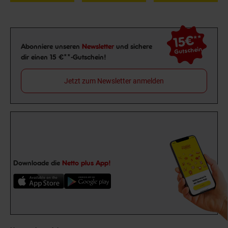
15€
**
Newsletter Anmeldung
Abonniere unseren
Newsletter
und sichere
Gutschein
dir einen 15 €**-Gutschein!
Jetzt zum Newsletter anmelden
Downloade die
Netto plus App!