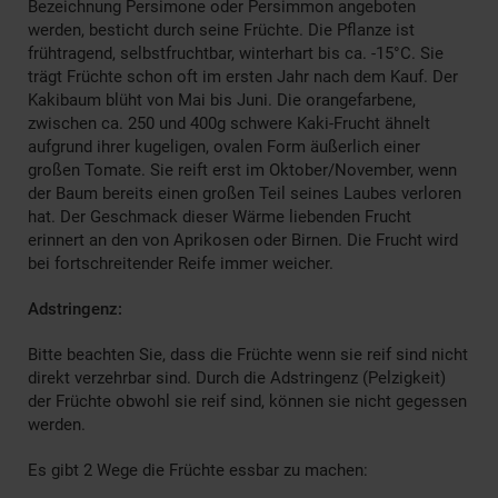
Bezeichnung Persimone oder Persimmon angeboten
werden, besticht durch seine Früchte. Die Pflanze ist
frühtragend, selbstfruchtbar, winterhart bis ca. -15°C. Sie
trägt Früchte schon oft im ersten Jahr nach dem Kauf. Der
Kakibaum blüht von Mai bis Juni. Die orangefarbene,
zwischen ca. 250 und 400g schwere Kaki-Frucht ähnelt
aufgrund ihrer kugeligen, ovalen Form äußerlich einer
großen Tomate. Sie reift erst im Oktober/November, wenn
der Baum bereits einen großen Teil seines Laubes verloren
hat. Der Geschmack dieser Wärme liebenden Frucht
erinnert an den von Aprikosen oder Birnen. Die Frucht wird
bei fortschreitender Reife immer weicher.
Adstringenz:
Bitte beachten Sie, dass die Früchte wenn sie reif sind nicht
direkt verzehrbar sind. Durch die Adstringenz (Pelzigkeit)
der Früchte obwohl sie reif sind, können sie nicht gegessen
werden.
Es gibt 2 Wege die Früchte essbar zu machen: