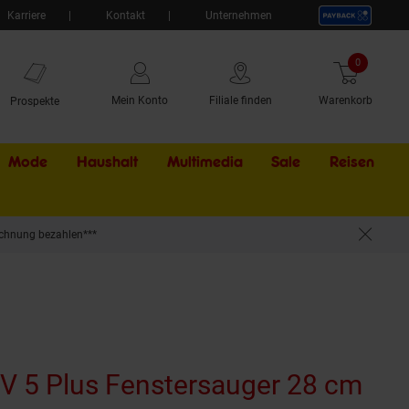
Karriere
Kontakt
Unternehmen
0
Artikel
Mein Konto
Filiale finden
Warenkorb
Prospekte
Mode
Haushalt
Multimedia
Sale
Externer Li
Reisen
chnung bezahlen***
fzeit, 100 ml Kapazität, Soft-Grip
 5 Plus Fenstersauger 28 cm