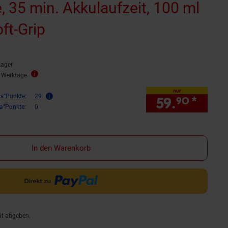
e, 35 min. Akkulaufzeit, 100 ml
ft-Grip
Lager
2 Werktage
nur
is°Punkte:
29
59.
*
nur 
90
ra°Punkte:
0
In den Warenkorb
ät abgeben.