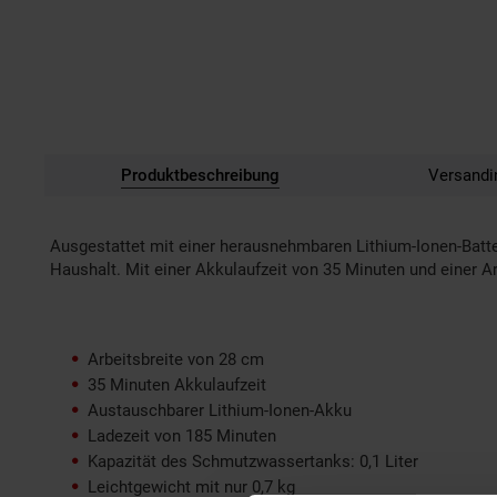
Produktbeschreibung
Versandi
Ausgestattet mit einer herausnehmbaren Lithium-Ionen-Batter
Haushalt. Mit einer Akkulaufzeit von 35 Minuten und einer Ar
Arbeitsbreite von 28 cm
35 Minuten Akkulaufzeit
Austauschbarer Lithium-Ionen-Akku
Ladezeit von 185 Minuten
Kapazität des Schmutzwassertanks: 0,1 Liter
Leichtgewicht mit nur 0,7 kg