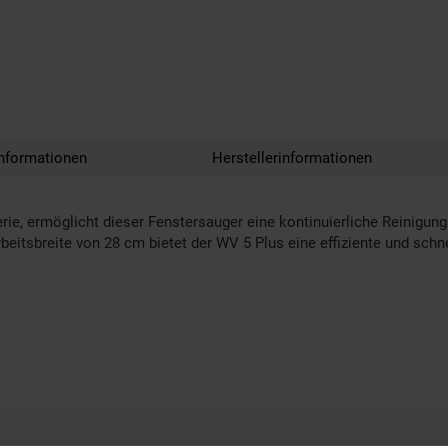
nformationen
Herstellerinformationen
ie, ermöglicht dieser Fenstersauger eine kontinuierliche Reinigung
beitsbreite von 28 cm bietet der WV 5 Plus eine effiziente und sch