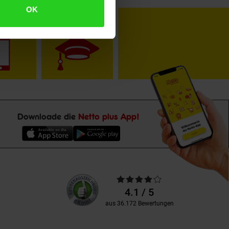
OK
toKOM
Karriere
Downloade die
Netto plus App!
Unsere
Durchschnittliche
Kundenbewertungen
Bewertungen
4.1 / 5
aus 36.172 Bewertungen