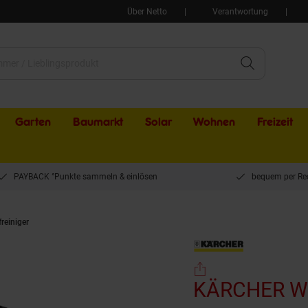
Über Netto
Verantwortung
Garten
Baumarkt
Solar
Wohnen
Freizeit
PAYBACK °Punkte sammeln & einlösen
bequem per Re
reiniger
KÄRCHER WV 5 Plus Fenstersauger 28 cm Arbeitsbreite, 35 min. Akkulau
KÄRCHER WV