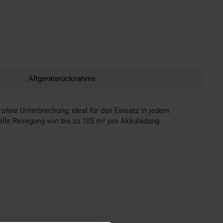
Altgeräterücknahme
 ohne Unterbrechung, ideal für den Einsatz in jedem
nelle Reinigung von bis zu 105 m² pro Akkuladung.