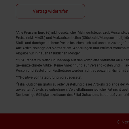
Vertrag widerrufen
Fußnoten
*Alle Preise in Euro (€) inkl. gesetzlicher Mehrwertsteuer, zzgl.
Versandkos
Preise (inkl. MwSt.) und Verkaufseinheiten (Stückzahl/Mengeneinheit) k
Statt- und durchgestrichene Preise beziehen sich auf unseren zuvor gefor
Alle Artikel solange der Vorrat reicht! Änderungen und Irrtümer vorbeha
Abgabe nur in haushaltsüblichen Mengen!
**15€ Rabatt im Netto Online-Shop auf das komplette Sortiment ab ein
gekennzeichnete Artikel. Keine Anrechnung auf Versandkosten und Filial-
Person und Bestellung. Restbeträge werden nicht ausgezahlt. Nicht mit 
***Positive Bonitätsprüfung vorausgesetzt
²⁰Filial-Gutschein gratis zu jeder Bestellung dieses Artikels (solange der
gekauften Artikels zu entnehmen. Vervielfältigung jeglicher Art nicht ge
Der jeweilige Gültigkeitszeitraum des Filial-Gutscheins ist darauf vermerkt
© Nett