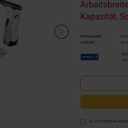
Arbeitsbreit
Kapazität, So
Verfügbarkeit:
Auf 
Lieferzeit:
ca. 
Payback Punkte
Bas
Ext
Ja, ich möchte ein Altger