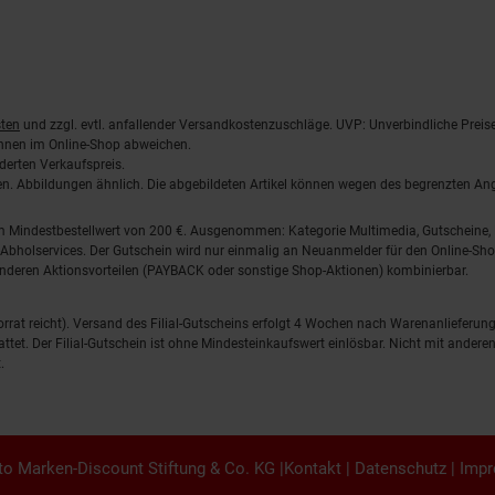
ten
und zzgl. evtl. anfallender Versandkostenzuschläge. UVP: Unverbindliche Preis
önnen im Online-Shop abweichen.
derten Verkaufspreis.
lten. Abbildungen ähnlich. Die abgebildeten Artikel können wegen des begrenzten A
em Mindestbestellwert von 200 €. Ausgenommen: Kategorie Multimedia, Gutscheine
Abholservices. Der Gutschein wird nur einmalig an Neuanmelder für den Online-Shop
anderen Aktionsvorteilen (PAYBACK oder sonstige Shop-Aktionen) kombinierbar.
 Vorrat reicht). Versand des Filial-Gutscheins erfolgt 4 Wochen nach Warenanlieferung
stattet. Der Filial-Gutschein ist ohne Mindesteinkaufswert einlösbar. Nicht mit and
.
o Marken-Discount Stiftung & Co. KG |
Kontakt
|
Datenschutz
|
Imp