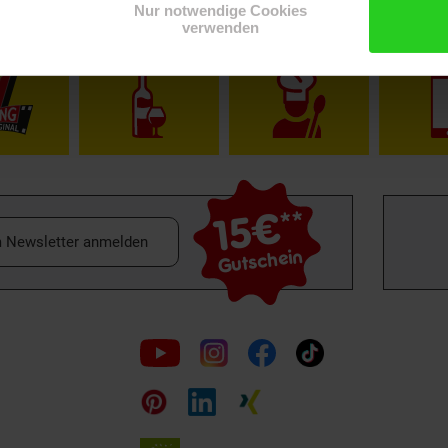
Nur notwendige Cookies
verwenden
Shop
Weinwelt
Rezeptwelt
Net
15€
**
m Newsletter anmelden
Gutschein
Folge
uns
auf