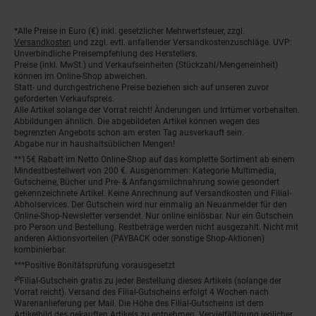
*Alle Preise in Euro (€) inkl. gesetzlicher Mehrwertsteuer, zzgl.
Fußnoten
Versandkosten
und zzgl. evtl. anfallender Versandkostenzuschläge. UVP:
Unverbindliche Preisempfehlung des Herstellers.
Preise (inkl. MwSt.) und Verkaufseinheiten (Stückzahl/Mengeneinheit)
können im Online-Shop abweichen.
Statt- und durchgestrichene Preise beziehen sich auf unseren zuvor
geforderten Verkaufspreis.
Alle Artikel solange der Vorrat reicht! Änderungen und Irrtümer vorbehalten.
Abbildungen ähnlich. Die abgebildeten Artikel können wegen des
begrenzten Angebots schon am ersten Tag ausverkauft sein.
Abgabe nur in haushaltsüblichen Mengen!
**15€ Rabatt im Netto Online-Shop auf das komplette Sortiment ab einem
Mindestbestellwert von 200 €. Ausgenommen: Kategorie Multimedia,
Gutscheine, Bücher und Pre- & Anfangsmilchnahrung sowie gesondert
gekennzeichnete Artikel. Keine Anrechnung auf Versandkosten und Filial-
Abholservices. Der Gutschein wird nur einmalig an Neuanmelder für den
Online-Shop-Newsletter versendet. Nur online einlösbar. Nur ein Gutschein
pro Person und Bestellung. Restbeträge werden nicht ausgezahlt. Nicht mit
anderen Aktionsvorteilen (PAYBACK oder sonstige Shop-Aktionen)
kombinierbar.
***Positive Bonitätsprüfung vorausgesetzt
²⁰Filial-Gutschein gratis zu jeder Bestellung dieses Artikels (solange der
Vorrat reicht). Versand des Filial-Gutscheins erfolgt 4 Wochen nach
Warenanlieferung per Mail. Die Höhe des Filial-Gutscheins ist dem
Artikelbild des gekauften Artikels zu entnehmen. Vervielfältigung jeglicher