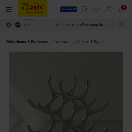
Payback
Prospekte
0
Arti
Menü
Suchfeld einblenden
Filiale finden
Warenkorb
inlösen
bequem per Rechnung bezahlen***
Wohnzimmer & Esszimmer
Wohnwände, Vitrinen & Regale
KADIMA DESI