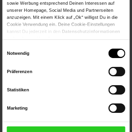
sowie Werbung entsprechend Deinen Interessen auf
Versandinformationen
unserer Homepage, Social Media und Partnerseiten
anzuzeigen. Mit einem Klick auf „Ok“ willigst Du in die
Herstellerinformationen
Cookie Verwendung ein. Deine Cookie-Einstellungen
kannst Du jederzeit in den
Datenschutzinformationen
ändern bzw. widerrufen.
Einwilligungsauswahl
Notwendig
Fußzeile
Weitere Online-Angebote
Präferenzen
Netto Reisen
TV-Shop
Weinwelt
Statistiken
Marketing
Rezeptwelt
NettoKOM
Karriere