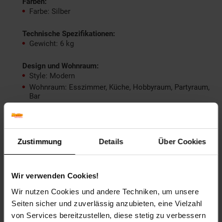
Farben:
Farbe: Silber
Technische Spezifikationen:
Gewicht: 6 kg
Design und Wohnraum:
Style: Modern
Wohnraum: Esszimmer, Küche, Hobbyraum, Partyraum,
Bar
Lieferdetails und Montage:
Lieferzustand: Montiert
Artikelnummer: BARWL1.252
Zustimmung
Details
Über Cookies
Artikelnummer: 2605726001
EAN: 4251745764436
Wir verwenden Cookies!
Artikel gehört zur Kategorie:
Wohnwände, Vitrinen & Regale
Wir nutzen Cookies und andere Techniken, um unsere
Seiten sicher und zuverlässig anzubieten, eine Vielzahl
von Services bereitzustellen, diese stetig zu verbessern