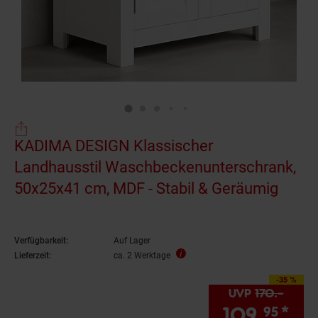
KADIMA DESIGN Klassischer
Landhausstil Waschbeckenunterschrank,
50x25x41 cm, MDF - Stabil & Geräumig
Verfügbarkeit:
Auf Lager
Lieferzeit:
ca. 2 Werktage
-35 %
Sie Sparen 35 Prozent,
UVP
170.–
UVP :
109.
*
Sie
95