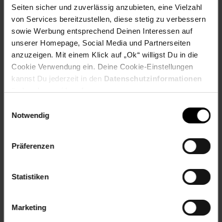
EAN: 4251745764672
Seiten sicher und zuverlässig anzubieten, eine Vielzahl
Artikel gehört zur Kategorie:
Bad-Unterschränke
von Services bereitzustellen, diese stetig zu verbessern
sowie Werbung entsprechend Deinen Interessen auf
unserer Homepage, Social Media und Partnerseiten
anzuzeigen. Mit einem Klick auf „Ok“ willigst Du in die
Versandinformationen
Cookie Verwendung ein. Deine Cookie-Einstellungen
kannst Du jederzeit in den
Datenschutzinformationen
ändern bzw. widerrufen.
Herstellerinformationen
Einwilligungsauswahl
Notwendig
Präferenzen
Fußzeile
Weitere Online-Angebote
Statistiken
Netto Reisen
TV-Shop
Weinwelt
Marketing