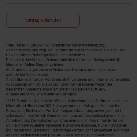
Vertrag widerrufen
*Alle Preise in Euro (€) inkl. gesetzlicher Mehrwertsteuer, zzgl.
Fußnoten
Versandkosten
und zzgl. evtl. anfallender Versandkostenzuschläge. UVP:
Unverbindliche Preisempfehlung des Herstellers.
Preise (inkl. MwSt.) und Verkaufseinheiten (Stückzahl/Mengeneinheit)
können im Online-Shop abweichen.
Statt- und durchgestrichene Preise beziehen sich auf unseren zuvor
geforderten Verkaufspreis.
Alle Artikel solange der Vorrat reicht! Änderungen und Irrtümer vorbehalten.
Abbildungen ähnlich. Die abgebildeten Artikel können wegen des
begrenzten Angebots schon am ersten Tag ausverkauft sein.
Abgabe nur in haushaltsüblichen Mengen!
**15€ Rabatt im Netto Online-Shop auf das komplette Sortiment ab einem
Mindestbestellwert von 200 €. Ausgenommen: Kategorie Multimedia,
Gutscheine, Bücher und Pre- & Anfangsmilchnahrung sowie gesondert
gekennzeichnete Artikel. Keine Anrechnung auf Versandkosten und Filial-
Abholservices. Der Gutschein wird nur einmalig an Neuanmelder für den
Online-Shop-Newsletter versendet. Nur online einlösbar. Nur ein Gutschein
pro Person und Bestellung. Restbeträge werden nicht ausgezahlt. Nicht mit
anderen Aktionsvorteilen (PAYBACK oder sonstige Shop-Aktionen)