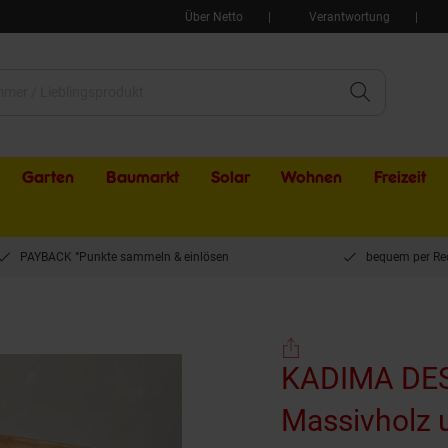
Über Netto
Verantwortung
Garten
Baumarkt
Solar
Wohnen
Freizeit
PAYBACK °Punkte sammeln & einlösen
bequem per Re
KADIMA DESIGN Beistelltisch aus Massivholz und Metall, Platzsparend, Vielseitig,
KADIMA DESI
Massivholz u