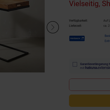
Vielseitig, 
Verfügbarkeit:
Auf 
Lieferzeit:
ca. 
Payback Punkte
Bas
Ext
Garantieverlängerung 
mit