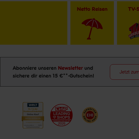
Netto Reisen
TV-
Abonniere unseren
Newsletter
und
Jetzt zu
sichere dir einen 15 €**-Gutschein!
Newsletter Anmeldung