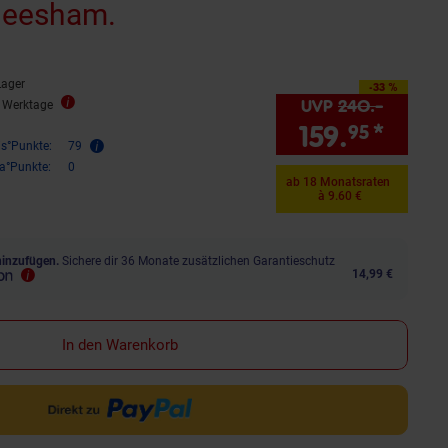
Sheesham.
Lager
-33 %
Sie Sparen 33 Prozent,
UVP
240.–
UVP : 
2 Werktage
159.
*
Sie 
95
is°Punkte:
79
ra°Punkte:
0
ab 18 Monatsraten
à 9.60 €
hinzufügen.
Sichere dir 36 Monate zusätzlichen Garantieschutz
14,99 €
In den Warenkorb