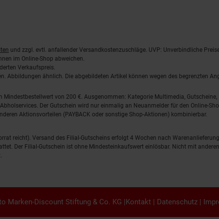
ten
und zzgl. evtl. anfallender Versandkostenzuschläge. UVP: Unverbindliche Preis
önnen im Online-Shop abweichen.
derten Verkaufspreis.
lten. Abbildungen ähnlich. Die abgebildeten Artikel können wegen des begrenzten A
em Mindestbestellwert von 200 €. Ausgenommen: Kategorie Multimedia, Gutscheine
Abholservices. Der Gutschein wird nur einmalig an Neuanmelder für den Online-Shop
anderen Aktionsvorteilen (PAYBACK oder sonstige Shop-Aktionen) kombinierbar.
 Vorrat reicht). Versand des Filial-Gutscheins erfolgt 4 Wochen nach Warenanlieferung
stattet. Der Filial-Gutschein ist ohne Mindesteinkaufswert einlösbar. Nicht mit and
.
o Marken-Discount Stiftung & Co. KG |
Kontakt
|
Datenschutz
|
Imp