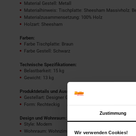
Material Gestell: Metall
Materialhinweis: Tischplatte: Sheesham Massivholz. Be
Materialzusammensetzung: 100% Holz
Holzart: Sheesham
Farben:
Farbe Tischplatte: Braun
Farbe Gestell: Schwarz
Technische Spezifikationen:
Belastbarkeit: 15 kg
Gewicht: 13 kg
Produktdetails und Ausstattung:
Gestellart: Designer Gestell
Form: Rechteckig
Zustimmung
Design und Wohnraum:
Style: Modern
Wohnraum: Wohnzimmer
Wir verwenden Cookies!