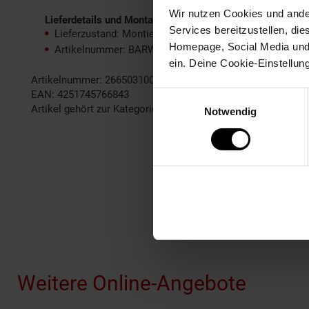
Wir nutzen Cookies und ander
Lieferdetails und Montage:
Services bereitzustellen, di
Lieferzustand: Montiert
Homepage, Social Media und P
Artikelnummer: BARWL5.667
ein. Deine Cookie-Einstellun
Artikelnummer: 2665031000
EAN: 4251745766843
Einwilligungsauswahl
Artikel gehört zur Kategorie:
Beistelltische
Notwendig
Fußzeile
Weitere Online-Angebote