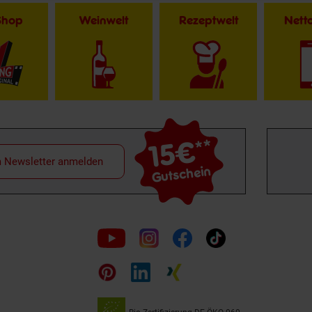
Shop
Weinwelt
Rezeptwelt
Net
15€
**
m Newsletter anmelden
Gutschein
Folge
uns
auf