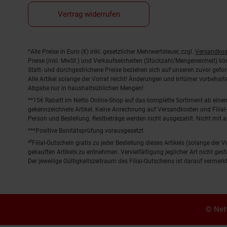
Vertrag widerrufen
Fußnoten
*Alle Preise in Euro (€) inkl. gesetzlicher Mehrwertsteuer, zzgl.
Versandkos
Preise (inkl. MwSt.) und Verkaufseinheiten (Stückzahl/Mengeneinheit) k
Statt- und durchgestrichene Preise beziehen sich auf unseren zuvor gefor
Alle Artikel solange der Vorrat reicht! Änderungen und Irrtümer vorbeha
Abgabe nur in haushaltsüblichen Mengen!
**15€ Rabatt im Netto Online-Shop auf das komplette Sortiment ab ein
gekennzeichnete Artikel. Keine Anrechnung auf Versandkosten und Filial-
Person und Bestellung. Restbeträge werden nicht ausgezahlt. Nicht mit 
***Positive Bonitätsprüfung vorausgesetzt
²⁰Filial-Gutschein gratis zu jeder Bestellung dieses Artikels (solange der
gekauften Artikels zu entnehmen. Vervielfältigung jeglicher Art nicht ge
Der jeweilige Gültigkeitszeitraum des Filial-Gutscheins ist darauf vermerkt
© Nett