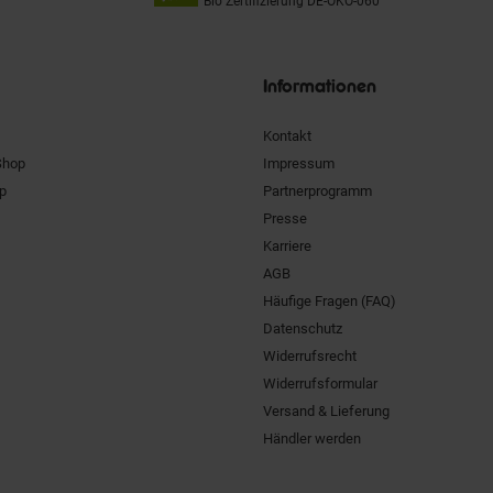
Bio Zertifizierung
DE-ÖKO-060
Unsere
Siegel
Informationen
Kontakt
Shop
Impressum
pp
Partnerprogramm
Presse
Karriere
AGB
Häufige Fragen (FAQ)
Datenschutz
Widerrufsrecht
Widerrufsformular
Versand & Lieferung
Händler werden