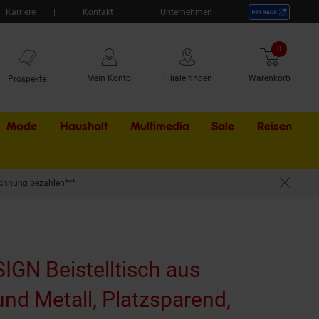
Karriere
Kontakt
Unternehmen
0
Artikel
Mein Konto
Filiale finden
Warenkorb
Prospekte
Mode
Haushalt
Multimedia
Sale
Externer Li
Reisen
chnung bezahlen***
 Sheesham.
GN Beistelltisch aus
nd Metall, Platzsparend,