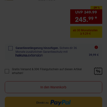
-29 %
Sie Sparen 29 Prozent,
UVP
349.
99
UVP 
245.
*
Sie
99
ab 30 Monatsraten
à 9.29 €
Garantieverlängerung hinzufügen.
Sichere dir 36
Monate zusätzlichen Garantieschutz mit
39,99 €
Gratis Versand & 30€ Filialgutschein auf diesen Artikel
Promotion "Gratis Versand &amp; 30€ Filialgutschein auf diesen Artikel 
erhalten!
In den Warenkorb