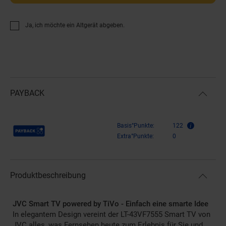
Ja, ich möchte ein Altgerät abgeben.
PAYBACK
Payback Punkte
Basis°Punkte:
122
Extra°Punkte:
0
Produktbeschreibung
JVC Smart TV powered by TiVo - Einfach eine smarte Idee
In elegantem Design vereint der LT-43VF7555 Smart TV von
JVC alles, was Fernsehen heute zum Erlebnis für Sie und