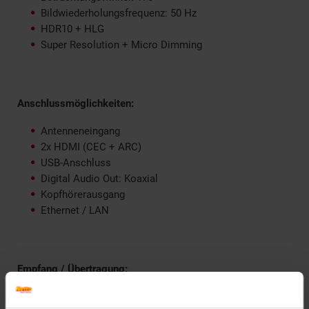
Bildwiederholungsfrequenz: 50 Hz
HDR10 + HLG
Super Resolution + Micro Dimming
Anschlussmöglichkeiten:
Antenneneingang
2x HDMI (CEC + ARC)
USB-Anschluss
Digital Audio Out: Koaxial
Kopfhörerausgang
Ethernet / LAN
Empfang / Übertragung:
Digitaler Fernsehempfang (DVB): -T2/-C/-S2