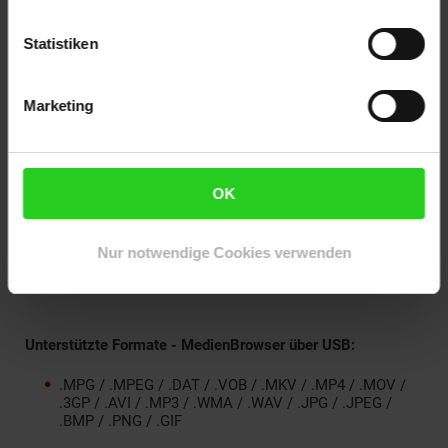
Statistiken
Komfort / Ausstattung:
Sleep Timer
Marketing
Media Player
HDMI ARC
HDMI CEC
Teletext
OK
Kindersicherung
Grundlegender Hotelmodus
Nur notwendige Cookies verwenden
Elektronischer Programmführer (EPG)
Unterstützte Formate - MedienBrowser über USB:
.MPG / .MPEG / .DAT / .VOB / .MKV / .MP4 / .MOV /
.3GP / .AVI / .MP3 / .WMA / .WAV / .JPG / .JPEG /
.BMP / .PNG / .GIF