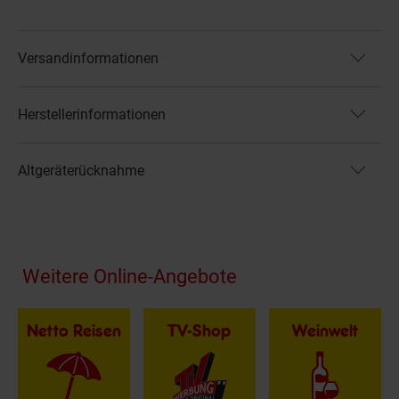
Versandinformationen
Herstellerinformationen
Altgeräterücknahme
Fußzeile
Weitere Online-Angebote
Netto Reisen
TV-Shop
Weinwelt