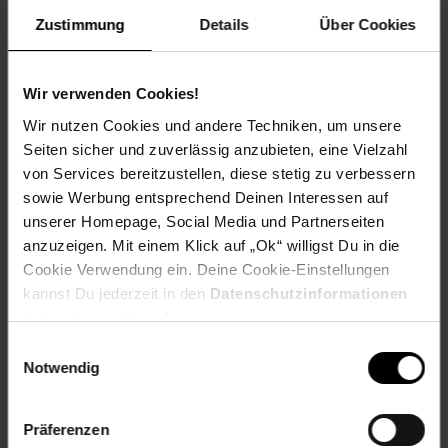
Commoninterface Typ: 1x CI+ Schacht
Zustimmung
Details
Über Cookies
Ton:
Wir verwenden Cookies!
Ausgangsleistung (RMS): 2x 8 Watt (RMS)
Wir nutzen Cookies und andere Techniken, um unsere
Tonformate: Dual Stereo/Nicam
Seiten sicher und zuverlässig anzubieten, eine Vielzahl
Dolby Digital Plus
von Services bereitzustellen, diese stetig zu verbessern
Dolby Audio
sowie Werbung entsprechend Deinen Interessen auf
DTS Virtual X + DTS HD
unserer Homepage, Social Media und Partnerseiten
5 Band Equalizer
anzuzeigen. Mit einem Klick auf „Ok“ willigst Du in die
Cookie Verwendung ein. Deine Cookie-Einstellungen
kannst Du jederzeit in den
Datenschutzinformationen
Smart TV powered by TiVo:
ändern bzw. widerrufen.
Einwilligungsauswahl
Webbrowser & Hbb TV
Notwendig
Prime Video / Netlfix / Youtube / Twitch / DAZN uvm.
Works with Alexa / Google Assistant
Bildschirmspiegelung (Miracast)
Präferenzen
WLAN