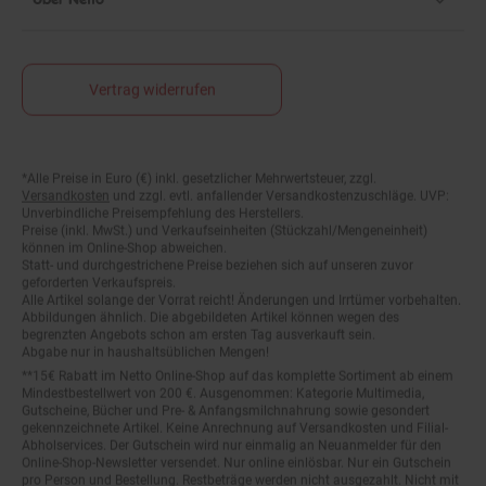
Vertrag widerrufen
*Alle Preise in Euro (€) inkl. gesetzlicher Mehrwertsteuer, zzgl.
Fußnoten
Versandkosten
und zzgl. evtl. anfallender Versandkostenzuschläge. UVP:
Unverbindliche Preisempfehlung des Herstellers.
Preise (inkl. MwSt.) und Verkaufseinheiten (Stückzahl/Mengeneinheit)
können im Online-Shop abweichen.
Statt- und durchgestrichene Preise beziehen sich auf unseren zuvor
geforderten Verkaufspreis.
Alle Artikel solange der Vorrat reicht! Änderungen und Irrtümer vorbehalten.
Abbildungen ähnlich. Die abgebildeten Artikel können wegen des
begrenzten Angebots schon am ersten Tag ausverkauft sein.
Abgabe nur in haushaltsüblichen Mengen!
**15€ Rabatt im Netto Online-Shop auf das komplette Sortiment ab einem
Mindestbestellwert von 200 €. Ausgenommen: Kategorie Multimedia,
Gutscheine, Bücher und Pre- & Anfangsmilchnahrung sowie gesondert
gekennzeichnete Artikel. Keine Anrechnung auf Versandkosten und Filial-
Abholservices. Der Gutschein wird nur einmalig an Neuanmelder für den
Online-Shop-Newsletter versendet. Nur online einlösbar. Nur ein Gutschein
pro Person und Bestellung. Restbeträge werden nicht ausgezahlt. Nicht mit