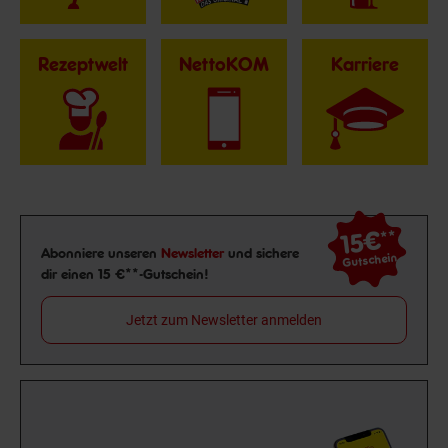
Rezeptwelt
NettoKOM
Karriere
15€
**
Newsletter Anmeldung
Abonniere unseren
Newsletter
und sichere
Gutschein
dir einen 15 €**-Gutschein!
Jetzt zum Newsletter anmelden