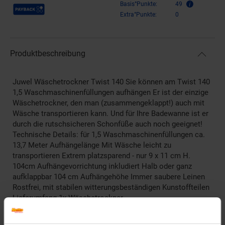
Payback Punkte
Basis°Punkte:
49
Extra°Punkte:
0
Produktbeschreibung
Juwel Wäschetrockner Twist 140 Sie können am Twist 140
1,5 Waschmaschinenfüllungen aufhängen Er ist der einzige
Wäschetrockner, den man (zusammengeklappt!) auch mit
Wäsche transportieren kann. Und für Ihre Badewanne ist er
durch die rutschsicheren Schonfüße auch noch geeignet!
Technische Details: für 1,5 Waschmaschinenfüllungen ca.
13,7 Meter Aufhängelänge Mit Wäsche leicht zu
transportieren Extrem platzsparend - nur 9 x 11 cm H.
104cm Aufhängevorrichtung inkludiert Halb oder ganz
aufklappbar 104 cm Aufhängehöhe Immer saubere Leinen
Rostfrei, mit stabilen witterungsbeständigen Kunstoffteilen
Lieferumfang 1x Wäschetrockner
Artikelnummer: 2806937000