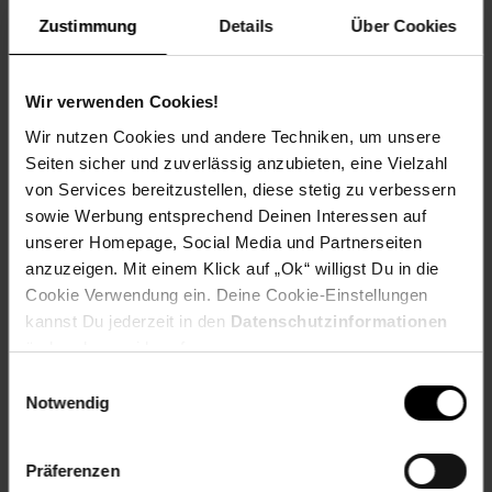
EAN: 9001567308555
Zustimmung
Details
Über Cookies
Artikel gehört zur Kategorie:
Weiteres Bad-Zubehör
Wir verwenden Cookies!
Wir nutzen Cookies und andere Techniken, um unsere
Versandinformationen
Seiten sicher und zuverlässig anzubieten, eine Vielzahl
von Services bereitzustellen, diese stetig zu verbessern
Herstellerinformationen
sowie Werbung entsprechend Deinen Interessen auf
unserer Homepage, Social Media und Partnerseiten
anzuzeigen. Mit einem Klick auf „Ok“ willigst Du in die
Cookie Verwendung ein. Deine Cookie-Einstellungen
kannst Du jederzeit in den
Datenschutzinformationen
Fußzeile
Weitere Online-Angebote
ändern bzw. widerrufen.
Einwilligungsauswahl
Netto Reisen
TV-Shop
Weinwelt
Notwendig
Präferenzen