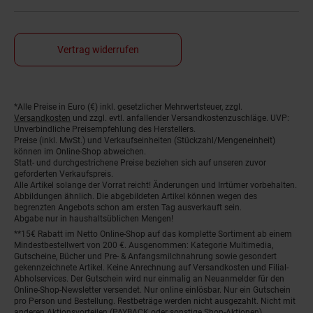
Vertrag widerrufen
*Alle Preise in Euro (€) inkl. gesetzlicher Mehrwertsteuer, zzgl.
Fußnoten
Versandkosten
und zzgl. evtl. anfallender Versandkostenzuschläge. UVP:
Unverbindliche Preisempfehlung des Herstellers.
Preise (inkl. MwSt.) und Verkaufseinheiten (Stückzahl/Mengeneinheit)
können im Online-Shop abweichen.
Statt- und durchgestrichene Preise beziehen sich auf unseren zuvor
geforderten Verkaufspreis.
Alle Artikel solange der Vorrat reicht! Änderungen und Irrtümer vorbehalten.
Abbildungen ähnlich. Die abgebildeten Artikel können wegen des
begrenzten Angebots schon am ersten Tag ausverkauft sein.
Abgabe nur in haushaltsüblichen Mengen!
**15€ Rabatt im Netto Online-Shop auf das komplette Sortiment ab einem
Mindestbestellwert von 200 €. Ausgenommen: Kategorie Multimedia,
Gutscheine, Bücher und Pre- & Anfangsmilchnahrung sowie gesondert
gekennzeichnete Artikel. Keine Anrechnung auf Versandkosten und Filial-
Abholservices. Der Gutschein wird nur einmalig an Neuanmelder für den
Online-Shop-Newsletter versendet. Nur online einlösbar. Nur ein Gutschein
pro Person und Bestellung. Restbeträge werden nicht ausgezahlt. Nicht mit
anderen Aktionsvorteilen (PAYBACK oder sonstige Shop-Aktionen)