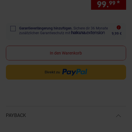
99.
*
nur
99
Garantieverlängerung hinzufügen.
Sichere dir 36 Monate
zusätzlichen Garantieschutz mit
9,99 €
In den Warenkorb
PAYBACK