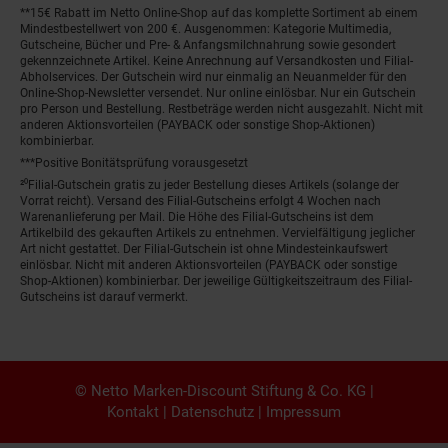
**15€ Rabatt im Netto Online-Shop auf das komplette Sortiment ab einem
Mindestbestellwert von 200 €. Ausgenommen: Kategorie Multimedia,
Gutscheine, Bücher und Pre- & Anfangsmilchnahrung sowie gesondert
gekennzeichnete Artikel. Keine Anrechnung auf Versandkosten und Filial-
Abholservices. Der Gutschein wird nur einmalig an Neuanmelder für den
Online-Shop-Newsletter versendet. Nur online einlösbar. Nur ein Gutschein
pro Person und Bestellung. Restbeträge werden nicht ausgezahlt. Nicht mit
anderen Aktionsvorteilen (PAYBACK oder sonstige Shop-Aktionen)
kombinierbar.
***Positive Bonitätsprüfung vorausgesetzt
²⁰Filial-Gutschein gratis zu jeder Bestellung dieses Artikels (solange der
Vorrat reicht). Versand des Filial-Gutscheins erfolgt 4 Wochen nach
Warenanlieferung per Mail. Die Höhe des Filial-Gutscheins ist dem
Artikelbild des gekauften Artikels zu entnehmen. Vervielfältigung jeglicher
Art nicht gestattet. Der Filial-Gutschein ist ohne Mindesteinkaufswert
einlösbar. Nicht mit anderen Aktionsvorteilen (PAYBACK oder sonstige
Shop-Aktionen) kombinierbar. Der jeweilige Gültigkeitszeitraum des Filial-
Gutscheins ist darauf vermerkt.
© Netto Marken-Discount Stiftung & Co. KG |
Kontakt
|
Datenschutz
|
Impressum