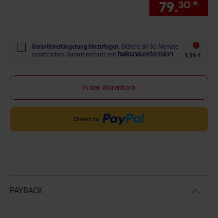
79.
*
nur
30
Garantieverlängerung hinzufügen.
Sichere dir 36 Monate
zusätzlichen Garantieschutz mit
9,99 €
In den Warenkorb
PAYBACK