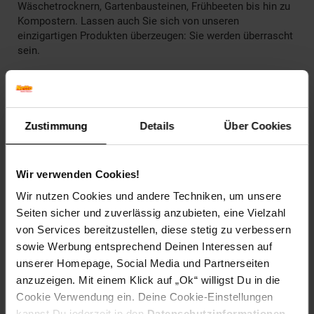
Wäschetrocknern, Gartenbausteinen, Frühbeeten bis hin zu
Kompostern. Lassen auch Sie sich von unseren
einzigartigen Produkten überzeugen: Sie werden überrascht
sein.
Artikelnummer: 2806933000
EAN: 9001567201610
Artikel gehört zur Kategorie:
Weitere Gartenmöbel
Zustimmung
Details
Über Cookies
Wir verwenden Cookies!
Versandinformationen
Wir nutzen Cookies und andere Techniken, um unsere
Seiten sicher und zuverlässig anzubieten, eine Vielzahl
Herstellerinformationen
von Services bereitzustellen, diese stetig zu verbessern
sowie Werbung entsprechend Deinen Interessen auf
unserer Homepage, Social Media und Partnerseiten
anzuzeigen. Mit einem Klick auf „Ok“ willigst Du in die
Cookie Verwendung ein. Deine Cookie-Einstellungen
Fußzeile
Weitere Online-Angebote
kannst Du jederzeit in den
Datenschutzinformationen