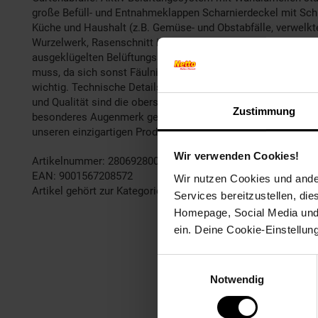
große Befüll- und Entnahmeklappen Scharnierdeckel mit Sc
Küche und Haushalt (z.B. Gemüse- und Obstabfälle, verwelkte
Wurzelwerk, Rasenschnitt in geringer Menge – möglichst an
ausgeklügelten Belüftungs­system. Gemischte Küchen- und G
muss, da sich sonst Fäulnisbakterien unangenehm bemerkbar 
wichtig. Technische Details: Länge: 107cm Breite: 107cm Hö
und Qualität sind die obersten Maximen von allen Juwel Produ
Zustimmung
besonderes Augenmerk gelegt. Unser Produktangebot reicht
unseren einzigartigen Produkten überzeugen: Sie werden übe
Wir verwenden Cookies!
Artikelnummer: 2806928000
EAN: 9001567208572
Wir nutzen Cookies und ander
Artikel gehört zur Kategorie:
Weitere Gartenmöbel
Services bereitzustellen, di
Homepage, Social Media und P
ein. Deine Cookie-Einstellun
Einwilligungsauswahl
Notwendig