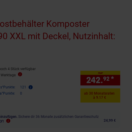
stbehälter Komposter
0 XXL mit Deckel, Nutzinhalt:
noch 4 Stück verfügbar
nur
3 Werktage
242.
*
nur 
92
is°Punkte:
121
ra°Punkte:
0
ab 30 Monatsraten
à 9.17 €
hinzufügen.
Sichere dir 36 Monate zusätzlichen Garantieschutz
24,99 €