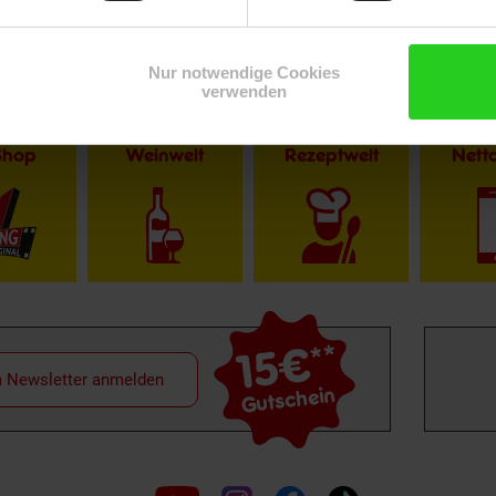
Nur notwendige Cookies
verwenden
Shop
Weinwelt
Rezeptwelt
Net
15€
**
m Newsletter anmelden
Gutschein
Folge