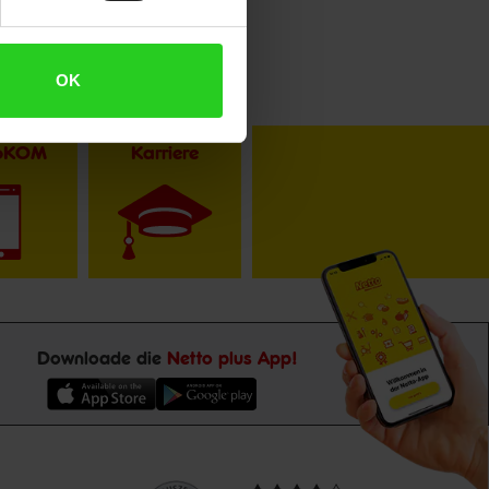
OK
toKOM
Karriere
Downloade die
Netto plus App!
Unsere