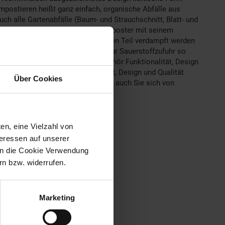
ostieren heißt ganz einfach, organische Abfälle aus
ch alle Gartenabfälle (Baum- und Strauchschnitt, Blatt- und
. Dabei hilft Ihnen der JUWEL Komposter mit seinem
s 70 % Wasser, das zu einem großen Teil verdampft werden
t eine gute Ent- und Belüftung zur Sauerstoffzufuhr so
ang: 1x Komposter 1x Montagezubehör Funktionalität, Design
ert. Dabei wird auf Funktionalität, Design und Qualität
Über Cookies
n bis hin zu Kompostern. Lassen auch Sie sich von
en, eine Vielzahl von
teressen auf unserer
 in die Cookie Verwendung
n bzw. widerrufen.
Marketing