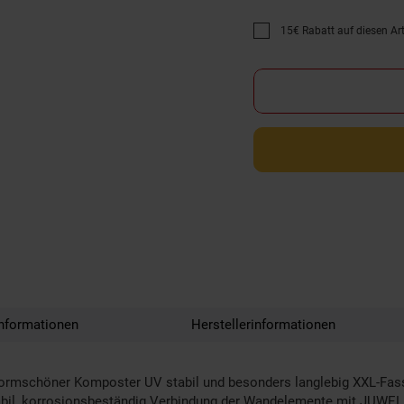
15€ Rabatt auf diesen Arti
Promotion "15€ Rabatt au
nformationen
Herstellerinformationen
mschöner Komposter UV stabil und besonders langlebig XXL-Fassun
tabil, korrosionsbeständig Verbindung der Wandelemente mit JUW