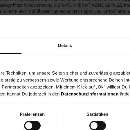
hiebegriff zur Windsicherung DIE NATUR KENNT KEINE ABFÄLLE Komp
 Schnitt- und Topfpflanzen, unbedrucktes Papier und Karton) aber au
getrocknet) unter Sauerstoffeinfluss in Komposterde umzuwandeln
artenabfälle haben üblicherweise einen Wassergehalt von ca. 60 bi
machen (schlechter Geruch, geringe Abbauleistung etc.). Deshalb is
he: 109cm Nutzinhalt: ca: 900 L Material: UV-beständig Lieferumf
kten. Wir haben uns auf Produkte für Garten und Haushalt spezialisi
Details
 von Wäschespinnen, Wäschetrocknern, Gartenbausteinen, Frühbeete
rrascht sein.
e Techniken, um unsere Seiten sicher und zuverlässig anzubiet
ese stetig zu verbessern sowie Werbung entsprechend Deinen In
artnerseiten anzuzeigen. Mit einem Klick auf „Ok“ willigst Du
gen kannst Du jederzeit in den
Datenschutzinformationen
änder
Präferenzen
Statistiken