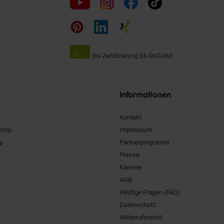
uns
auf
Bio Zertifizierung
DE-ÖKO-060
Unsere
Siegel
Informationen
Kontakt
Shop
Impressum
pp
Partnerprogramm
Presse
Karriere
AGB
Häufige Fragen (FAQ)
Datenschutz
Widerrufsrecht