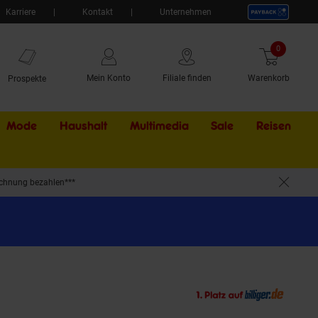
Karriere
Kontakt
Unternehmen
0
Artikel
Mein Konto
Filiale finden
Warenkorb
Prospekte
Mode
Haushalt
Multimedia
Sale
Externer Li
Reisen
chnung bezahlen***