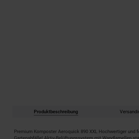
Produktbeschreibung
Versandi
Premium Komposter Aeroquick 890 XXL Hochwertiger und for
Gartenabfälle! Aktiv-Belüftungssystem mit Wandlamellen s