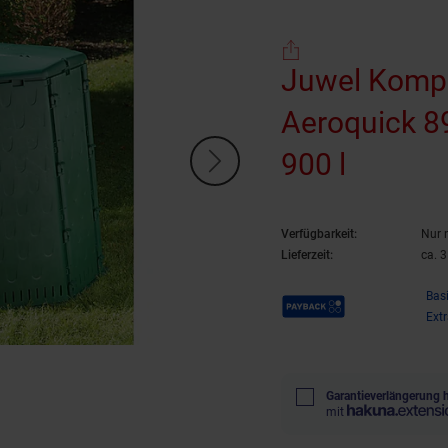
Juwel Kompo
Aeroquick 89
900 l
Verfügbarkeit:
Nur 
Lieferzeit:
ca. 
Payback Punkte
Bas
Ext
Garantieverlängerung 
mit