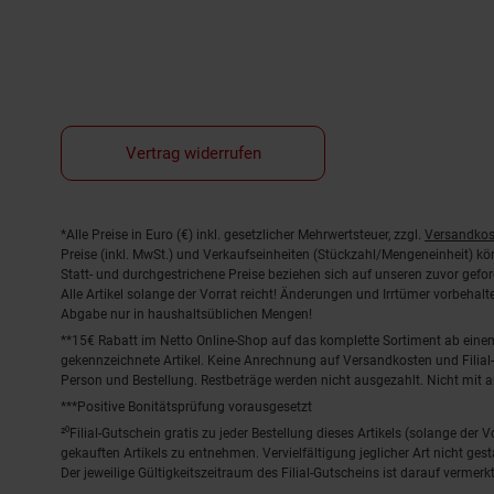
Vertrag widerrufen
Fußnoten
*Alle Preise in Euro (€) inkl. gesetzlicher Mehrwertsteuer, zzgl.
Versandkos
Preise (inkl. MwSt.) und Verkaufseinheiten (Stückzahl/Mengeneinheit) k
Statt- und durchgestrichene Preise beziehen sich auf unseren zuvor gefor
Alle Artikel solange der Vorrat reicht! Änderungen und Irrtümer vorbeha
Abgabe nur in haushaltsüblichen Mengen!
**15€ Rabatt im Netto Online-Shop auf das komplette Sortiment ab ein
gekennzeichnete Artikel. Keine Anrechnung auf Versandkosten und Filial-
Person und Bestellung. Restbeträge werden nicht ausgezahlt. Nicht mit 
***Positive Bonitätsprüfung vorausgesetzt
²⁰Filial-Gutschein gratis zu jeder Bestellung dieses Artikels (solange der
gekauften Artikels zu entnehmen. Vervielfältigung jeglicher Art nicht ge
Der jeweilige Gültigkeitszeitraum des Filial-Gutscheins ist darauf vermerkt