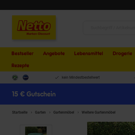
Schließen
Suche:
Bestseller
Angebote
Lebensmittel
Drogerie
Rezepte
kein Mindestbestellwert
15 € Gutschein
Startseite
Garten
Gartenmöbel
Weitere Gartenmöbel
Juwel 