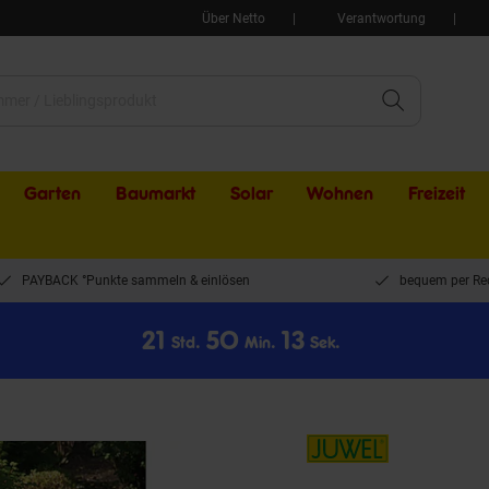
Über Netto
Verantwortung
Garten
Baumarkt
Solar
Wohnen
Freizeit
PAYBACK °Punkte sammeln & einlösen
bequem per Re
2
1
5
0
1
3
Std.
Min.
Sek.
Kompostbehälter Komposter Aeroquick 890 XXL mit Deckel, Nutzinhalt: 900 l