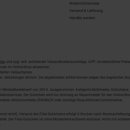
Widerrufsformular
Versand & Lieferung
Händler werden
ten
und zzgl. evtl. anfallender Versandkostenzuschläge. UVP: Unverbindliche Preis
önnen im Online-Shop abweichen.
derten Verkaufspreis.
lten. Abbildungen ähnlich. Die abgebildeten Artikel können wegen des begrenzten A
em Mindestbestellwert von 200 €. Ausgenommen: Kategorie Multimedia, Gutscheine
Abholservices. Der Gutschein wird nur einmalig an Neuanmelder für den Online-Shop
anderen Aktionsvorteilen (PAYBACK oder sonstige Shop-Aktionen) kombinierbar.
 Vorrat reicht). Versand des Filial-Gutscheins erfolgt 4 Wochen nach Warenanlieferung
stattet. Der Filial-Gutschein ist ohne Mindesteinkaufswert einlösbar. Nicht mit and
.