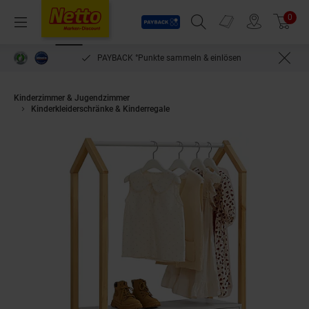
Payback
Prospekte
0
Arti
Menü
Suchfeld einblenden
Filiale finden
Warenkorb
CK °Punkte sammeln & einlösen
bequem per Rechnung bezahle
Kinderzimmer & Jugendzimmer
Kinderkleiderschränke & Kinderregale
Juskys Kinder Kleiderständer Fil