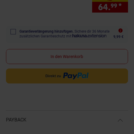
64.
*
nur
99
Garantieverlängerung hinzufügen.
Sichere dir 36 Monate
zusätzlichen Garantieschutz mit
9,99 €
In den Warenkorb
PAYBACK