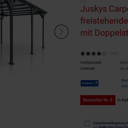
Juskys Carp
freistehend
mit Doppels
Kundenbewertung: 4,06 von 5 
(131
Kunde
)
Verfügbarkeit:
Auf 
Lieferzeit:
ca. 
Payback Punkte
Bas
Ext
Bestseller Nr. 8
in Ka
Garantieverlängerung 
mit