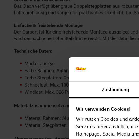
Das Dach verfügt über graue Doppelstegplatten aus robuste
lichtdurchlässig und sorgen für praktisches Oberlicht. Die 
Einfache & freistehende Montage
Der Carport ist für eine freistehende Montage ausgelegt un
wird dennoch eine hohe Stabilität erreicht. Mit der detaill
Technische Daten:
Marke: Juskys
Farbe Rahmen: Anthrazit
Farbe Stegplatten: Grau
Schneelast: Max. 100 kg/m²
Zustimmung
Windlast: Max. 326 Pa, ~80km/h
Materialzusammensetzung:
Wir verwenden Cookies!
Material Rahmen: Aluminium (pulverbeschichtet)
Wir nutzen Cookies und ander
Material Stegplatten: Polycarbonat
Services bereitzustellen, di
Homepage, Social Media und P