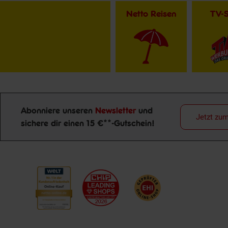
Netto Reisen
TV-
Abonniere unseren
Newsletter
und
Jetzt zu
sichere dir einen 15 €**-Gutschein!
Newsletter Anmeldung