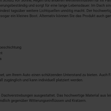
en Schutz vor Sonne, Regen und anderen Wettereinflüssen für Ihr Fa
terungsbeständig und sorgt für eine lange Lebensdauer. Im Dach si
mindest tagsüber weitere Lichtquellen unnötig macht. Der hochwertig
 sogar ein kleines Boot. Alternativ können Sie das Produkt auch g
beschichtung
ht
ss
gnet, um Ihrem Auto einen schützenden Unterstand zu bieten. Auch F
ll zugänglich und kann individuell platziert werden.
hen Dachverstrebungen ausgestattet. Das hochwertige Material aus l
ndlich gegenüber Witterungseinflüssen und Kratzern.