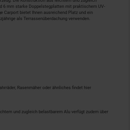
hrzeug. Die Konstruktion aus leichtem und zugleich
nd 6 mm starke Doppelstegplatten mit praktischem UV-
e Carport bietet Ihnen ausreichend Platz und ein
anzjährige als Terrassenüberdachung verwenden.
ahrräder, Rasenmäher oder ähnliches findet hier
eichtem und zugleich belastbarem Alu verfügt zudem über