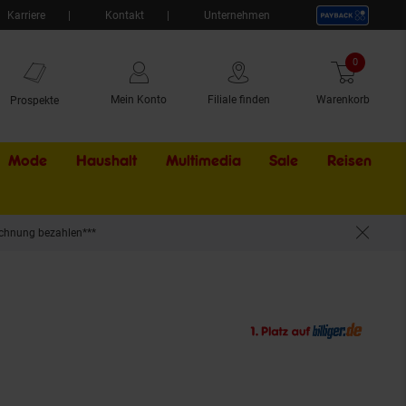
Karriere
Kontakt
Unternehmen
0
Artikel
Mein Konto
Filiale finden
Warenkorb
Prospekte
Mode
Haushalt
Multimedia
Sale
Externer Li
Reisen
chnung bezahlen***
oppelstegplatten