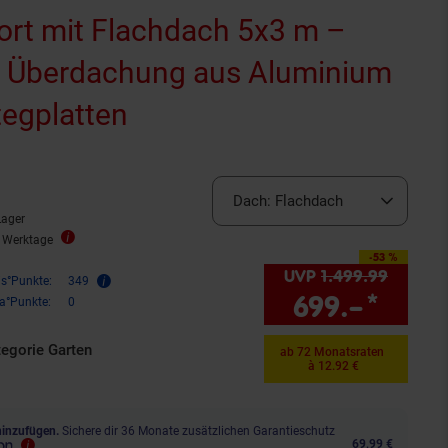
ort mit Flachdach 5x3 m –
e Überdachung aus Aluminium
tegplatten
Sternen
nbewertungen
Dach:
Flachdach
Lager
8 Werktage
-53 %
Sie Sparen 53 Prozent,
UVP
1.499.
99
UVP : 1
is°Punkte:
349
699.–
*
Sie S
ra°Punkte:
0
tegorie Garten
ab 72 Monatsraten
à 12.92 €
hinzufügen.
Sichere dir 36 Monate zusätzlichen Garantieschutz
69,99 €