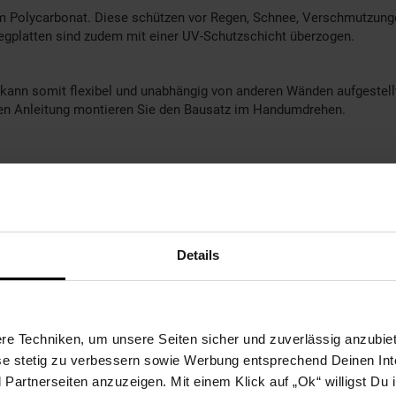
m Polycarbonat. Diese schützen vor Regen, Schnee, Verschmutzung
Stegplatten sind zudem mit einer UV-Schutzschicht überzogen.
d kann somit flexibel und unabhängig von anderen Wänden aufgestel
ierten Anleitung montieren Sie den Bausatz im Handumdrehen.
Details
e Techniken, um unsere Seiten sicher und zuverlässig anzubiet
ese stetig zu verbessern sowie Werbung entsprechend Deinen In
artnerseiten anzuzeigen. Mit einem Klick auf „Ok“ willigst Du