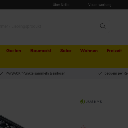
Über Netto
Verantwortung
Garten
Baumarkt
Solar
Wohnen
Freizeit
PAYBACK °Punkte sammeln & einlösen
bequem per Re
ys Carport mit Flachdach 5x3 m – freistehende Überdachung aus Aluminium mit D