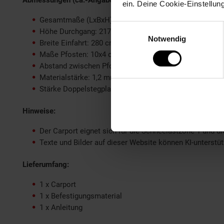
Abmessungen (ca.-Angaben):
ein. Deine Cookie-Einstellun
Gesamtmaße (LxBxH): 503x300x215 cm
Einwilligungsauswahl
Höhe Durchgang: 217 cm (links), 206 cm (rechts)
Notwendig
Breite Einfahrt: 280 cm
Maße Pfosten: 10x4 cm
Abstand zwischen Pfosten: 168 cm
Materialstärke: 1,2 mm
Stärke Doppelstegplatte: 6 mm
Hinweise:
Der Carport eignet sich für die Schneelastzone 1 und d
Texte und Bilder auf dieser Website können KI-unterstüt
Lieferumfang:
1 x Carport
1 x Befestigungsmaterial
1 x Anleitung