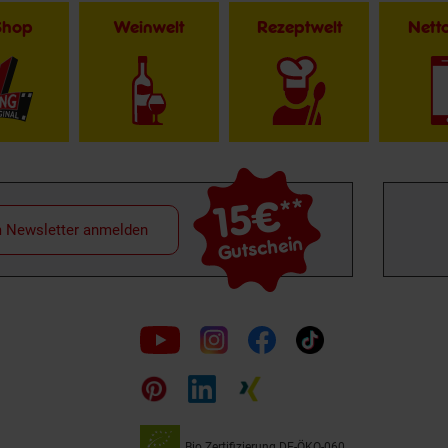
Shop
Weinwelt
Rezeptwelt
Net
15€
**
m Newsletter anmelden
Gutschein
Folge
uns
auf
Bio Zertifizierung
DE-ÖKO-060