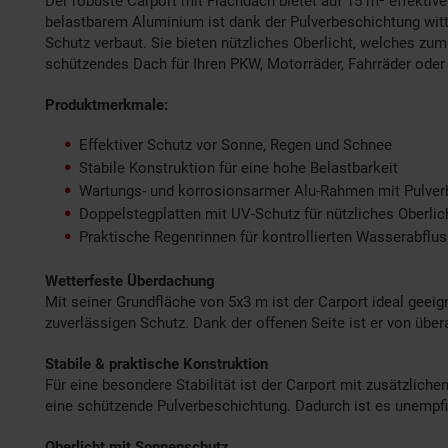
Der robuste Carport mit Flachdach bietet auf 15 m² effektiv
belastbarem Aluminium ist dank der Pulverbeschichtung wit
Schutz verbaut. Sie bieten nützliches Oberlicht, welches zu
schützendes Dach für Ihren PKW, Motorräder, Fahrräder oder
Produktmerkmale:
Effektiver Schutz vor Sonne, Regen und Schnee
Stabile Konstruktion für eine hohe Belastbarkeit
Wartungs- und korrosionsarmer Alu-Rahmen mit Pulver
Doppelstegplatten mit UV-Schutz für nützliches Oberlic
Praktische Regenrinnen für kontrollierten Wasserabflu
Wetterfeste Überdachung
Mit seiner Grundfläche von 5x3 m ist der Carport ideal geei
zuverlässigen Schutz. Dank der offenen Seite ist er von übera
Stabile & praktische Konstruktion
Für eine besondere Stabilität ist der Carport mit zusätzlic
eine schützende Pulverbeschichtung. Dadurch ist es unempfi
Oberlicht mit Sonnenschutz