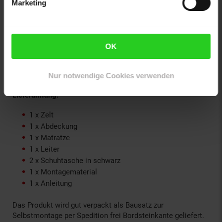
cm und benötigt Bodenkontakt
Marketing
Abstand Träger: 66 cm
Hinweise:
OK
Texte und Bilder auf dieser Website können KI-
unterstützt erstellt worden sein und werden
redaktionell geprüft.
Nur notwendige Cookies verwenden
Lieferumfang:
1 x Zelt
1 x Abdeckung
1 x Matratze
1 x Leiter
2 x Schuhtasche in schwarz
1 x Montagematerial
1 x Anleitung
Das Produkt wird gut verpackt als Bausatz zur
Selbstmontage per Spedition frei Bordsteinkante geliefert.