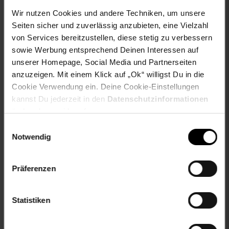
Polyester-Oxford, wasserdicht (Wassersäule: 2500
Wir nutzen Cookies und andere Techniken, um unsere
mm) Lichtschutz: UV 50+, schimmelresistent, mit PVC
Seiten sicher und zuverlässig anzubieten, eine Vielzahl
Verstärkung
von Services bereitzustellen, diese stetig zu verbessern
Innenzeltmaterial: 420D Ripstop-Polyester Oxford
wasserdicht (Wassersäule: 2500 mm), Lichtschutz: UV
sowie Werbung entsprechend Deinen Interessen auf
50+, schimmelresistent
unserer Homepage, Social Media und Partnerseiten
Reiseabdeckung (Cover): Hochbelastbares 680GSM
anzuzeigen. Mit einem Klick auf „Ok“ willigst Du in die
PVC wasserdicht (Wassersäule: 10.000 mm),
Cookie Verwendung ein. Deine Cookie-Einstellungen
Lichtschutz: UV 50+
kannst Du jederzeit in den
Datenschutzinformationen
Matratze: Hochdichte Matratze, 60 mm dick
ändern bzw. widerrufen.
Zeltboden: Kratzfeste Aluminiumschicht und
feuerfestes EPS
Einwilligungsauswahl
Leiter: eloxiertes Aluminium
Notwendig
Innenrahmen: Eloxierte Aluminiumstangen
Abmessungen (ca.-Angaben):
Präferenzen
Große Zelt (LxBxH): 123 x 218 x 113 cm
Größe Matratze (LxBxH): 120 x 210 x 6 cm
Statistiken
Zusammengeklappt (LxBxH): 123 x 108 x 28 cm
Maximale Montagehöhe: Leiter hat eine Länge von 235