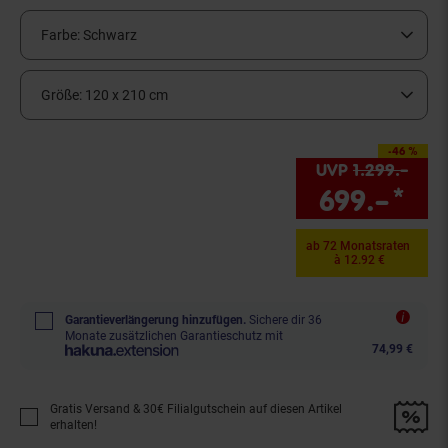
Farbe:
Schwarz
Größe:
120 x 210 cm
-46 %
Sie Sparen 46 Prozent
UVP
1.299.–
UVP 
699.–
*
Sie
ab 72 Monatsraten
à 12.92 €
Garantieverlängerung hinzufügen.
Sichere dir 36
Monate zusätzlichen Garantieschutz mit
74,99 €
Gratis Versand & 30€ Filialgutschein auf diesen Artikel
Promotion "Gratis Versand &amp; 30€ Filialgutschein auf diesen Artikel 
erhalten!