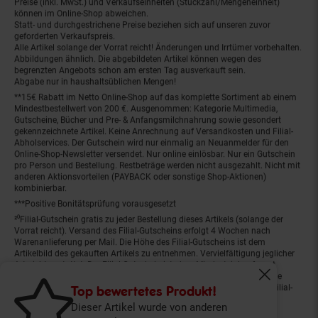
Preise (inkl. MwSt.) und Verkaufseinheiten (Stückzahl/Mengeneinheit)
können im Online-Shop abweichen.
Statt- und durchgestrichene Preise beziehen sich auf unseren zuvor
geforderten Verkaufspreis.
Alle Artikel solange der Vorrat reicht! Änderungen und Irrtümer vorbehalten.
Abbildungen ähnlich. Die abgebildeten Artikel können wegen des
begrenzten Angebots schon am ersten Tag ausverkauft sein.
Abgabe nur in haushaltsüblichen Mengen!
**15€ Rabatt im Netto Online-Shop auf das komplette Sortiment ab einem
Mindestbestellwert von 200 €. Ausgenommen: Kategorie Multimedia,
Gutscheine, Bücher und Pre- & Anfangsmilchnahrung sowie gesondert
gekennzeichnete Artikel. Keine Anrechnung auf Versandkosten und Filial-
Abholservices. Der Gutschein wird nur einmalig an Neuanmelder für den
Online-Shop-Newsletter versendet. Nur online einlösbar. Nur ein Gutschein
pro Person und Bestellung. Restbeträge werden nicht ausgezahlt. Nicht mit
anderen Aktionsvorteilen (PAYBACK oder sonstige Shop-Aktionen)
kombinierbar.
***Positive Bonitätsprüfung vorausgesetzt
²⁰Filial-Gutschein gratis zu jeder Bestellung dieses Artikels (solange der
Vorrat reicht). Versand des Filial-Gutscheins erfolgt 4 Wochen nach
Warenanlieferung per Mail. Die Höhe des Filial-Gutscheins ist dem
Artikelbild des gekauften Artikels zu entnehmen. Vervielfältigung jeglicher
Art nicht gestattet. Der Filial-Gutschein ist ohne Mindesteinkaufswert
einlösbar. Nicht mit anderen Aktionsvorteilen (PAYBACK oder sonstige
Fenster schl
Shop-Aktionen) kombinierbar. Der jeweilige Gültigkeitszeitraum des Filial-
Top bewertetes Produkt!
Gutscheins ist darauf vermerkt.
Dieser Artikel wurde von anderen