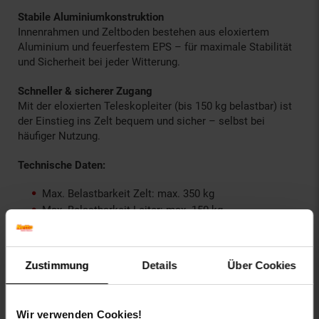
Stabile Aluminiumkonstruktion
Innenrahmen und Zeltboden bestehen aus eloxiertem
Aluminium und feuerfestem EPS – für maximale Stabilität
und Sicherheit bei jeder Witterung.
Schneller & sicherer Zugang
Mit der eloxierten Teleskopleiter (bis 150 kg belastbar) ist
der Einstieg ins Zelt bequem und sicher – selbst bei
häufiger Nutzung.
Technische Daten:
Max. Belastbarkeit Zelt: max. 350 kg
Max. Belastbarkeit Leiter: max. 150 kg
Farbe: Schwarz
Erlaubte Höchstgeschwindigkeit: 120 km/h
Gewicht: 43 kg
Zustimmung
Details
Über Cookies
Materialzusammensetzung:
Wir verwenden Cookies!
Zeltaußenmaterial: 420D Diamonnd Ropstop-