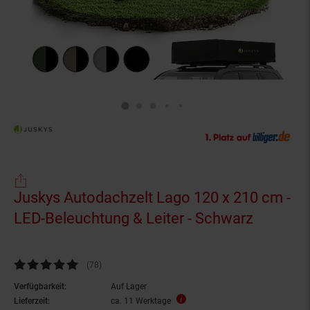
Juskys Autodachzelt Lago 120 x 210 cm -
LED-Beleuchtung & Leiter - Schwarz
Kundenbewertung: 4,79 von 5 Sternen
(78
Kundenbewertungen
)
Verfügbarkeit:
Auf Lager
Lieferzeit:
ca. 11 Werktage