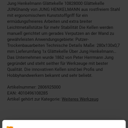
Jung Henkelmann Glättekelle 10828000 Glättekelle
JUNGhandy von JUNG HENKELMANN aus rostfreiem Stahl
mit ergonomischem Kunststoffgriff für ein
ermüdungsfreieres Arbeiten und extra breiter
Leichtmetallstütze für mehr Stabilität Die Kellen werden
manuell gerichtet um gerades Verputzen an der Wand zu
gewährleisten Anwendungsgebiete: Putzer-
Trockenbauarbeiten Technische Details Maße: 280x130x0,7
mm Lieferumfang 1x Glättekelle Über Jung Henkelmann…
Das Unternehmen wurde 1862 von Peter Herrmann Jung
gegründet und steht seither für Werkzeuge mit bester
Qualität. Die innovativen Kellen sind bei Profis und
Hobbyhandwerkern bekannt und sehr beliebt.
Artikelnummer: 2806925000
EAN: 4010496108285
Artikel gehört zur Kategorie:
Weiteres Werkzeug
Versandinformationen