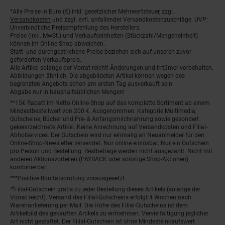
*Alle Preise in Euro (€) inkl. gesetzlicher Mehrwertsteuer, zzgl.
Fußnoten
Versandkosten
und zzgl. evtl. anfallender Versandkostenzuschläge. UVP:
Unverbindliche Preisempfehlung des Herstellers.
Preise (inkl. MwSt.) und Verkaufseinheiten (Stückzahl/Mengeneinheit)
können im Online-Shop abweichen.
Statt- und durchgestrichene Preise beziehen sich auf unseren zuvor
geforderten Verkaufspreis.
Alle Artikel solange der Vorrat reicht! Änderungen und Irrtümer vorbehalten.
Abbildungen ähnlich. Die abgebildeten Artikel können wegen des
begrenzten Angebots schon am ersten Tag ausverkauft sein.
Abgabe nur in haushaltsüblichen Mengen!
**15€ Rabatt im Netto Online-Shop auf das komplette Sortiment ab einem
Mindestbestellwert von 200 €. Ausgenommen: Kategorie Multimedia,
Gutscheine, Bücher und Pre- & Anfangsmilchnahrung sowie gesondert
gekennzeichnete Artikel. Keine Anrechnung auf Versandkosten und Filial-
Abholservices. Der Gutschein wird nur einmalig an Neuanmelder für den
Online-Shop-Newsletter versendet. Nur online einlösbar. Nur ein Gutschein
pro Person und Bestellung. Restbeträge werden nicht ausgezahlt. Nicht mit
anderen Aktionsvorteilen (PAYBACK oder sonstige Shop-Aktionen)
kombinierbar.
***Positive Bonitätsprüfung vorausgesetzt
²⁰Filial-Gutschein gratis zu jeder Bestellung dieses Artikels (solange der
Vorrat reicht). Versand des Filial-Gutscheins erfolgt 4 Wochen nach
Warenanlieferung per Mail. Die Höhe des Filial-Gutscheins ist dem
Artikelbild des gekauften Artikels zu entnehmen. Vervielfältigung jeglicher
Art nicht gestattet. Der Filial-Gutschein ist ohne Mindesteinkaufswert