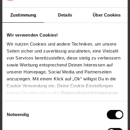
Zustimmung
Details
Über Cookies
Herstellerinformationen
Wir verwenden Cookies!
Wir nutzen Cookies und andere Techniken, um unsere
Fußzeile
Weitere Online-Angebote
Seiten sicher und zuverlässig anzubieten, eine Vielzahl
von Services bereitzustellen, diese stetig zu verbessern
sowie Werbung entsprechend Deinen Interessen auf
Netto Reisen
TV-Shop
Weinwelt
unserer Homepage, Social Media und Partnerseiten
anzuzeigen. Mit einem Klick auf „Ok“ willigst Du in die
Cookie Verwendung ein. Deine Cookie-Einstellungen
kannst Du jederzeit in den
Datenschutzinformationen
ändern bzw. widerrufen.
Einwilligungsauswahl
Rezeptwelt
NettoKOM
Karriere
Notwendig